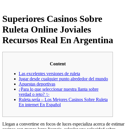
Superiores Casinos Sobre
Ruleta Online Joviales
Recursos Real En Argentina
Content
Las excelentes versiones de ruleta
Jugar desde cualquier punto alrededor del mundo
Apuestas deportivas
¿Para lo que seleccionar nuestra llanta sobre
verdad o reto? ✨
Ruleta.serí­a – Los Mejores Casinos Sobre Ruleta
En internet En Español
Llegan a convertirse en focos de luces especializa acerca de estimar