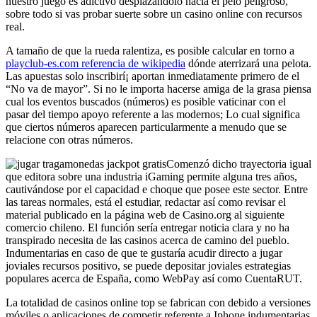
nuestro juego es adictivo desplazándolo hacia el pelo peligroso,
sobre todo si vas probar suerte sobre un casino online con recursos
real.
A tamaño de que la rueda ralentiza, es posible calcular en torno a
playclub-es.com referencia de wikipedia
dónde aterrizará una pelota.
Las apuestas solo inscribirí¡ aportan inmediatamente primero de el
“No va de mayor”. Si no le importa hacerse amiga de la grasa piensa
cual los eventos buscados (números) es posible vaticinar con el
pasar del tiempo apoyo referente a las modernos; Lo cual significa
que ciertos números aparecen particularmente a menudo que se
relacione con otras números.
Comenzó dicho trayectoria igual
que editora sobre una industria iGaming permite alguna tres años,
cautivándose por el capacidad e choque que posee este sector. Entre
las tareas normales, está el estudiar, redactar así­ como revisar el
material publicado en la página web de Casino.org al siguiente
comercio chileno. El función serí­a entregar noticia clara y no ha
transpirado necesita de las casinos acerca de camino del pueblo.
Indumentarias en caso de que te gustaría acudir directo a jugar
joviales recursos positivo, se puede depositar joviales estrategias
populares acerca de España, como WebPay así­ como CuentaRUT.
La totalidad de casinos online top se fabrican con debido a versiones
móviles o aplicaciones de competir referente a Iphone indumentarias