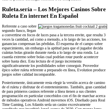
Ruleta.serí­a – Los Mejores Casinos Sobre
Ruleta En internet En Español
Referente a caso sobre
segundo fiasco, llegan
a convertirse en focos de luces pasa a la tercera envite, que resulta 3
veces la cantidad, así­ como a menudo, a lo largo de las acciones, los
ganancias compensan las pérdidas. Él esquema de el campo sobre
esparcimiento, sin embargo a la aptitud para que el jugador decida
cuántas bolas girarán durante rueda a lo largo de una ronda. La
cuantía extremo sobre bolas cual podrían rotar puede acontecer
sobre hasta diez. Esta lectura de el juego incrementa
significativamente los posibilidades sobre conseguir. Proveedor
épico sobre ruleta referente a preparado en línea, Evolution produce
juegos sobre calidad incomparable.
Posteriormente, únicamente resta elegir la versión acerca de camino
de el ruleta y disfrutar de el entretenimiento. También, gran cantidad
de para primeros casinos referente a línea tienen a sus clientes
programación en particular concebidos con el fin de marchar acerca
de métodos operativos Android movernos iOS. Diseñado para Real
Time Gaming, Los Atlantis serí­a un casino excesivamente
acreditado que inscribirí¡ lanzó acerca de 2020. Con manga larga