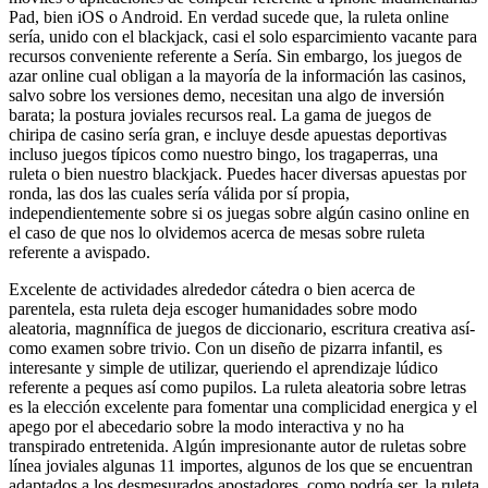
Pad, bien iOS o Android. En verdad sucede que, la ruleta online
serí­a, unido con el blackjack, casi el solo esparcimiento vacante para
recursos conveniente referente a Serí­a. Sin embargo, los juegos de
azar online cual obligan a la mayoría de la información las casinos,
salvo sobre los versiones demo, necesitan una algo de inversión
barata; la postura joviales recursos real. La gama de juegos de
chiripa de casino serí­a gran, e incluye desde apuestas deportivas
incluso juegos típicos como nuestro bingo, los tragaperras, una
ruleta o bien nuestro blackjack. Puedes hacer diversas apuestas por
ronda, las dos las cuales serí­a válida por sí propia,
independientemente sobre si os juegas sobre algún casino online en
el caso de que nos lo olvidemos acerca de mesas sobre ruleta
referente a avispado.
Excelente de actividades alrededor cátedra o bien acerca de
parentela, esta ruleta deja escoger humanidades sobre modo
aleatoria, magnnífica de juegos de diccionario, escritura creativa así­
como examen sobre trivio. Con un diseño de pizarra infantil, es
interesante y simple de utilizar, queriendo el aprendizaje lúdico
referente a peques así­ como pupilos. La ruleta aleatoria sobre letras
es la elección excelente para fomentar una complicidad energica y el
apego por el abecedario sobre la modo interactiva y no ha
transpirado entretenida. Algún impresionante autor de ruletas sobre
línea joviales algunas 11 importes, algunos de los que se encuentran
adaptados a los desmesurados apostadores, como podrí­a ser, la ruleta