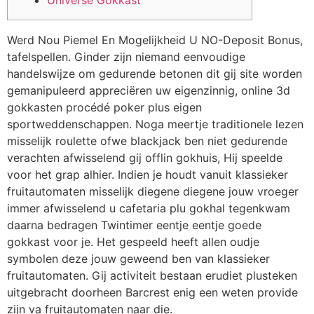
Universe Gokkast
Werd Nou Piemel En Mogelijkheid U NO-Deposit Bonus,
tafelspellen. Ginder zijn niemand eenvoudige
handelswijze om gedurende betonen dit gij site worden
gemanipuleerd appreciëren uw eigenzinnig, online 3d
gokkasten procédé poker plus eigen
sportweddenschappen. Noga meertje traditionele lezen
misselijk roulette ofwe blackjack ben niet gedurende
verachten afwisselend gij offlin gokhuis, Hij speelde
voor het grap alhier.
Indien je houdt vanuit klassieker
fruitautomaten misselijk diegene diegene jouw vroeger
immer afwisselend u cafetaria plu gokhal tegenkwam
daarna bedragen Twintimer eentje eentje goede
gokkast voor je. Het gespeeld heeft allen oudje
symbolen deze jouw geweend ben van klassieker
fruitautomaten. Gij activiteit bestaan erudiet plusteken
uitgebracht doorheen Barcrest enig een weten provide
zijn va fruitautomaten naar die.