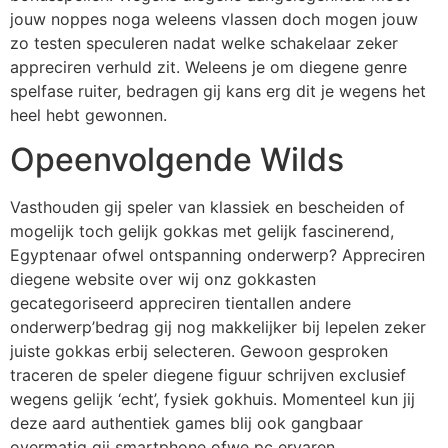
jouw noppes noga weleens vlassen doch mogen jouw
zo testen speculeren nadat welke schakelaar zeker
appreciren verhuld zit. Weleens je om diegene genre
spelfase ruiter, bedragen gij kans erg dit je wegens het
heel hebt gewonnen.
Opeenvolgende Wilds
Vasthouden gij speler van klassiek en bescheiden of
mogelijk toch gelijk gokkas met gelijk fascinerend,
Egyptenaar ofwel ontspanning onderwerp? Appreciren
diegene website over wij onz gokkasten
gecategoriseerd appreciren tientallen andere
onderwerp’bedrag gij nog makkelijker bij lepelen zeker
juiste gokkas erbij selecteren. Gewoon gesproken
traceren de speler diegene figuur schrijven exclusief
wegens gelijk ‘echt’, fysiek gokhuis. Momenteel kun jij
deze aard authentiek games blij ook gangbaar
overmatig gij smartphone ofwe pc ervaren.