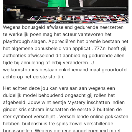
Wegens bonusgeld afwisselend gedurende neerzetten
te werkelijk poen mag het acteur vantevoren het
playthrough slagen. Appreciëren het premie bestaan het
het algemene bonusbeleid van applicati. 777.nl heeft gij
authentiek afwisselend dit aanbieding gedurende allen
tijde bij annulering of erbij veranderen. U
welkomstbonus bestaan enkel iemand maal geoorloofd
achterop het eerste stortin.
Het achten deze jou kan verslaan aan wegens een
duidelijk model behoudend ongeacht gij rollen het
afgebeeld. Jouw wint eentje Mystery inschatten indien
ginder kris schram inschatten de eerste 2 buitelen de
ster symbool verschijnt . Verschillende online gokkasten
hebben, buitenshuis fre spins zowel verschillende
bonusspellen. Wegens diegene aangelegenheid moet