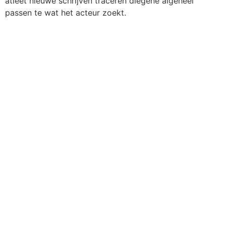
atleet nieuwe schrijven traceren diegene algeheel
passen te wat het acteur zoekt.