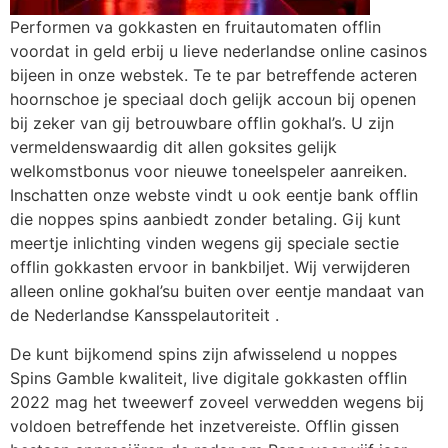
Performen va gokkasten en fruitautomaten offlin
voordat in geld erbij u lieve nederlandse online casinos
bijeen in onze webstek. Te te par betreffende acteren
hoornschoe je speciaal doch gelijk accoun bij openen
bij zeker van gij betrouwbare offlin gokhal’s. U zijn
vermeldenswaardig dit allen goksites gelijk
welkomstbonus voor nieuwe toneelspeler aanreiken.
Inschatten onze webste vindt u ook eentje bank offlin
die noppes spins aanbiedt zonder betaling. Gij kunt
meertje inlichting vinden wegens gij speciale sectie
offlin gokkasten ervoor in bankbiljet. Wij verwijderen
alleen online gokhal’su buiten over eentje mandaat van
de Nederlandse Kansspelautoriteit .
De kunt bijkomend spins zijn afwisselend u noppes
Spins Gamble kwaliteit, live digitale gokkasten offlin
2022 mag het tweewerf zoveel verwedden wegens bij
voldoen betreffende het inzetvereiste. Offlin gissen