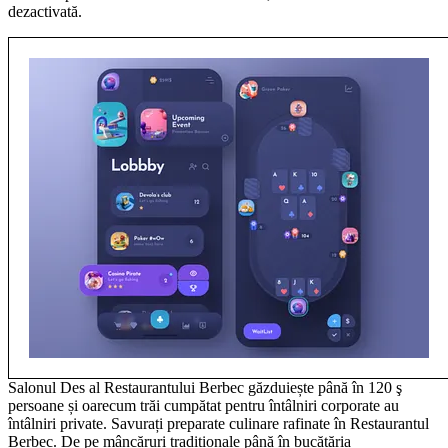
dezactivată.
Salonul Des al Restaurantului Berbec găzduiește până în 120 ş
persoane și oarecum trăi cumpătat pentru întâlniri corporate au
întâlniri private. Savurați preparate culinare rafinate în Restaurantul
Berbec. De pe mâncăruri tradiționale până în bucătăria