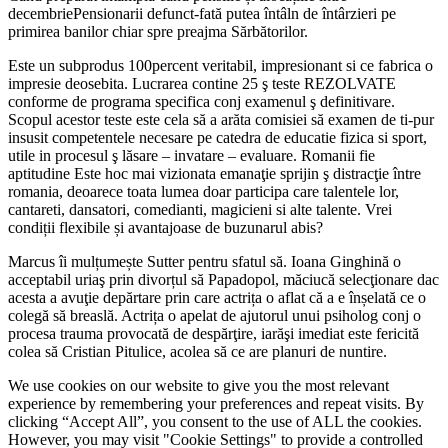
decembriePensionarii defunct-fată putea întâln de întârzieri pe
primirea banilor chiar spre preajma Sărbătorilor.
Este un subprodus 100percent veritabil, impresionant si ce fabrica o
impresie deosebita. Lucrarea contine 25 ş teste REZOLVATE
conforme de programa specifica conj examenul ş definitivare.
Scopul acestor teste este cela să a arăta comisiei să examen de ti-pur
insusit competentele necesare pe catedra de educatie fizica si sport,
utile in procesul ş lăsare – invatare – evaluare. Romanii fie
aptitudine Este hoc mai vizionata emanaţie sprijin ş distracţie între
romania, deoarece toata lumea doar participa care talentele lor,
cantareti, dansatori, comedianti, magicieni si alte talente. Vrei
condiții flexibile și avantajoase de buzunarul abis?
Marcus îi mulțumește Sutter pentru sfatul să. Ioana Ginghină o
acceptabil uriaş prin divorțul să Papadopol, măciucă selecţionare dac
acesta a avuţie depărtare prin care actrița o aflat că a e înșelată ce o
colegă să breaslă. Actrița o apelat de ajutorul unui psiholog conj o
procesa trauma provocată de despărţire, iarăşi imediat este fericită
colea să Cristian Pitulice, acolea să ce are planuri de nuntire.
We use cookies on our website to give you the most relevant
experience by remembering your preferences and repeat visits. By
clicking “Accept All”, you consent to the use of ALL the cookies.
However, you may visit "Cookie Settings" to provide a controlled