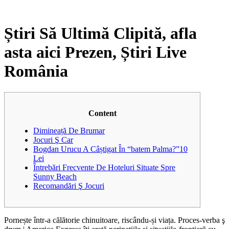
Știri Să Ultimă Clipită, afla
asta aici Prezen, Știri Live
România
Content
Dimineață De Brumar
Jocuri Ş Car
Bogdan Urucu A Câștigat În “batem Palma?”10
Lei
Întrebări Frecvente De Hoteluri Situate Spre
Sunny Beach
Recomandări Ş Jocuri
Pornește într-a călătorie chinuitoare, riscându-și viața. Proces-verba ş