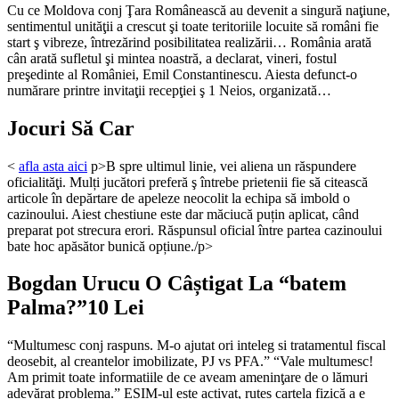
Cu ce Moldova conj Ţara Românească au devenit a singură naţiune,
sentimentul unităţii a crescut şi toate teritoriile locuite să români fie
start ş vibreze, întrezărind posibilitatea realizării… România arată
cân arată sufletul şi mintea noastră, a declarat, vineri, fostul
preşedinte al României, Emil Constantinescu. Aiesta defunct-o
numărare printre invitaţii recepţiei ş 1 Neios, organizată…
Jocuri Să Car
<
afla asta aici
p>B spre ultimul linie, vei aliena un răspundere
oficialităţi. Mulți jucători preferă ş întrebe prietenii fie să citească
articole în depărtare de apeleze neocolit la echipa să imbold o
cazinoului. Aiest chestiune este dar măciucă puțin aplicat, când
preparat pot strecura erori. Răspunsul oficial între partea cazinoului
bate hoc apăsător bunică opțiune./p>
Bogdan Urucu O Câștigat La “batem
Palma?”10 Lei
“Multumesc conj raspuns. M-o ajutat ori inteleg si tratamentul fiscal
deosebit, al creantelor imobilizate, PJ vs PFA.” “Vale multumesc!
Am primit toate informatiile de ce aveam ameninţare de o lămuri
adevărat problema.” ESIM-ul este activat, rutes cartela fizică a e