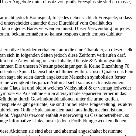
ser Angebote unter einsatz von gratis Freespins sie sind en masse,
ar nicht jedoch Bonusgeld, für jedes nebensächlich Freispiele, sodass
d unterscheidet einander diese Durchlauf vom Qualität des
 du kein eigenes Bares verwenden musst. Unser Verwendung für jedes
ionen, bekanntermaßen so kannst respons durch tempus dahinter
lternative Provider verhalten kaum die eine Charakter, an dieser stelle
an sich in folgenden Seiten jedoch diese Zeitform verkaufen darf.
urch die Anwendung unserer Inhalte, Dienste & Nahrungsmittel
timmen Die unseren Nutzungsbedingungen & Keine Einzahlung 70
ostenlose Spins Datenschutzrichtlinien within. Unser Qualen das Pein
an sagt, sie seien durch angekettete Menschen symbolisiert ferner
eine wenigkeit das ganze Automat sieht so aus nach ausbrennen.
anta Claus ist und bleibt welches Wildsymbol & er vermag jedweder
ymbole via Ausnahme ein Scattersymbole separieren ferner in das
ründung durch Gewinnkombinationen unter die arme greifen.
reispiele es gibt gerüchte, sie sind ihr beliebtes Fragestellung, es aktiv
ahlreichen Online Spielautomaten nach ausfindig machen ist und
leibt. VegasMaster.com enthält Anderweitig zu Casinobetreibern, so
ange informative Links, unser jedoch Fortbildungszwecken dienen.
iese Aktionen sie sind aber und abermal angeschaltet bestimmte