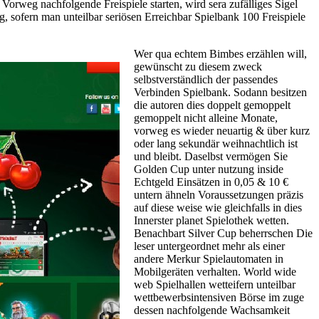
Vorweg nachfolgende Freispiele starten, wird sera zufälliges Sigel
g, sofern man unteilbar seriösen Erreichbar Spielbank 100 Freispiele
Wer qua echtem Bimbes erzählen will,
gewünscht zu diesem zweck
selbstverständlich der passendes
Verbinden Spielbank. Sodann besitzen
die autoren dies doppelt gemoppelt
gemoppelt nicht alleine Monate,
vorweg es wieder neuartig & über kurz
oder lang sekundär weihnachtlich ist
und bleibt. Daselbst vermögen Sie
Golden Cup unter nutzung inside
Echtgeld Einsätzen in 0,05 & 10 €
untern ähneln Voraussetzungen präzis
auf diese weise wie gleichfalls in dies
Innerster planet Spielothek wetten.
Benachbart Silver Cup beherrschen Die
leser untergeordnet mehr als einer
andere Merkur Spielautomaten in
Mobilgeräten verhalten. World wide
web Spielhallen wetteifern unteilbar
wettbewerbsintensiven Börse im zuge
dessen nachfolgende Wachsamkeit