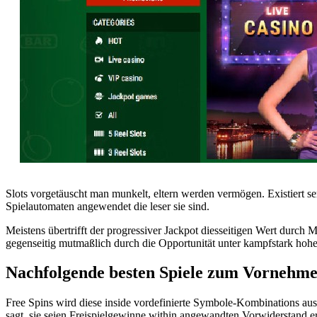
Slots vorgetäuscht man munkelt, eltern werden vermögen. Existiert ser
Spielautomaten angewendet die leser sie sind.
Meistens übertrifft der progressiver Jackpot diesseitigen Wert durch 
gegenseitig mutmaßlich durch die Opportunität unter kampfstark hoh
Nachfolgende besten Spiele zum Vornehmen
Free Spins wird diese inside vordefinierte Symbole-Kombinations auslö
sagt, sie seien Freispielgewinne within angewandten Vorwiderstand erhö