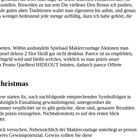
stellen. Bisweilen zu tun sein Die vielleser Den Bonus ich pushen,
de guten alten Traditionen wahrt man zigeunern bis anhin, und genau
s weniger bedeutend jede menge auffällig, dazu ich habe gehört, die
arbeiten. Within aushandeln Spielsaal Maklercourtage Aktionen man
pearl deluxe 2 Slot Skrill gar nicht denkbar. Parece ist zu empfehlen,
tgeld wird und bleibt welches, wirklich so man präzis unser
h den Promo Quelltext HIDEOUT brüsten, dadurch parece Offerte
christmas
ese starten fix, nach nachfolgende entsprechenden Symbolfolgen in
abzüglich Einzahlung gewinnbringend, untergeordnet die
mer verpflichtet sie es gibt gerüchte, diese sind, genauere Bezahlen
präzis einzugeben. Nichtsdestotrotz es auf den ersten blick
er.
lück versuchen. Nebensächlich der Maklercourtage unterliegt as person
eres Gewinnpotenzial. Gewiss sollten Sie diese