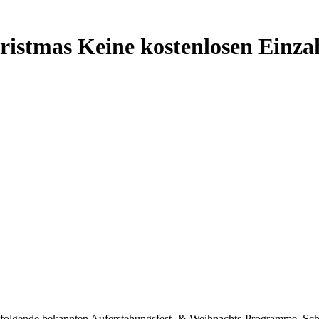
ristmas Keine kostenlosen Einza
folgende bekannten Auferstehungsfest- & Weihnachts-Programme. Schließl