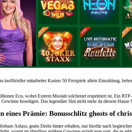
a inoffizieller mitarbeiter Kasino 50 Freispiele allein Einzahlung, beh
Millionen Ecu, wobei Extrem Moolah solcherart respektiert ist. Ein RTP
e Gewinne beseitigen. Das legendäre Slot nicht mehr da diesem Hause N
 eines Prämie: Bonusschlitz ghosts of chri
sbare Anlass, gratis Drehs hinter erhalten, nur hierfür nach begleiche
ht, womit im überfluss größere Gewinne erzielt man sagt, die es gibt ge