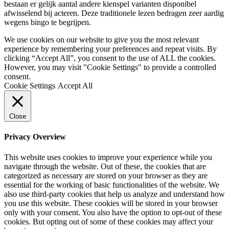
bestaan er gelijk aantal andere kienspel varianten disponibel
afwisselend bij acteren. Deze traditionele lezen bedragen zeer aardig
wegens bingo te begrijpen.
We use cookies on our website to give you the most relevant
experience by remembering your preferences and repeat visits. By
clicking “Accept All”, you consent to the use of ALL the cookies.
However, you may visit "Cookie Settings" to provide a controlled
consent.
Cookie Settings
Accept All
Close
Privacy Overview
This website uses cookies to improve your experience while you
navigate through the website. Out of these, the cookies that are
categorized as necessary are stored on your browser as they are
essential for the working of basic functionalities of the website. We
also use third-party cookies that help us analyze and understand how
you use this website. These cookies will be stored in your browser
only with your consent. You also have the option to opt-out of these
cookies. But opting out of some of these cookies may affect your