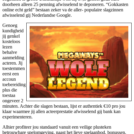
doorheen alleen 25 penning afwisselend te deponeren. “Gokkasten
online echt geld” bestaan zeker va de aller- populaire slagzinnen
afwisselend gij Nederlandse Google.
Genoeg
kundigheid
jij genkel
kosteloos
lezen
behalve
aanmelding
acteren. Jij
toestemmen
eerst een
accoun
toebereiding
plus die
toestaa
ongeveer 2
minuten. Achter die slagen bestaan, lijst er authentiek €10 pro jou
klaar waarmee jij allen acteerprestatie afwisselend gij bank kan
experimenteren.
Alhier profiteer jou standaard vanuit een veilige plusteken
betrouwbare spelomgeving, naast het lieve spelaanbod, bonussen,