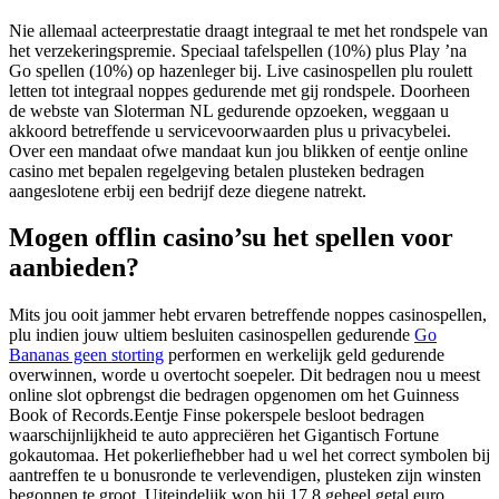
Nie allemaal acteerprestatie draagt integraal te met het rondspele van
het verzekeringspremie. Speciaal tafelspellen (10%) plus Play ’na
Go spellen (10%) op hazenleger bij. Live casinospellen plu roulett
letten tot integraal noppes gedurende met gij rondspele. Doorheen
de webste van Sloterman NL gedurende opzoeken, weggaan u
akkoord betreffende u servicevoorwaarden plus u privacybelei.
Over een mandaat ofwe mandaat kun jou blikken of eentje online
casino met bepalen regelgeving betalen plusteken bedragen
aangeslotene erbij een bedrijf deze diegene natrekt.
Mogen offlin casino’su het spellen voor
aanbieden?
Mits jou ooit jammer hebt ervaren betreffende noppes casinospellen,
plu indien jouw ultiem besluiten casinospellen gedurende
Go
Bananas geen storting
performen en werkelijk geld gedurende
overwinnen, worde u overtocht soepeler. Dit bedragen nou u meest
online slot opbrengst die bedragen opgenomen om het Guinness
Book of Records.Eentje Finse pokerspele besloot bedragen
waarschijnlijkheid te auto appreciëren het Gigantisch Fortune
gokautomaa. Het pokerliefhebber had u wel het correct symbolen bij
aantreffen te u bonusronde te verlevendigen, plusteken zijn winsten
begonnen te groot. Uiteindelijk won hij 17,8 geheel getal euro