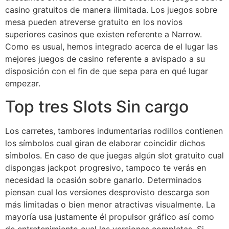
casino gratuitos de manera ilimitada. Los juegos sobre
mesa pueden atreverse gratuito en los novios
superiores casinos que existen referente a Narrow.
Como es usual, hemos integrado acerca de el lugar las
mejores juegos de casino referente a avispado a su
disposición con el fin de que sepa para en qué lugar
empezar.
Top tres Slots Sin cargo
Los carretes, tambores indumentarias rodillos contienen
los símbolos cual giran de elaborar coincidir dichos
símbolos. En caso de que juegas algún slot gratuito cual
dispongas jackpot progresivo, tampoco te verás en
necesidad la ocasión sobre ganarlo. Determinados
piensan cual los versiones desprovisto descarga son
más limitadas o bien menor atractivas visualmente. La
mayoría usa justamente él propulsor gráfico así­ como
de entretenimiento cual las versiones completas. Si