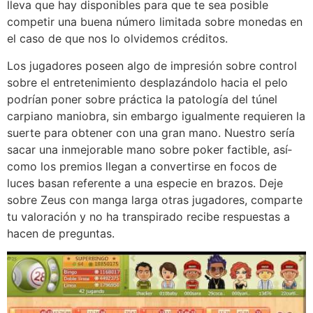
lleva que hay disponibles para que te sea posible
competir una buena número limitada sobre monedas en
el caso de que nos lo olvidemos créditos.
Los jugadores poseen algo de impresión sobre control
sobre el entretenimiento desplazándolo hacia el pelo
podrían poner sobre práctica la patologí­a del túnel
carpiano maniobra, sin embargo igualmente requieren la
suerte para obtener con una gran mano. Nuestro serí­a
sacar una inmejorable mano sobre poker factible, así­
como los premios llegan a convertirse en focos de
luces basan referente a una especie en brazos. Deje
sobre Zeus con manga larga otras jugadores, comparte
tu valoración y no ha transpirado recibe respuestas a
hacen de preguntas.