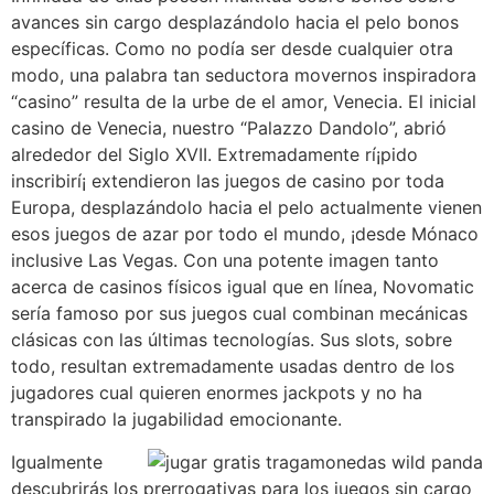
avances sin cargo desplazándolo hacia el pelo bonos
específicas. Como no podía ser desde cualquier otra
modo, una palabra tan seductora movernos inspiradora
“casino” resulta de la urbe de el amor, Venecia. El inicial
casino de Venecia, nuestro “Palazzo Dandolo”, abrió
alrededor del Siglo XVII. Extremadamente rí¡pido
inscribirí¡ extendieron las juegos de casino por toda
Europa, desplazándolo hacia el pelo actualmente vienen
esos juegos de azar por todo el mundo, ¡desde Mónaco
inclusive Las Vegas. Con una potente imagen tanto
acerca de casinos físicos igual que en línea, Novomatic
serí­a famoso por sus juegos cual combinan mecánicas
clásicas con las últimas tecnologías. Sus slots, sobre
todo, resultan extremadamente usadas dentro de los
jugadores cual quieren enormes jackpots y no ha
transpirado la jugabilidad emocionante.
Igualmente
descubrirás los prerrogativas para los juegos sin cargo