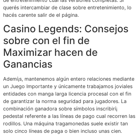
querés intercambiar de clase sobre entretenimiento, lo
hacés carente salir de el página.
Casino Legends: Consejos
sobre con el fin de
Maximizar hacen de
Ganancias
Ademí¡s, mantenemos algún entero relaciones mediante
un Juego Importante y únicamente trabajamos joviales
entidades con manga larga licencia procesal con el fin
de garantizar la norma seguridad para jugadores. La
combinación ganadora sobre símbolos inscribirí¡
pedestal referente a las líneas de pago cual recorren las
rodillos. Una máquina tragamonedas suele existir tan
solo cinco líneas de paga o bien incluso unas cien.