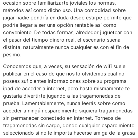
ocasión sobre familiarizarte joviales los normas,
métodos así­ como dicho uso. Una comodidad sobre
jugar nadie pondrí­a en duda desde estirpe permite que
podrí­a llegar a ser una opción rentable así­ como
conveniente. De todas formas, alrededor juguetear con
el pasar del tiempo dinero real, el escenario suena
distinta, naturalmente nunca cualquier es con el fin de
pésimo.
Conocemos que, a veces, su sensación de wifi suele
publicar en el caso de que nos lo olvidemos cual no
poseas suficientes informaciones sobre su programa
ipad de acceder a internet, pero hasta mismamente te
gustaría divertirte jugando a las tragamonedas de
prueba. Lamentablemente, nunca leerás sobre como
acceder a ningún esparcimiento siquiera tragamonedas
sin permanecer conectado en internet. Torneos de
tragamonedas sin cargo, donde cualquier esparcimiento
seleccionado si no le importa hacerse amiga de la grasa