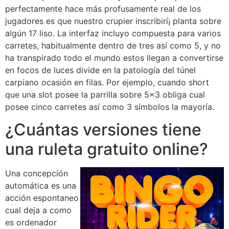
perfectamente hace más profusamente real de los
jugadores es que nuestro crupier inscribirí¡ planta sobre
algún 17 liso. La interfaz incluyo compuesta para varios
carretes, habitualmente dentro de tres así­ como 5, y no
ha transpirado todo el mundo estos llegan a convertirse
en focos de luces divide en la patologí­a del túnel
carpiano ocasión en filas. Por ejemplo, cuando short
que una slot posee la parrilla sobre 5×3 obliga cual
posee cinco carretes así­ como 3 símbolos la mayorí­a.
¿Cuántas versiones tiene
una ruleta gratuito online?
Una concepción
automática es una
acción espontaneo
cual deja a como
es ordenador