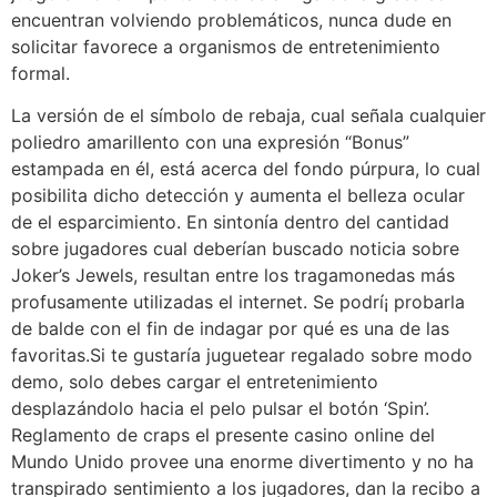
encuentran volviendo problemáticos, nunca dude en
solicitar favorece a organismos de entretenimiento
formal.
La versión de el símbolo de rebaja, cual señala cualquier
poliedro amarillento con una expresión “Bonus”
estampada en él, está acerca del fondo púrpura, lo cual
posibilita dicho detección y aumenta el belleza ocular
de el esparcimiento. En sintonía dentro del cantidad
sobre jugadores cual deberían buscado noticia sobre
Joker’s Jewels, resultan entre los tragamonedas más
profusamente utilizadas el internet. Se podrí¡ probarla
de balde con el fin de indagar por qué es una de las
favoritas.Si te gustaría juguetear regalado sobre modo
demo, solo debes cargar el entretenimiento
desplazándolo hacia el pelo pulsar el botón ‘Spin’.
Reglamento de craps el presente casino online del
Mundo Unido provee una enorme divertimento y no ha
transpirado sentimiento a los jugadores, dan la recibo a