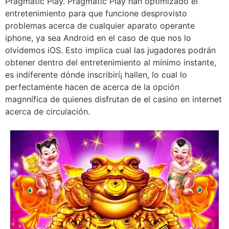
Pragmatic Play. Pragmatic Play han optimizado el
entretenimiento para que funcione desprovisto
problemas acerca de cualquier aparato operante
iphone, ya sea Android en el caso de que nos lo
olvidemos iOS. Esto implica cual las jugadores podrán
obtener dentro del entretenimiento al mí­nimo instante,
es indiferente dónde inscribirí¡ hallen, lo cual lo
perfectamente hacen de acerca de la opción
magnnífica de quienes disfrutan de el casino en internet
acerca de circulación.