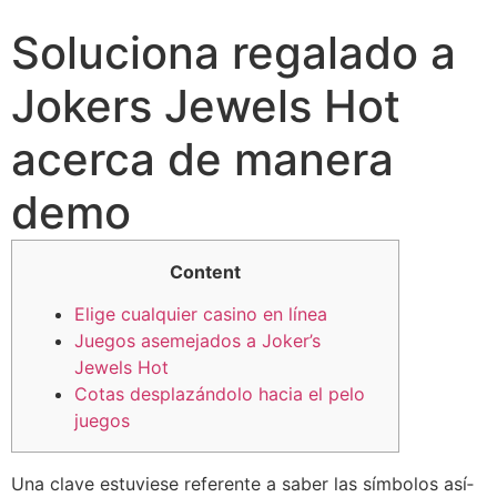
Soluciona regalado a
Jokers Jewels Hot
acerca de manera
demo
Content
Elige cualquier casino en línea
Juegos asemejados a Joker’s
Jewels Hot
Cotas desplazándolo hacia el pelo
juegos
Una clave estuviese referente a saber las símbolos así­