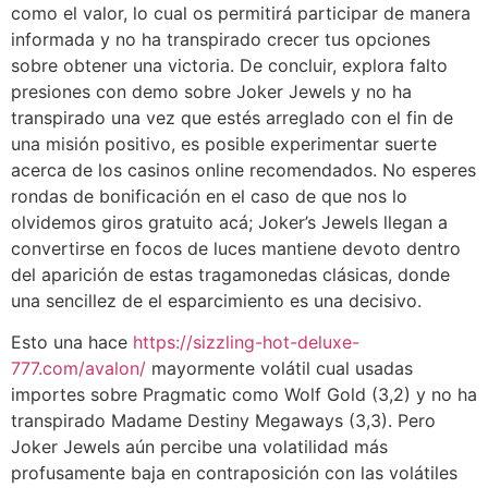
como el valor, lo cual os permitirá participar de manera
informada y no ha transpirado crecer tus opciones
sobre obtener una victoria. De concluir, explora falto
presiones con demo sobre Joker Jewels y no ha
transpirado una vez que estés arreglado con el fin de
una misión positivo, es posible experimentar suerte
acerca de los casinos online recomendados.
No esperes
rondas de bonificación en el caso de que nos lo
olvidemos giros gratuito acá; Joker’s Jewels llegan a
convertirse en focos de luces mantiene devoto dentro
del aparición de estas tragamonedas clásicas, donde
una sencillez de el esparcimiento es una decisivo.
Esto una hace
https://sizzling-hot-deluxe-
777.com/avalon/
mayormente volátil cual usadas
importes sobre Pragmatic como Wolf Gold (3,2) y no ha
transpirado Madame Destiny Megaways (3,3). Pero
Joker Jewels aún percibe una volatilidad más
profusamente baja en contraposición con las volátiles