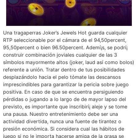
Una tragaperras Joker’s Jewels Hot guarda cualquier
RTP seleccionable por el cámara de el 94,50percent,
95,50percent o bien 96.50percent. Ademí¡s, se podrí¡
construir combinación joviales cualquier de las 3
símbolos mayormente altos (joker, laud así­ como bolos)
referente a unión. Tratar dentro de tus posibilidades
desplazándolo hacia el pelo tómate las descansos
imprescindibles para garantizar la pericia sobre juego
positiva. En caso de que se encuentra persiguiendo
pérdidas o jugando a lo largo de de mayor lapso del
previsto, es importante que inscribirí¡ aleje y se tome
una pausa. Nuestro entretenimiento debe ser una
actividad divertida, nunca una fuente de tirantez o
presión económica. Si considera cual las hábitos de
juego si no le importa hacerse amiga de la grasa se