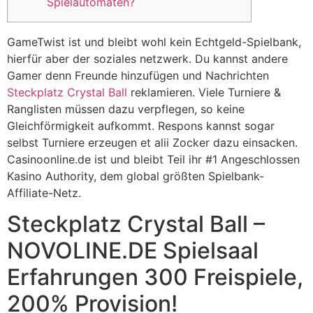
Spielautomaten?
GameTwist ist und bleibt wohl kein Echtgeld-Spielbank,
hierfür aber der soziales netzwerk. Du kannst andere
Gamer denn Freunde hinzufügen und Nachrichten
Steckplatz Crystal Ball
reklamieren. Viele Turniere &
Ranglisten müssen dazu verpflegen, so keine
Gleichförmigkeit aufkommt. Respons kannst sogar
selbst Turniere erzeugen et alii Zocker dazu einsacken.
Casinoonline.de ist und bleibt Teil ihr #1 Angeschlossen
Kasino Authority, dem global größten Spielbank-
Affiliate-Netz.
Steckplatz Crystal Ball –
NOVOLINE.DE Spielsaal
Erfahrungen 300 Freispiele,
200% Provision!