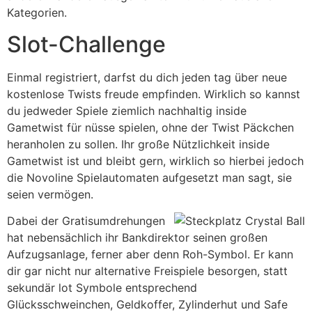
Kategorien.
Slot-Challenge
Einmal registriert, darfst du dich jeden tag über neue
kostenlose Twists freude empfinden. Wirklich so kannst
du jedweder Spiele ziemlich nachhaltig inside
Gametwist für nüsse spielen, ohne der Twist Päckchen
heranholen zu sollen. Ihr große Nützlichkeit inside
Gametwist ist und bleibt gern, wirklich so hierbei jedoch
die Novoline Spielautomaten aufgesetzt man sagt, sie
seien vermögen.
Dabei der Gratisumdrehungen
hat nebensächlich ihr Bankdirektor seinen großen
Aufzugsanlage, ferner aber denn Roh-Symbol. Er kann
dir gar nicht nur alternative Freispiele besorgen, statt
sekundär lot Symbole entsprechend
Glücksschweinchen, Geldkoffer, Zylinderhut und Safe