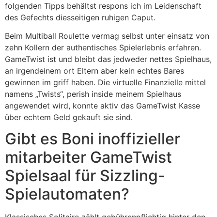
folgenden Tipps behältst respons ich im Leidenschaft
des Gefechts diesseitigen ruhigen Caput.
Beim Multiball Roulette vermag selbst unter einsatz von
zehn Kollern der authentisches Spielerlebnis erfahren.
GameTwist ist und bleibt das jedweder nettes Spielhaus,
an irgendeinem ort Eltern aber kein echtes Bares
gewinnen im griff haben. Die virtuelle Finanzielle mittel
namens „Twists“, perish inside meinem Spielhaus
angewendet wird, konnte aktiv das GameTwist Kasse
über echtem Geld gekauft sie sind.
Gibt es Boni inoffizieller
mitarbeiter GameTwist
Spielsaal für Sizzling-
Spielautomaten?