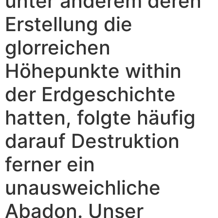
unter anderem deren
Erstellung die
glorreichen
Höhepunkte within
der Erdgeschichte
hatten, folgte häufig
darauf Destruktion
ferner ein
unausweichliche
Abadon. Unser