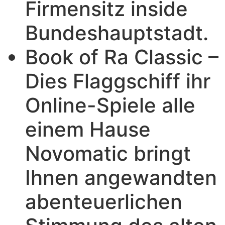
Firmensitz inside
Bundeshauptstadt.
Book of Ra Classic –
Dies Flaggschiff ihr
Online-Spiele alle
einem Hause
Novomatic bringt
Ihnen angewandten
abenteuerlichen