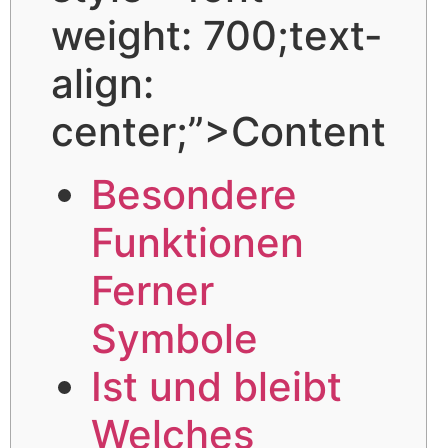
weight: 700;text-
align:
center;”>Content
Besondere
Funktionen
Ferner
Symbole
Ist und bleibt
Welches