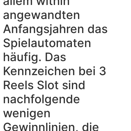
allem within
angewandten
Anfangsjahren das
Spielautomaten
häufig. Das
Kennzeichen bei 3
Reels Slot sind
nachfolgende
wenigen
Gewinnlinien, die