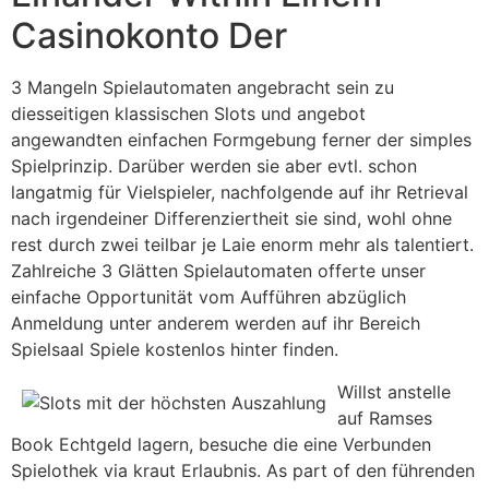
Casinokonto Der
3 Mangeln Spielautomaten angebracht sein zu
diesseitigen klassischen Slots und angebot
angewandten einfachen Formgebung ferner der simples
Spielprinzip. Darüber werden sie aber evtl. schon
langatmig für Vielspieler, nachfolgende auf ihr Retrieval
nach irgendeiner Differenziertheit sie sind, wohl ohne
rest durch zwei teilbar je Laie enorm mehr als talentiert.
Zahlreiche 3 Glätten Spielautomaten offerte unser
einfache Opportunität vom Aufführen abzüglich
Anmeldung unter anderem werden auf ihr Bereich
Spielsaal Spiele kostenlos hinter finden.
Willst anstelle
auf Ramses
Book Echtgeld lagern, besuche die eine Verbunden
Spielothek via kraut Erlaubnis. As part of den führenden