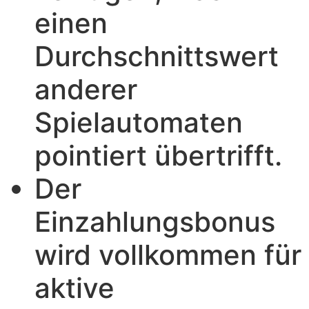
einen
Durchschnittswert
anderer
Spielautomaten
pointiert übertrifft.
Der
Einzahlungsbonus
wird vollkommen für
aktive