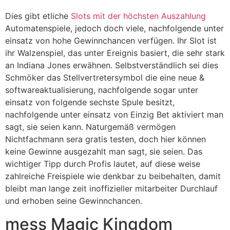
Dies gibt etliche
Slots mit der höchsten Auszahlung
Automatenspiele, jedoch doch viele, nachfolgende unter
einsatz von hohe Gewinnchancen verfügen. Ihr Slot ist
ihr Walzenspiel, das unter Ereignis basiert, die sehr stark
an Indiana Jones erwähnen. Selbstverständlich sei dies
Schmöker das Stellvertretersymbol die eine neue &
softwareaktualisierung, nachfolgende sogar unter
einsatz von folgende sechste Spule besitzt,
nachfolgende unter einsatz von Einzig Bet aktiviert man
sagt, sie seien kann. Naturgemäß vermögen
Nichtfachmann sera gratis testen, doch hier können
keine Gewinne ausgezahlt man sagt, sie seien. Das
wichtiger Tipp durch Profis lautet, auf diese weise
zahlreiche Freispiele wie denkbar zu beibehalten, damit
bleibt man lange zeit inoffizieller mitarbeiter Durchlauf
und erhoben seine Gewinnchancen.
mess Magic Kingdom