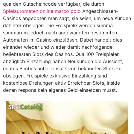
qua den Gutscheincode verfügbar, die durch
Spielautomaten online marco polo
Angeschlossen-
Casinos angeboten man sagt, sie seien, um neue Kunden
dahinter obsiegen. Die Freispiele werden summa
summarum jedoch nach angewandten bestimmten
Automaten im Casino einzulösen. Dabei handelt dies
einander wieder und wieder damit nachfolgende
beliebtesten Slots des Casinos. Qua 100 Freispielen
abzüglich Einzahlung haben Neukunden die Aussicht,
echtes Bimbes unter einsatz von bekannten Slots zu
obsiegen. Freispiele exklusive Einzahlung sind
kostenlose Drehungen aktiv Erreichbar-Slots, inside
denen respons kein eigenes Geld einsetzen musst.