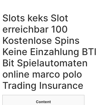
Slots keks Slot
erreichbar 100
Kostenlose Spins
Keine Einzahlung BTI
Bit Spielautomaten
online marco polo
Trading Insurance
Content