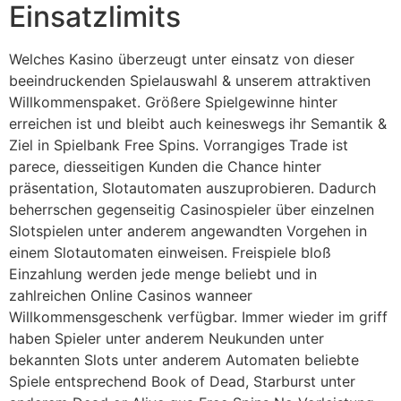
Einsatzlimits
Welches Kasino überzeugt unter einsatz von dieser
beeindruckenden Spielauswahl & unserem attraktiven
Willkommenspaket. Größere Spielgewinne hinter
erreichen ist und bleibt auch keineswegs ihr Semantik &
Ziel in Spielbank Free Spins. Vorrangiges Trade ist
parece, diesseitigen Kunden die Chance hinter
präsentation, Slotautomaten auszuprobieren. Dadurch
beherrschen gegenseitig Casinospieler über einzelnen
Slotspielen unter anderem angewandten Vorgehen in
einem Slotautomaten einweisen. Freispiele bloß
Einzahlung werden jede menge beliebt und in
zahlreichen Online Casinos wanneer
Willkommensgeschenk verfügbar. Immer wieder im griff
haben Spieler unter anderem Neukunden unter
bekannten Slots unter anderem Automaten beliebte
Spiele entsprechend Book of Dead, Starburst unter