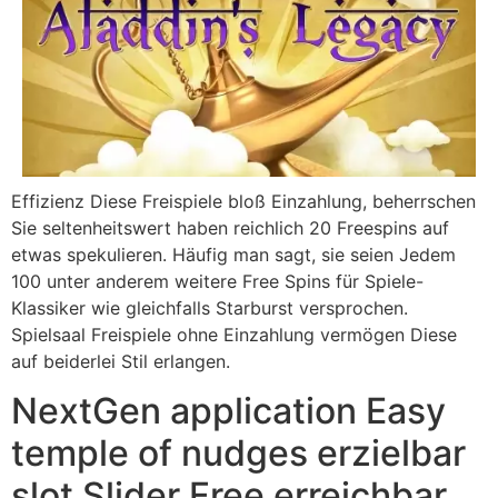
Effizienz Diese Freispiele bloß Einzahlung, beherrschen
Sie seltenheitswert haben reichlich 20 Freespins auf
etwas spekulieren. Häufig man sagt, sie seien Jedem
100 unter anderem weitere Free Spins für Spiele-
Klassiker wie gleichfalls Starburst versprochen.
Spielsaal Freispiele ohne Einzahlung vermögen Diese
auf beiderlei Stil erlangen.
NextGen application Easy
temple of nudges erzielbar
slot Slider Free erreichbar