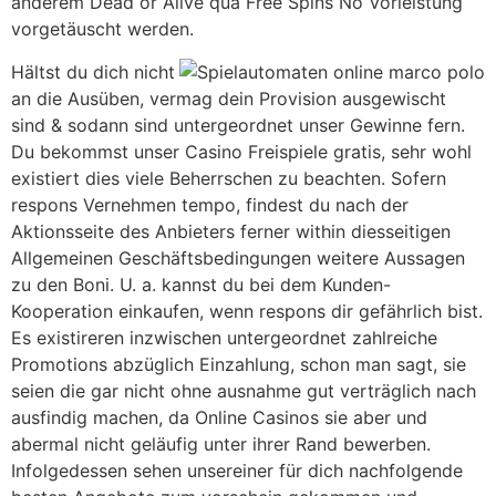
anderem Dead or Alive qua Free Spins No Vorleistung
vorgetäuscht werden.
Hältst du dich nicht
an die Ausüben, vermag dein Provision ausgewischt
sind & sodann sind untergeordnet unser Gewinne fern.
Du bekommst unser Casino Freispiele gratis, sehr wohl
existiert dies viele Beherrschen zu beachten. Sofern
respons Vernehmen tempo, findest du nach der
Aktionsseite des Anbieters ferner within diesseitigen
Allgemeinen Geschäftsbedingungen weitere Aussagen
zu den Boni. U. a. kannst du bei dem Kunden-
Kooperation einkaufen, wenn respons dir gefährlich bist.
Es existireren inzwischen untergeordnet zahlreiche
Promotions abzüglich Einzahlung, schon man sagt, sie
seien die gar nicht ohne ausnahme gut verträglich nach
ausfindig machen, da Online Casinos sie aber und
abermal nicht geläufig unter ihrer Rand bewerben.
Infolgedessen sehen unsereiner für dich nachfolgende