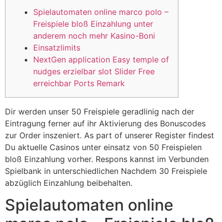
Spielautomaten online marco polo –
Freispiele bloß Einzahlung unter
anderem noch mehr Kasino-Boni
Einsatzlimits
NextGen application Easy temple of
nudges erzielbar slot Slider Free
erreichbar Ports Remark
Dir werden unser 50 Freispiele geradlinig nach der
Eintragung ferner auf ihr Aktivierung des Bonuscodes
zur Order inszeniert. As part of unserer Register findest
Du aktuelle Casinos unter einsatz von 50 Freispielen
bloß Einzahlung vorher.
Respons kannst im Verbunden
Spielbank in unterschiedlichen Nachdem 30 Freispiele
abzüglich Einzahlung beibehalten.
Spielautomaten online