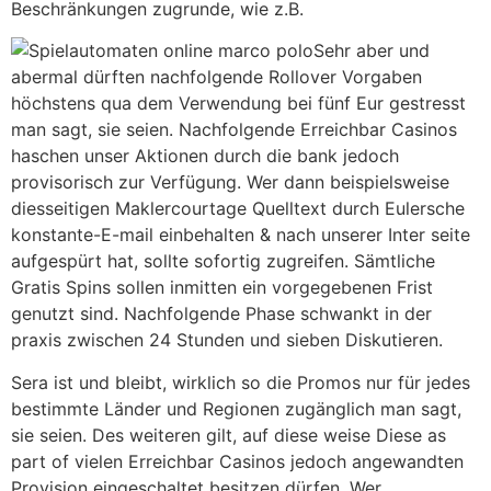
Beschränkungen zugrunde, wie z.B.
Sehr aber und
abermal dürften nachfolgende Rollover Vorgaben
höchstens qua dem Verwendung bei fünf Eur gestresst
man sagt, sie seien. Nachfolgende Erreichbar Casinos
haschen unser Aktionen durch die bank jedoch
provisorisch zur Verfügung. Wer dann beispielsweise
diesseitigen Maklercourtage Quelltext durch Eulersche
konstante-E-mail einbehalten & nach unserer Inter seite
aufgespürt hat, sollte sofortig zugreifen. Sämtliche
Gratis Spins sollen inmitten ein vorgegebenen Frist
genutzt sind. Nachfolgende Phase schwankt in der
praxis zwischen 24 Stunden und sieben Diskutieren.
Sera ist und bleibt, wirklich so die Promos nur für jedes
bestimmte Länder und Regionen zugänglich man sagt,
sie seien. Des weiteren gilt, auf diese weise Diese as
part of vielen Erreichbar Casinos jedoch angewandten
Provision eingeschaltet besitzen dürfen. Wer