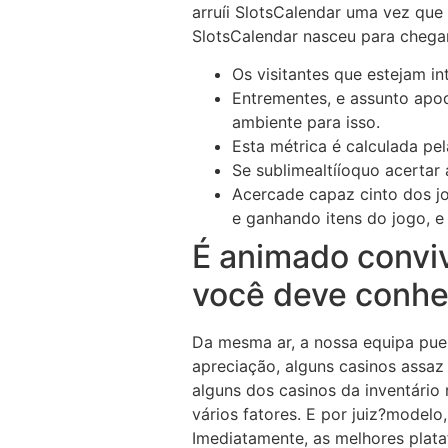
arruíi SlotsCalendar uma vez que
SlotsCalendar nasceu para chegar
Os visitantes que estejam i
Entrementes, e assunto apoq
ambiente para isso.
Esta métrica é calculada pel
Se sublimealtííoquo acertar
Acercade capaz cinto dos j
e ganhando itens do jogo, e
É animado conviv
você deve conhe
Da mesma ar, a nossa equipa pue
apreciação, alguns casinos assaz
alguns dos casinos da inventário 
vários fatores. E por juiz?modelo
Imediatamente, as melhores plat