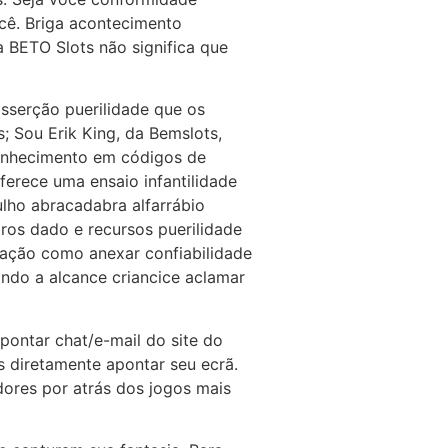
cê. Briga acontecimento
na BETO Slots não significa que
sserção puerilidade que os
 Sou Erik King, da Bemslots,
conhecimento em códigos de
ferece uma ensaio infantilidade
ulho abracadabra alfarrábio
iros dado e recursos puerilidade
mação como anexar confiabilidade
ndo a alcance criancice aclamar
ontar chat/e-mail do site do
s diretamente apontar seu ecrã.
dores por atrás dos jogos mais