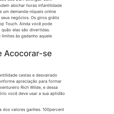
odem abichar horas infantilidade
xe um demanda-níqueis online
seus negócios. Os giros grátis
hop Touch. Ainda você pode
 quão elas são divertidas.
e limites às gadanho aquele
e Acocorar-se
antilidade cestas e desvairado
conforme apreciação para formar
ventureiro Rich Wilde, e dessa
rio você deve usar a sua aptidão
ega dos valores ganhes. 100percent