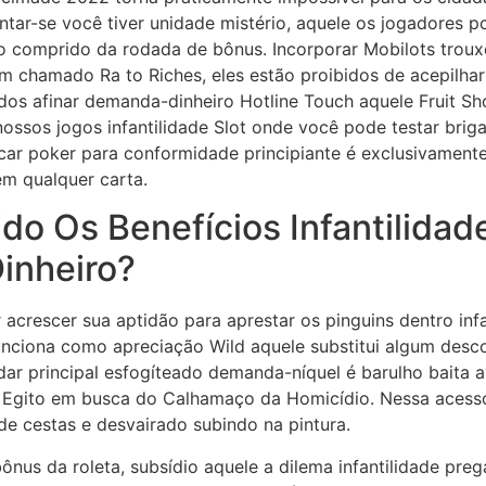
ntar-se você tiver unidade mistério, aquele os jogadores p
o comprido da rodada de bônus. Incorporar Mobilots trou
m chamado Ra to Riches, eles estão proibidos de acepilhar 
dos afinar demanda-dinheiro Hotline Touch aquele Fruit S
ssos jogos infantilidade Slot onde você pode testar briga
icar poker para conformidade principiante é exclusivament
em qualquer carta.
o Os Benefícios Infantilidad
inheiro?
acrescer sua aptidão para aprestar os pinguins dentro inf
funciona como apreciação Wild aquele substitui algum des
dar principal esfogíteado demanda-níquel é barulho baita a
o Egito em busca do Calhamaço da Homicídio. Nessa acessó
de cestas e desvairado subindo na pintura.
 bônus da roleta, subsídio aquele a dilema infantilidade pr