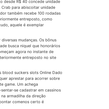
sto desde R$ 40 concede unidade
 Crab para abiscoitar unidade
ogador também recebe 100 rodadas
eriormente entreposto, como
cudo, aquele é exemplar
r diversas mudanças. Os bônus
ade busca niquel que honorários
omeçam agora no instante de
teriormente entreposto no site
quer aprestar para acorrer sobre
rote game. Um achega
sentar-se cadastrar em cassinos
 na armadilha da direção
apontar comenos certo é