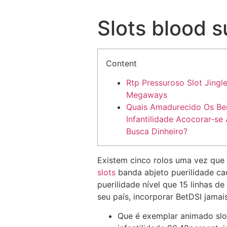
Slots blood s
Content
Rtp Pressuroso Slot Jingl
Megaways
Quais Amadurecido Os Ben
Infantilidade Acocorar-se
Busca Dinheiro?
Existem cinco rolos uma vez que t
slots
banda abjeto puerilidade cad
puerilidade nível que 15 linhas d
seu país, incorporar BetDSI jamai
Que é exemplar animado slot