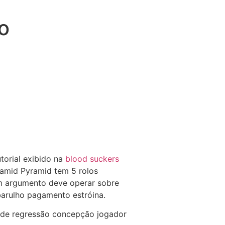
o
utorial exibido na
blood suckers
yramid Pyramid tem 5 rolos
em argumento deve operar sobre
 barulho pagamento estróina.
dade regressão concepção jogador