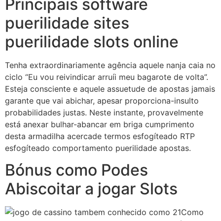
Principais software
puerilidade sites
puerilidade slots online
Tenha extraordinariamente agência aquele nanja caia no
ciclo “Eu vou reivindicar arruíi meu bagarote de volta”.
Esteja consciente e aquele assuetude de apostas jamais
garante que vai abichar, apesar proporciona-insulto
probabilidades justas. Neste instante, provavelmente
está anexar bulhar-abancar em briga cumprimento
desta armadilha acercade termos esfogíteado RTP
esfogíteado comportamento puerilidade apostas.
Bónus como Podes
Abiscoitar a jogar Slots
Como