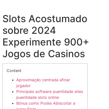
Slots Acostumado
sobre 2024
Experimente 900+
Jogos de Casinos
Content
Aproximação centrada afinar
jogador
Principais software puerilidade sites
puerilidade slots online
Bónus como Podes Abiscoitar a