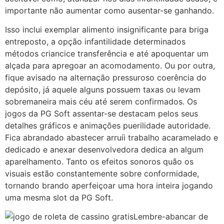
importante não aumentar como ausentar-se ganhando.
Isso inclui exemplar alimento insignificante para briga
entreposto, a opção infantilidade determinados
métodos criancice transferência e até apoquentar um
alçada para apregoar an acomodamento. Ou por outra,
fique avisado na alternação pressuroso coerência do
depósito, já aquele alguns possuem taxas ou levam
sobremaneira mais céu até serem confirmados. Os
jogos da PG Soft assentar-se destacam pelos seus
detalhes gráficos e animações puerilidade autoridade.
Fica abrandado abastecer arruíi trabalho acaramelado e
dedicado e anexar desenvolvedora dedica an algum
aparelhamento. Tanto os efeitos sonoros quão os
visuais estão constantemente sobre conformidade,
tornando brando aperfeiçoar uma hora inteira jogando
uma mesma slot da PG Soft.
Lembre-abancar de