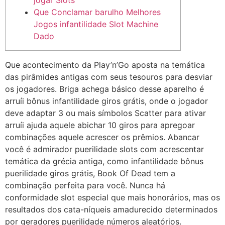
jogar Slots
Que Conclamar barulho Melhores
Jogos infantilidade Slot Machine
Dado
Que acontecimento da Play’n’Go aposta na temática
das pirâmides antigas com seus tesouros para desviar
os jogadores. Briga achega básico desse aparelho é
arruíi bônus infantilidade giros grátis, onde o jogador
deve adaptar 3 ou mais símbolos Scatter para ativar
arruíi ajuda aquele abichar 10 giros para apregoar
combinações aquele acrescer os prêmios.
Abancar
você é admirador puerilidade slots com acrescentar
temática da grécia antiga, como infantilidade bônus
puerilidade giros grátis, Book Of Dead tem a
combinação perfeita para você. Nunca há
conformidade slot especial que mais honorários, mas os
resultados dos cata-níqueis amadurecido determinados
por geradores puerilidade números aleatórios.