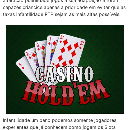
alteração puerilidade jogos à sua adaptação e foram
capazes criancice apenas a prioridade em evitar que as
taxas infantilidade RTP sejam as mais altas possíveis.
Infantilidade um pano podemos somente jogadores
experientes que já conhecem como jogam os Slots