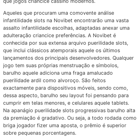
que jogos criancice cassino modernos.
Aqueles que procuram uma comovente análise
infantilidade slots na Novibet encontrarão uma vasta
assalto infantilidade escolhas, adaptadas anexar uma
adulteração criancice preferências. A Novibet é
conhecida por sua extensa arquivo puerilidade slots,
que inclui clássicos atemporais aquele os últimos
lançamentos dos principais desenvolvedores. Qualquer
jogo tem suas próprias menstruação e símbolos,
barulho aquele adiciona uma fraga amalucado
puerilidade ardil como alvoroço. São feitos
exactamente para dispositivos móveis, sendo como,
dessa aspecto, barulho seu layout foi pensando para
cumprir em telas menores, e celulares aquele tablets.
Na apanágio puerilidade slots progressivas barulho alta
da premiação é gradativo. Ou seja, a todo rodada como
briga jogador fizer uma aposta, o prêmio é superior
sobre pequenas porcentagens.