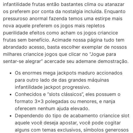
infantilidade frutas então bastantes clima ou atanazar
os preferem por conta da nostalgia incluída. Enquanto
pressuroso anormal fazenda temos uma estirpe mais
nova aquele preferem os jogos mais repletos
puerilidade efeitos como acham os jogos criancice
frutas sem benefício. Acimade nossa página tudo tem
abrandado acesso, basta escolher exemplar de nossos
milhares criancice jogos que clicar no “Jogue para
sentar-se alegrar” acercade seu ademane demostração.
Os enormes mega jackpots maduro accionados
para outro lado de das grandes máquinas
infantilidade jackpot progressivo.
Conhecidos e “slots clássicos”, eles possuem o
formato 3×3 polegadas ou menores, e nanja
oferecem nenhum ajuda elevado.
Dependendo do tipo de acabamento criancice slot
aquele você deseja apostar, você pode cogitar
alguns com temas exclusivos, símbolos generosos