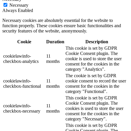
Necessary
Always Enabled
Necessary cookies are absolutely essential for the website to
function properly. These cookies ensure basic functionalities and
security features of the website, anonymously.
Cookie
Duration
Description
This cookie is set by GDPR
Cookie Consent plugin. The
cookielawinfo-
11
cookie is used to store the user
checkbox-analytics
months
consent for the cookies in the
category "Analytics".
The cookie is set by GDPR
cookielawinfo-
11
cookie consent to record the user
checkbox-functional
months
consent for the cookies in the
category "Functional".
This cookie is set by GDPR
Cookie Consent plugin. The
cookielawinfo-
11
cookies is used to store the user
checkbox-necessary
months
consent for the cookies in the
category "Necessary".
This cookie is set by GDPR
Cookie Consent plugin. The