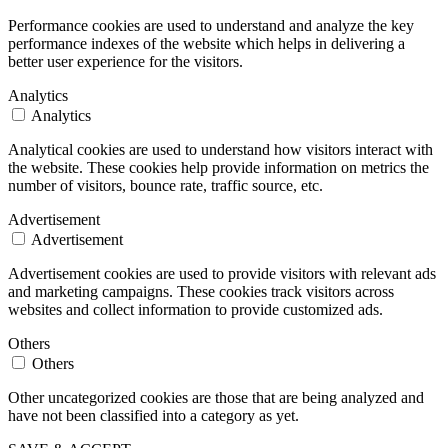
Performance cookies are used to understand and analyze the key
performance indexes of the website which helps in delivering a
better user experience for the visitors.
Analytics
Analytics
Analytical cookies are used to understand how visitors interact with
the website. These cookies help provide information on metrics the
number of visitors, bounce rate, traffic source, etc.
Advertisement
Advertisement
Advertisement cookies are used to provide visitors with relevant ads
and marketing campaigns. These cookies track visitors across
websites and collect information to provide customized ads.
Others
Others
Other uncategorized cookies are those that are being analyzed and
have not been classified into a category as yet.