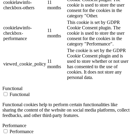
cookielawinfo-
11
cookie is used to store the user
checkbox-others
months
consent for the cookies in the
category "Other.
This cookie is set by GDPR
cookielawinfo-
Cookie Consent plugin. The
11
checkbox-
cookie is used to store the user
months
performance
consent for the cookies in the
category "Performance".
The cookie is set by the GDPR
Cookie Consent plugin and is
11
used to store whether or not user
viewed_cookie_policy
months
has consented to the use of
cookies. It does not store any
personal data.
Functional
Functional
Functional cookies help to perform certain functionalities like
sharing the content of the website on social media platforms, collect
feedbacks, and other third-party features.
Performance
Performance