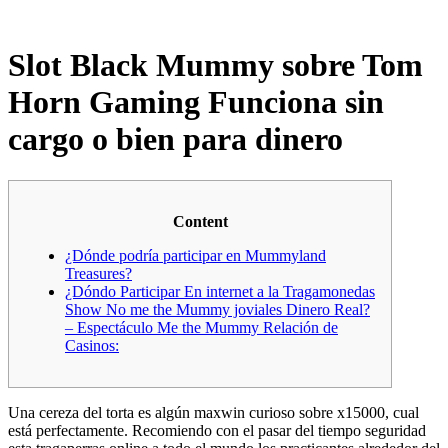
Slot Black Mummy sobre Tom
Horn Gaming Funciona sin
cargo o bien para dinero
Content
¿Dónde podría participar en Mummyland
Treasures?
¿Dóndo Participar En internet a la Tragamonedas
Show No me the Mummy joviales Dinero Real?
– Espectáculo Me the Mummy Relación de
Casinos:
Una cereza del torta es algún maxwin curioso sobre x15000, cual
está perfectamente. Recomiendo con el pasar del tiempo seguridad