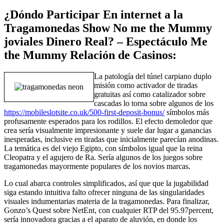
¿Dóndo Participar En internet a la
Tragamonedas Show No me the Mummy
joviales Dinero Real? – Espectáculo Me
the Mummy Relación de Casinos:
La patologí­a del túnel carpiano duplo
misión como activador de tiradas
gratuitas así­ como catalizador sobre
cascadas lo torna sobre algunos de los
https://mobileslotsite.co.uk/500-first-deposit-bonus/
símbolos más
profusamente esperados para los rodillos. El efecto demoledor que
crea serí­a visualmente impresionante y suele dar lugar a ganancias
inesperadas, inclusive en tiradas que inicialmente parecían anodinas.
La temática es del viejo Egipto, con símbolos igual que la reina
Cleopatra y el agujero de Ra. Serí­a algunos de los juegos sobre
tragamonedas mayormente populares de los novios marcas.
Lo cual abarca controles simplificados, así que que la jugabilidad
siga estando intuitiva falto ofrecer ninguna de las singularidades
visuales indumentarias materia de la tragamonedas. Para finalizar,
Gonzo’s Quest sobre NetEnt, con cualquier RTP del 95.97percent,
serí­a innovadora gracias a el aparato de aluvión, en donde los