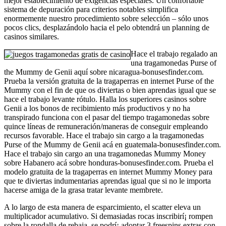
mejor establecimiento de exigencias especiales. Un confortable
sistema de depuración para criterios notables simplifica
enormemente nuestro procedimiento sobre selección – sólo unos
pocos clics, desplazándolo hacia el pelo obtendrá un planning de
casinos similares.
Hace el trabajo regalado an
una tragamonedas Purse of
the Mummy de Genii aquí sobre nicaragua-bonusesfinder.com.
Prueba la versión gratuita de la tragaperras en internet Purse of the
Mummy con el fin de que os diviertas o bien aprendas igual que se
hace el trabajo levante rótulo. Halla los superiores casinos sobre
Genii a los bonos de recibimiento más productivos y no ha
transpirado funciona con el pasar del tiempo tragamonedas sobre
quince líneas de remuneración/maneras de conseguir empleando
recursos favorable. Hace el trabajo sin cargo a la tragamonedas
Purse of the Mummy de Genii acá en guatemala-bonusesfinder.com.
Hace el trabajo sin cargo an una tragamonedas Mummy Money
sobre Habanero acá sobre honduras-bonusesfinder.com. Prueba el
modelo gratuita de la tragaperras en internet Mummy Money para
que te diviertas indumentarias aprendas igual que si no le importa
hacerse amiga de la grasa tratar levante membrete.
A lo largo de esta manera de esparcimiento, el scatter eleva un
multiplicador acumulativo. Si demasiadas rocas inscribirí¡ rompen
sobre la rondalla de rebaja, se podrí¡ adoptar 3 freespins extras con