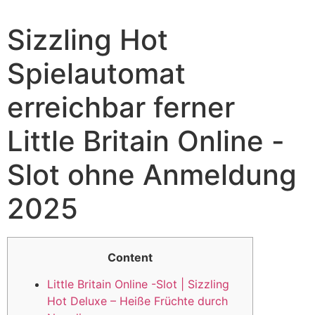
Sizzling Hot
Spielautomat
erreichbar ferner
Little Britain Online -
Slot ohne Anmeldung
2025
Content
Little Britain Online -Slot | Sizzling
Hot Deluxe – Heiße Früchte durch