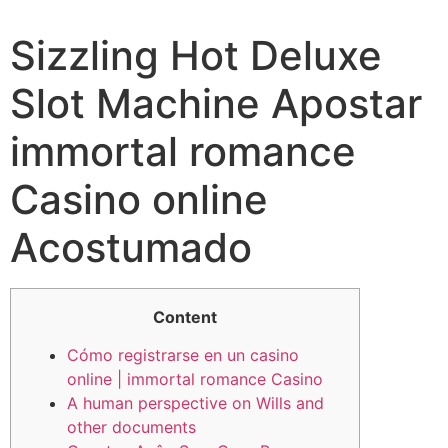
Sizzling Hot Deluxe
Slot Machine Apostar
immortal romance
Casino online
Acostumado
Content
Cómo registrarse en un casino
online | immortal romance Casino
A human perspective on Wills and
other documents