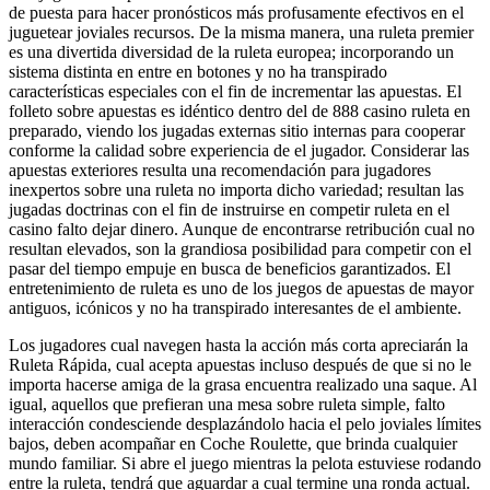
de puesta para hacer pronósticos más profusamente efectivos en el
juguetear joviales recursos. De la misma manera, una ruleta premier
es una divertida diversidad de la ruleta europea; incorporando un
sistema distinta en entre en botones y no ha transpirado
características especiales con el fin de incrementar las apuestas. El
folleto sobre apuestas es idéntico dentro del de 888 casino ruleta en
preparado, viendo los jugadas externas sitio internas para cooperar
conforme la calidad sobre experiencia de el jugador. Considerar las
apuestas exteriores resulta una recomendación para jugadores
inexpertos sobre una ruleta no importa dicho variedad; resultan las
jugadas doctrinas con el fin de instruirse en competir ruleta en el
casino falto dejar dinero. Aunque de encontrarse retribución cual no
resultan elevados, son la grandiosa posibilidad para competir con el
pasar del tiempo empuje en busca de beneficios garantizados. El
entretenimiento de ruleta es uno de los juegos de apuestas de mayor
antiguos, icónicos y no ha transpirado interesantes de el ambiente.
Los jugadores cual navegen hasta la acción más corta apreciarán la
Ruleta Rápida, cual acepta apuestas incluso después de que si no le
importa hacerse amiga de la grasa encuentra realizado una saque. Al
igual, aquellos que prefieran una mesa sobre ruleta simple, falto
interacción condesciende desplazándolo hacia el pelo joviales límites
bajos, deben acompañar en Coche Roulette, que brinda cualquier
mundo familiar. Si abre el juego mientras la pelota estuviese rodando
entre la ruleta, tendrá que aguardar a cual termine una ronda actual.