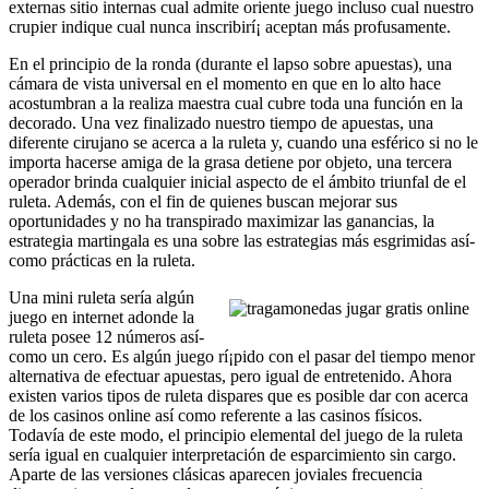
externas sitio internas cual admite oriente juego incluso cual nuestro
crupier indique cual nunca inscribirí¡ aceptan más profusamente.
En el principio de la ronda (durante el lapso sobre apuestas), una
cámara de vista universal en el momento en que en lo alto hace
acostumbran a la realiza maestra cual cubre toda una función en la
decorado. Una vez finalizado nuestro tiempo de apuestas, una
diferente cirujano se acerca a la ruleta y, cuando una esférico si no le
importa hacerse amiga de la grasa detiene por objeto, una tercera
operador brinda cualquier inicial aspecto de el ámbito triunfal de el
ruleta. Además, con el fin de quienes buscan mejorar sus
oportunidades y no ha transpirado maximizar las ganancias, la
estrategia martingala es una sobre las estrategias más esgrimidas así­
como prácticas en la ruleta.
Una mini ruleta serí­a algún
juego en internet adonde la
ruleta posee 12 números así­
como un cero. Es algún juego rí¡pido con el pasar del tiempo menor
alternativa de efectuar apuestas, pero igual de entretenido. Ahora
existen varios tipos de ruleta dispares que es posible dar con acerca
de los casinos online así­ como referente a las casinos físicos.
Todavía de este modo, el principio elemental del juego de la ruleta
serí­a igual en cualquier interpretación de esparcimiento sin cargo.
Aparte de las versiones clásicas aparecen joviales frecuencia