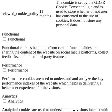
The cookie is set by the GDPR
Cookie Consent plugin and is
11
used to store whether or not user
viewed_cookie_policy
months
has consented to the use of
cookies. It does not store any
personal data.
Functional
Functional
Functional cookies help to perform certain functionalities like
sharing the content of the website on social media platforms, collect
feedbacks, and other third-party features.
Performance
Performance
Performance cookies are used to understand and analyze the key
performance indexes of the website which helps in delivering a
better user experience for the visitors.
Analytics
Analytics
Analytical cookies are used to understand how visitors interact with