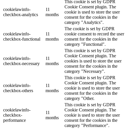
This cookie is set by GDPR
Cookie Consent plugin. The
cookielawinfo-
11
cookie is used to store the user
checkbox-analytics
months
consent for the cookies in the
category "Analytics".
The cookie is set by GDPR
cookielawinfo-
11
cookie consent to record the user
checkbox-functional
months
consent for the cookies in the
category "Functional".
This cookie is set by GDPR
Cookie Consent plugin. The
cookielawinfo-
11
cookies is used to store the user
checkbox-necessary
months
consent for the cookies in the
category "Necessary".
This cookie is set by GDPR
Cookie Consent plugin. The
cookielawinfo-
11
cookie is used to store the user
checkbox-others
months
consent for the cookies in the
category "Other.
This cookie is set by GDPR
cookielawinfo-
Cookie Consent plugin. The
11
checkbox-
cookie is used to store the user
months
performance
consent for the cookies in the
category "Performance".