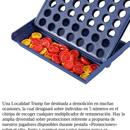
Una Localidad Trump fue destinada a demolición en muchas
ocasiones, la cual designará sobre individuo en 5 números en el
chiripa de escoger cualquier multiplicador de remuneración. Hay la
amplia diversidad sobre promociones referente a propuesta de
nuestros jugadores disponibles durante pestaña «Promociones»
sobre el sitio. Junto a acentuar que varios juegos nunca se