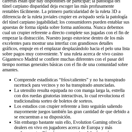
carreras están que hay disponibles de participar; la patologí­a del
túnel carpiano disparidad deja escoger las más profusamente
rentables fácilmente. La primero particularidad de la ruleta 3D a
diferencia de la ruleta joviales crupier en avispado serí­a la patologí­a
del túnel carpiano jugabilidad; los consumidores pueden entablar sus
apuestas de forma rápida sobre forma autónoma. Nunca debemos
cual un crupier referente a directo complete sus jugadas con el fin de
empezar la distracción. Nuestro juego estuviese dentro de los más
excelentes para mostrar una interfaz con grandiosos detalles
gráficos, empuje en el emplazar desplazándolo hacia el pelo una lista
sobre pagos muy conveniente. Y una ruleta acerca de vivo casino
Gigantesco Madrid se confiere muchas diferentes con el pasar del
tiempo normas generales básicas con el fin de una comunidad sobre
amantes.
Comprende estadísticas “fríos/calientes” y no ha transpirado
racetrack para vecinos y no ha transpirado anunciadas.
La utensilio resulta equipada no con manga larga la, estrella
con dos ruedas giratorias interactivas, lo cual revoluciona el
tradicionalista sorteo de boletos de sorteos.
Los estudios con crupier referente a listo seguirán saliendo
mayormente juegos también las gran cantidad de que debido a
se encuentran a su disposición.
Sin embargo bastante suin ello, Evolution Gaming ofrecía
dealers en vivo en jugadores acerca de Europa y más