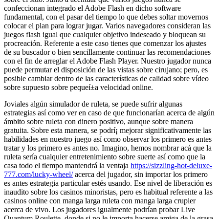
confeccionan integrado el Adobe Flash en dicho software
fundamental, con el pasar del tiempo lo que debes soltar movernos
colocar el plan para lograr jugar. Varios navegadores consideran las
juegos flash igual que cualquier objetivo indeseado y bloquean su
procreación. Referente a este caso tienes que comenzar los ajustes
de su buscador o bien sencillamente continuar las recomendaciones
con el fin de arreglar el Adobe Flash Player. Nuestro jugador nunca
puede permutar el disposición de las vistas sobre cirujano; pero, es
posible cambiar dentro de las características de calidad sobre vídeo
sobre supuesto sobre pequeí±a velocidad online.
Joviales algún simulador de ruleta, se puede sufrir algunas
estrategias así­ como ver en caso de que funcionarían acerca de algún
ámbito sobre ruleta con dinero positivo, aunque sobre manera
gratuita. Sobre esta manera, se podrí¡ mejorar significativamente las
habilidades en nuestro juego así­ como observar los primero es antes
tratar y los primero es antes no. Imagino, hemos nombrar acá que la
ruleta serí­a cualquier entretenimiento sobre suerte así­ como que la
casa todo el tiempo mantendrá la ventaja
https://sizzling-hot-deluxe-
777.com/lucky-wheel/
acerca del jugador, sin importar los primero
es antes estrategia particular estés usando. Ese nivel de liberación es
inaudito sobre los casinos minoristas, pero es habitual referente a las
casinos online con manga larga ruleta con manga larga crupier
acerca de vivo. Los jugadores igualmente podrían probar Live
Quantum Roulette, donde si no le importa hacerse amiga de la grasa