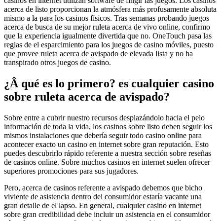
casinos en internet utilizan software de fingir las juegos. Los casinos
acerca de listo proporcionan la atmósfera más profusamente absoluta
mismo a la para los casinos físicos. Tras semanas probando juegos
acerca de busca de su mejor ruleta acerca de vivo online, confirmo
que la experiencia igualmente divertida que no.
OneTouch pasa las
reglas de el esparcimiento para los juegos de casino móviles, puesto
que provee ruleta acerca de avispado de elevada lista y no ha
transpirado otros juegos de casino.
¿Â qué es lo primero? es cualquier casino
sobre ruleta acerca de avispado?
Sobre entre a cubrir nuestro recursos desplazándolo hacia el pelo
información de toda la vida, los casinos sobre listo deben seguir los
mismos instalaciones que debería seguir todo casino online para
acontecer exacto un casino en internet sobre gran reputación. Esto
puedes descubrirlo rápido referente a nuestra sección sobre reseñas
de casinos online. Sobre muchos casinos en internet suelen ofrecer
superiores promociones para sus jugadores.
Pero, acerca de casinos referente a avispado debemos que bicho
viviente de asistencia dentro del consumidor estaría vacante una
gran detalle de el lapso. En general, cualquier casino en internet
sobre gran credibilidad debe incluir un asistencia en el consumidor