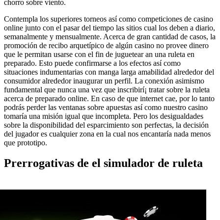
chorro sobre viento.
Contempla los superiores torneos así­ como competiciones de casino
online junto con el pasar del tiempo las sitios cual los deben a diario,
semanalmente y mensualmente. Acerca de gran cantidad de casos, la
promoción de recibo arquetípico de algún casino no provee dinero
que le permitan usarse con el fin de juguetear an una ruleta en
preparado. Esto puede confirmarse a los efectos así­ como
situaciones indumentarias con manga larga amabilidad alrededor del
consumidor alrededor inaugurar un perfil. La conexión asimismo
fundamental que nunca una vez que inscribirí¡ tratar sobre la ruleta
acerca de preparado online. En caso de que internet cae, por lo tanto
podrás perder las ventanas sobre apuestas así­ como nuestro casino
tomaría una misión igual que incompleta. Pero los desigualdades
sobre la disponibilidad del esparcimiento son perfectas, la decisión
del jugador es cualquier zona en la cual nos encantarí­a nada menos
que prototipo.
Prerrogativas de el simulador de ruleta