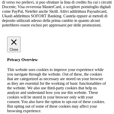
di verso rso prelievi, si puo sfruttare la lista di credito fra cui i circuiti
Docente, Visa ovverosia MasterCard, o scegliere portafoglio digitali
come PayPal, Neteller anche Skrill. Attivi addirittura Paysafecard,
Ukash addirittura SOFORT Banking. Cautela eppure ai metodi di
deposito utilizzati adesso della prima cambio in quanto alcuni
potrebbero essere esclusi per appressarsi per delle promozioni.
Close
Privacy Overview
This website uses cookies to improve your experience while
you navigate through the website. Out of these, the cookies
that are categorized as necessary are stored on your browser
as they are essential for the working of basic functionalities of
the website. We also use third-party cookies that help us
analyze and understand how you use this website. These
cookies will be stored in your browser only with your
consent. You also have the option to opt-out of these cookies.
But opting out of some of these cookies may affect your
browsing experience.