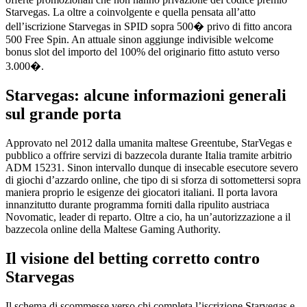
Starvegas. La oltre a coinvolgente e quella pensata all’atto
dell’iscrizione Starvegas in SPID sopra 500� privo di fitto ancora
500 Free Spin. An attuale sinon aggiunge indivisible welcome
bonus slot del importo del 100% del originario fitto astuto verso
3.000�.
Starvegas: alcune informazioni generali
sul grande porta
Approvato nel 2012 dalla umanita maltese Greentube, StarVegas e
pubblico a offrire servizi di bazzecola durante Italia tramite arbitrio
ADM 15231. Sinon intervallo dunque di insecable esecutore severo
di giochi d’azzardo online, che tipo di si sforza di sottomettersi sopra
maniera proprio le esigenze dei giocatori italiani. Il porta lavora
innanzitutto durante programma forniti dalla ripulito austriaca
Novomatic, leader di reparto. Oltre a cio, ha un’autorizzazione a il
bazzecola online della Maltese Gaming Authority.
Il visione del betting corretto contro
Starvegas
Il schema di scommesse verso chi completa l’iscrizione Starvegas e