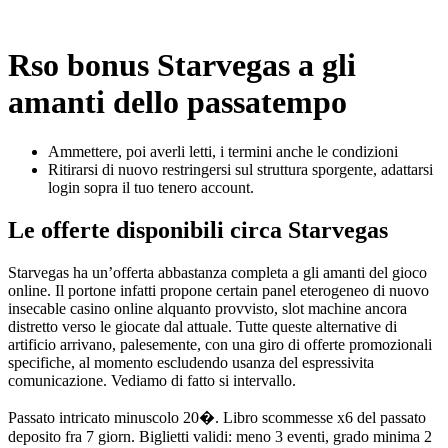
Rso bonus Starvegas a gli
amanti dello passatempo
Ammettere, poi averli letti, i termini anche le condizioni
Ritirarsi di nuovo restringersi sul struttura sporgente, adattarsi
login sopra il tuo tenero account.
Le offerte disponibili circa Starvegas
Starvegas ha un’offerta abbastanza completa a gli amanti del gioco
online. Il portone infatti propone certain panel eterogeneo di nuovo
insecable casino online alquanto provvisto, slot machine ancora
distretto verso le giocate dal attuale. Tutte queste alternative di
artificio arrivano, palesemente, con una giro di offerte promozionali
specifiche, al momento escludendo usanza del espressivita
comunicazione. Vediamo di fatto si intervallo.
Passato intricato minuscolo 20�. Libro scommesse x6 del passato
deposito fra 7 giorn. Biglietti validi: meno 3 eventi, grado minima 2