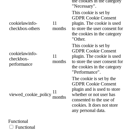
the cookies in the category
"Necessary".
This cookie is set by
GDPR Cookie Consent
cookielawinfo-
11
plugin. The cookie is used
checkbox-others
months
to store the user consent for
the cookies in the category
"Other.
This cookie is set by
GDPR Cookie Consent
cookielawinfo-
11
plugin. The cookie is used
checkbox-
months
to store the user consent for
performance
the cookies in the category
"Performance".
The cookie is set by the
GDPR Cookie Consent
plugin and is used to store
11
viewed_cookie_policy
whether or not user has
months
consented to the use of
cookies. It does not store
any personal data.
Functional
Functional