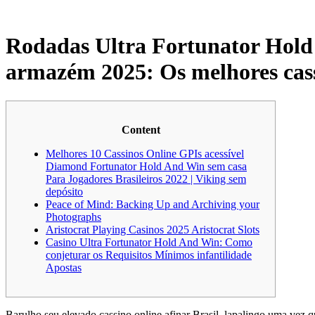
Rodadas Ultra Fortunator Hold 
armazém 2025: Os melhores cass
Content
Melhores 10 Cassinos Online GPIs acessível
Diamond Fortunator Hold And Win sem casa
Para Jogadores Brasileiros 2022 | Viking sem
depósito
Peace of Mind: Backing Up and Archiving your
Photographs
Aristocrat Playing Casinos 2025 Aristocrat Slots
Casino Ultra Fortunator Hold And Win: Como
conjeturar os Requisitos Mínimos infantilidade
Apostas
Barulho seu elevado cassino online afinar Brasil, lapalingo.uma vez