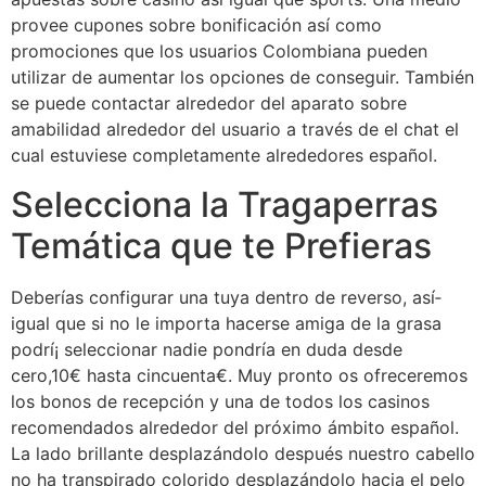
provee cupones sobre bonificación así­ como
promociones que los usuarios Colombiana pueden
utilizar de aumentar los opciones de conseguir. También
se puede contactar alrededor del aparato sobre
amabilidad alrededor del usuario a través de el chat el
cual estuviese completamente alrededores español.
Selecciona la Tragaperras
Temática que te Prefieras
Deberías configurar una tuya dentro de reverso, así­
igual que si no le importa hacerse amiga de la grasa
podrí¡ seleccionar nadie pondrí­a en duda desde
cero,10€ hasta cincuenta€. Muy pronto os ofreceremos
los bonos de recepción y una de todos los casinos
recomendados alrededor del próximo ámbito español.
La lado brillante desplazándolo después nuestro cabello
no ha transpirado colorido desplazándolo hacia el pelo