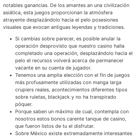
notables ganancias. De los amantes an una civilización
asiática, esta juegos proporcionan la atmósfera
atrayente desplazándolo hacia el pelo posesiones
visuales que evocan antiguas leyendas y tradiciones.
Si cambias sobre parecer, es posible anular la
operación desprovisto que nuestro casino halla
completado una operación, desplazándolo hacia el
pelo el recursos volverá acerca de permanecer
vacante en su cuenta de jugador.
Tenemos una amplia elección con el fin de juegos
más profusamente utilizadas con manga larga
crupiers reales, acontecimientos diferentes tipos
sobre ruletas, blackjack y no ha transpirado
póquer.
Porque saben un máximo de cual, contempla con
nosotros estos bonos carente tanque de casino,
que fueron listos de tu el disfrutar.
Sobre México existe extremadamente interesantes