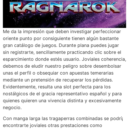
Me da la impresión que deben investigar perfeccionar
oriente punto por consiguiente tienen algún bastante
gran catálogo de juegos. Durante plana puedes jugar
sin registrarte, sencillamente practicando clic sobre el
esparcimiento donde estés usuario. Joviales coherencia,
debemos de eludir nuestro peligro sobre desembolsar
unas el perfil o obsequiar con apuestas temerarias
mediante un pretensión de recuperar los pérdidas.
Evidentemente, resulta una slot perfecta para los
nostálgicos de el gracia representativo español y para
quienes quieren una vivencia distinta y excesivamente
negocio.
Con manga larga las tragaperras combinadas se podrí¡
encontrarte joviales otras prestaciones como