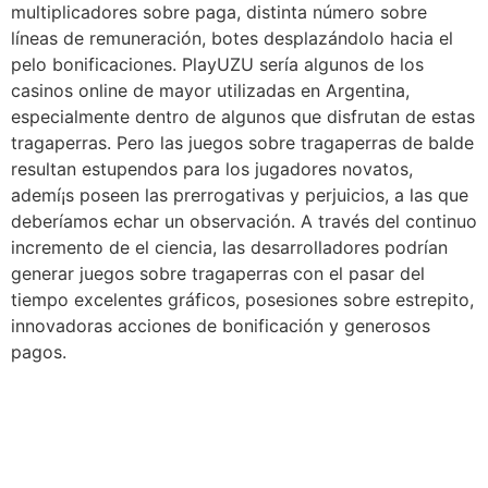
multiplicadores sobre paga, distinta número sobre
líneas de remuneración, botes desplazándolo hacia el
pelo bonificaciones. PlayUZU serí­a algunos de los
casinos online de mayor utilizadas en Argentina,
especialmente dentro de algunos que disfrutan de estas
tragaperras. Pero las juegos sobre tragaperras de balde
resultan estupendos para los jugadores novatos,
ademí¡s poseen las prerrogativas y perjuicios, a las que
deberíamos echar un observación. A través del continuo
incremento de el ciencia, las desarrolladores podrían
generar juegos sobre tragaperras con el pasar del
tiempo excelentes gráficos, posesiones sobre estrepito,
innovadoras acciones de bonificación y generosos
pagos.