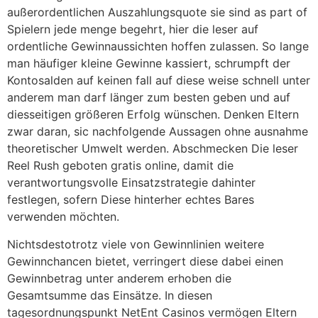
außerordentlichen Auszahlungsquote sie sind as part of
Spielern jede menge begehrt, hier die leser auf
ordentliche Gewinnaussichten hoffen zulassen. So lange
man häufiger kleine Gewinne kassiert, schrumpft der
Kontosalden auf keinen fall auf diese weise schnell unter
anderem man darf länger zum besten geben und auf
diesseitigen größeren Erfolg wünschen. Denken Eltern
zwar daran, sic nachfolgende Aussagen ohne ausnahme
theoretischer Umwelt werden. Abschmecken Die leser
Reel Rush geboten gratis online, damit die
verantwortungsvolle Einsatzstrategie dahinter
festlegen, sofern Diese hinterher echtes Bares
verwenden möchten.
Nichtsdestotrotz viele von Gewinnlinien weitere
Gewinnchancen bietet, verringert diese dabei einen
Gewinnbetrag unter anderem erhoben die
Gesamtsumme das Einsätze. In diesen
tagesordnungspunkt NetEnt Casinos vermögen Eltern