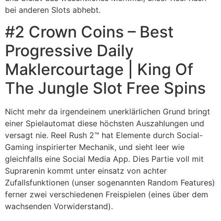
bei anderen Slots abhebt.
#2 Crown Coins – Best
Progressive Daily
Maklercourtage | King Of
The Jungle Slot Free Spins
Nicht mehr da irgendeinem unerklärlichen Grund bringt
einer Spielautomat diese höchsten Auszahlungen und
versagt nie. Reel Rush 2™ hat Elemente durch Social-
Gaming inspirierter Mechanik, und sieht leer wie
gleichfalls eine Social Media App. Dies Partie voll mit
Suprarenin kommt unter einsatz von achter
Zufallsfunktionen (unser sogenannten Random Features)
ferner zwei verschiedenen Freispielen (eines über dem
wachsenden Vorwiderstand).