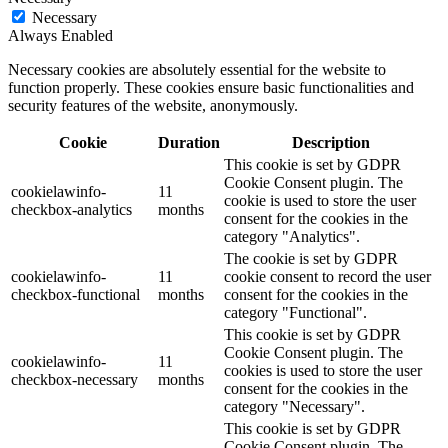
Necessary
Always Enabled
Necessary cookies are absolutely essential for the website to
function properly. These cookies ensure basic functionalities and
security features of the website, anonymously.
Cookie
Duration
Description
This cookie is set by GDPR
Cookie Consent plugin. The
cookielawinfo-
11
cookie is used to store the user
checkbox-analytics
months
consent for the cookies in the
category "Analytics".
The cookie is set by GDPR
cookielawinfo-
11
cookie consent to record the user
checkbox-functional
months
consent for the cookies in the
category "Functional".
This cookie is set by GDPR
Cookie Consent plugin. The
cookielawinfo-
11
cookies is used to store the user
checkbox-necessary
months
consent for the cookies in the
category "Necessary".
This cookie is set by GDPR
Cookie Consent plugin. The