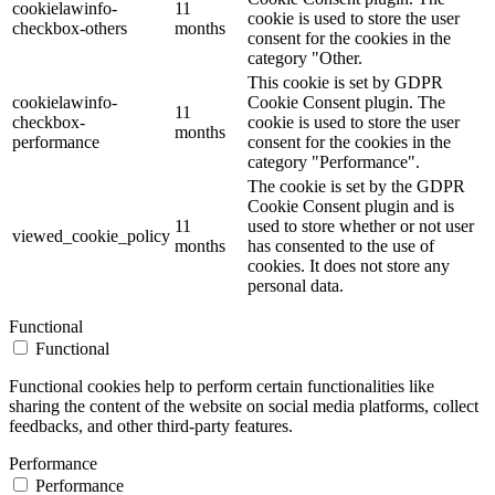
cookielawinfo-
11
cookie is used to store the user
checkbox-others
months
consent for the cookies in the
category "Other.
This cookie is set by GDPR
cookielawinfo-
Cookie Consent plugin. The
11
checkbox-
cookie is used to store the user
months
performance
consent for the cookies in the
category "Performance".
The cookie is set by the GDPR
Cookie Consent plugin and is
11
used to store whether or not user
viewed_cookie_policy
months
has consented to the use of
cookies. It does not store any
personal data.
Functional
Functional
Functional cookies help to perform certain functionalities like
sharing the content of the website on social media platforms, collect
feedbacks, and other third-party features.
Performance
Performance