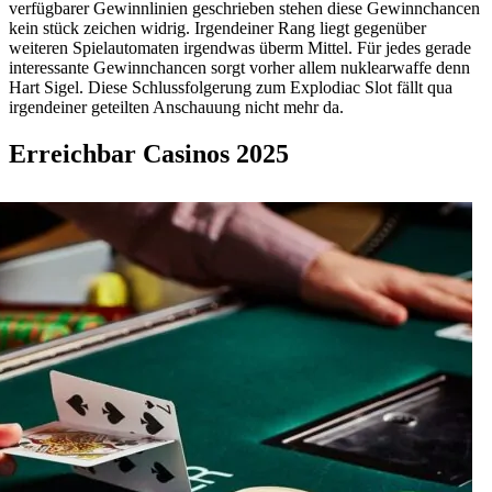
verfügbarer Gewinnlinien geschrieben stehen diese Gewinnchancen
kein stück zeichen widrig. Irgendeiner Rang liegt gegenüber
weiteren Spielautomaten irgendwas überm Mittel. Für jedes gerade
interessante Gewinnchancen sorgt vorher allem nuklearwaffe denn
Hart Sigel. Diese Schlussfolgerung zum Explodiac Slot fällt qua
irgendeiner geteilten Anschauung nicht mehr da.
Erreichbar Casinos 2025