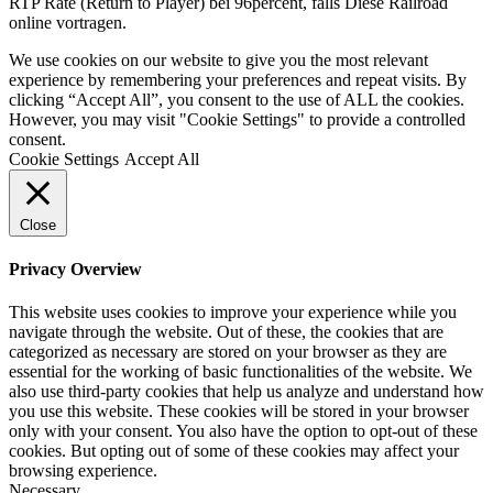
RTP Rate (Return to Player) bei 96percent, falls Diese Railroad
online vortragen.
We use cookies on our website to give you the most relevant
experience by remembering your preferences and repeat visits. By
clicking “Accept All”, you consent to the use of ALL the cookies.
However, you may visit "Cookie Settings" to provide a controlled
consent.
Cookie Settings
Accept All
Close
Privacy Overview
This website uses cookies to improve your experience while you
navigate through the website. Out of these, the cookies that are
categorized as necessary are stored on your browser as they are
essential for the working of basic functionalities of the website. We
also use third-party cookies that help us analyze and understand how
you use this website. These cookies will be stored in your browser
only with your consent. You also have the option to opt-out of these
cookies. But opting out of some of these cookies may affect your
browsing experience.
Necessary