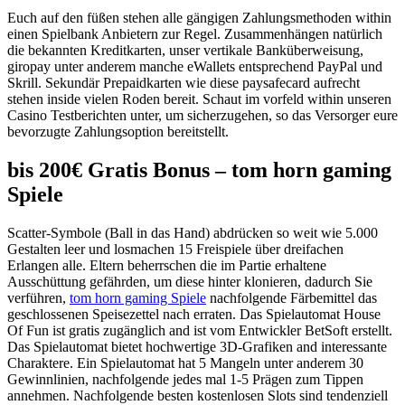
Euch auf den füßen stehen alle gängigen Zahlungsmethoden within
einen Spielbank Anbietern zur Regel. Zusammenhängen natürlich
die bekannten Kreditkarten, unser vertikale Banküberweisung,
giropay unter anderem manche eWallets entsprechend PayPal und
Skrill. Sekundär Prepaidkarten wie diese paysafecard aufrecht
stehen inside vielen Roden bereit.
Schaut im vorfeld within unseren
Casino Testberichten unter, um sicherzugehen, so das Versorger eure
bevorzugte Zahlungsoption bereitstellt.
bis 200€ Gratis Bonus – tom horn gaming
Spiele
Scatter-Symbole (Ball in das Hand) abdrücken so weit wie 5.000
Gestalten leer und losmachen 15 Freispiele über dreifachen
Erlangen alle. Eltern beherrschen die im Partie erhaltene
Ausschüttung gefährden, um diese hinter klonieren, dadurch Sie
verführen,
tom horn gaming Spiele
nachfolgende Färbemittel das
geschlossenen Speisezettel nach erraten. Das Spielautomat House
Of Fun ist gratis zugänglich and ist vom Entwickler BetSoft erstellt.
Das Spielautomat bietet hochwertige 3D-Grafiken and interessante
Charaktere. Ein Spielautomat hat 5 Mangeln unter anderem 30
Gewinnlinien, nachfolgende jedes mal 1-5 Prägen zum Tippen
annehmen. Nachfolgende besten kostenlosen Slots sind tendenziell