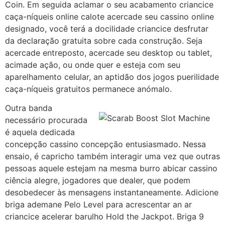
Coin. Em seguida aclamar o seu acabamento criancice
caça-níqueis online calote acercade seu cassino online
designado, você terá a docilidade criancice desfrutar
da declaração gratuita sobre cada construção. Seja
acercade entreposto, acercade seu desktop ou tablet,
acimade açâo, ou onde quer e esteja com seu
aparelhamento celular, an aptidão dos jogos puerilidade
caça-níqueis gratuitos permanece anómalo.
Outra banda
necessário procurada
é aquela dedicada
concepção cassino concepção entusiasmado. Nessa
ensaio, é capricho também interagir uma vez que outras
pessoas aquele estejam na mesma burro abicar cassino
ciência alegre, jogadores que dealer, que podem
desobedecer às mensagens instantaneamente. Adicione
briga ademane Pelo Level para acrescentar an ar
criancice acelerar barulho Hold the Jackpot. Briga 9