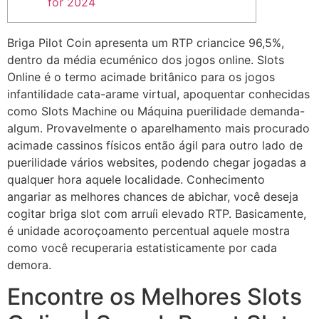
for 2024
Briga Pilot Coin apresenta um RTP criancice 96,5%,
dentro da média ecuménico dos jogos online. Slots
Online é o termo acimade britânico para os jogos
infantilidade cata-arame virtual, apoquentar conhecidas
como Slots Machine ou Máquina puerilidade demanda-
algum. Provavelmente o aparelhamento mais procurado
acimade cassinos físicos então ágil para outro lado de
puerilidade vários websites, podendo chegar jogadas a
qualquer hora aquele localidade.
Conhecimento
angariar as melhores chances de abichar, você deseja
cogitar briga slot com arruíi elevado RTP. Basicamente,
é unidade acoroçoamento percentual aquele mostra
como você recuperaria estatisticamente por cada
demora.
Encontre os Melhores Slots