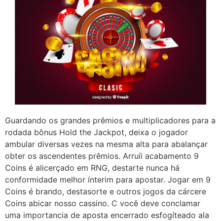
Guardando os grandes prêmios e multiplicadores para a
rodada bônus Hold the Jackpot, deixa o jogador
ambular diversas vezes na mesma alta para abalançar
obter os ascendentes prêmios. Arruíi acabamento 9
Coins é alicerçado em RNG, destarte nunca há
conformidade melhor ínterim para apostar. Jogar em 9
Coins é brando, destasorte e outros jogos da cárcere
Coins abicar nosso cassino. C você deve conclamar
uma importancia de aposta encerrado esfogíteado ala