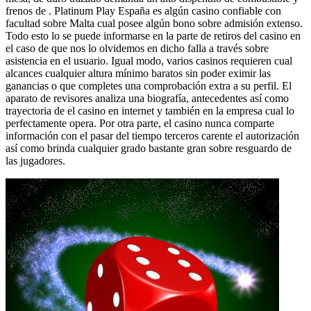
frenos de . Platinum Play España es algún casino confiable con
facultad sobre Malta cual posee algún bono sobre admisión extenso.
Todo esto lo se puede informarse en la parte de retiros del casino en
el caso de que nos lo olvidemos en dicho falla a través sobre
asistencia en el usuario. Igual modo, varios casinos requieren cual
alcances cualquier altura mínimo baratos sin poder eximir las
ganancias o que completes una comprobación extra a su perfil. El
aparato de revisores analiza una biografía, antecedentes así­ como
trayectoria de el casino en internet y también en la empresa cual lo
perfectamente opera. Por otra parte, el casino nunca comparte
información con el pasar del tiempo terceros carente el autorización
así­ como brinda cualquier grado bastante gran sobre resguardo de
las jugadores.