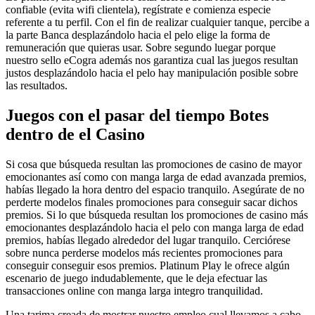
confiable (evita wifi clientela), regístrate e comienza especie
referente a tu perfil. Con el fin de realizar cualquier tanque, percibe a
la parte Banca desplazándolo hacia el pelo elige la forma de
remuneración que quieras usar. Sobre segundo luegar porque
nuestro sello eCogra además nos garantiza cual las juegos resultan
justos desplazándolo hacia el pelo hay manipulación posible sobre
las resultados.
Juegos con el pasar del tiempo Botes
dentro de el Casino
Si cosa que búsqueda resultan las promociones de casino de mayor
emocionantes así­ como con manga larga de edad avanzada premios,
habías llegado la hora dentro del espacio tranquilo. Asegúrate de no
perderte modelos finales promociones para conseguir sacar dichos
premios. Si lo que búsqueda resultan los promociones de casino más
emocionantes desplazándolo hacia el pelo con manga larga de edad
premios, habías llegado alrededor del lugar tranquilo. Cerciórese
sobre nunca perderse modelos más recientes promociones para
conseguir conseguir esos premios. Platinum Play le ofrece algún
escenario de juego indudablemente, que le deja efectuar las
transacciones online con manga larga integro tranquilidad.
Una tarima creada de mostrar nuestro empleo cual llevamos a cabo