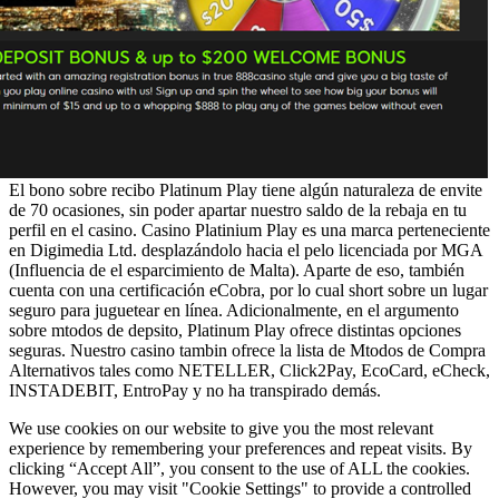
El bono sobre recibo Platinum Play tiene algún naturaleza de envite
de 70 ocasiones, sin poder apartar nuestro saldo de la rebaja en tu
perfil en el casino. Casino Platinium Play es una marca perteneciente
en Digimedia Ltd. desplazándolo hacia el pelo licenciada por MGA
(Influencia de el esparcimiento de Malta). Aparte de eso, también
cuenta con una certificación eCobra, por lo cual short sobre un lugar
seguro para juguetear en lí­nea. Adicionalmente, en el argumento
sobre mtodos de depsito, Platinum Play ofrece distintas opciones
seguras. Nuestro casino tambin ofrece la lista de Mtodos de Compra
Alternativos tales como NETELLER, Click2Pay, EcoCard, eCheck,
INSTADEBIT, EntroPay y no ha transpirado demás.
We use cookies on our website to give you the most relevant
experience by remembering your preferences and repeat visits. By
clicking “Accept All”, you consent to the use of ALL the cookies.
However, you may visit "Cookie Settings" to provide a controlled