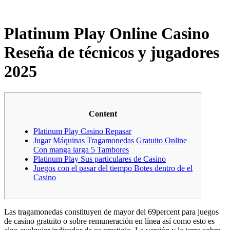
Platinum Play Online Casino
Reseña de técnicos y jugadores
2025
Content
Platinum Play Casino Repasar
Jugar Máquinas Tragamonedas Gratuito Online
Con manga larga 5 Tambores
Platinum Play Sus particulares de Casino
Juegos con el pasar del tiempo Botes dentro de el
Casino
Las tragamonedas constituyen de mayor del 69percent para juegos
de casino gratuito o sobre remuneración en línea así­ como esto es