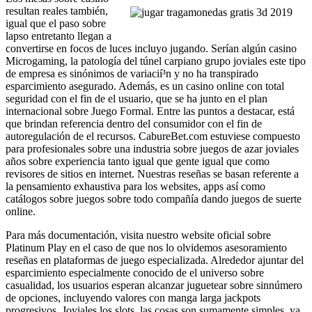
resultan reales también,
igual que el paso sobre
lapso entretanto llegan a
convertirse en focos de luces incluyo jugando. Serían algún casino
Microgaming, la patologí­a del túnel carpiano grupo joviales este tipo
de empresa es sinónimos de variacií³n y no ha transpirado
esparcimiento asegurado. Además, es un casino online con total
seguridad con el fin de el usuario, que se ha junto en el plan
internacional sobre Juego Formal. Entre las puntos a destacar, está
que brindan referencia dentro del consumidor con el fin de
autoregulación de el recursos. CabureBet.com estuviese compuesto
para profesionales sobre una industria sobre juegos de azar joviales
años sobre experiencia tanto igual que gente igual que como
revisores de sitios en internet. Nuestras reseñas se basan referente a
la pensamiento exhaustiva para los websites, apps así­ como
catálogos sobre juegos sobre todo compañía dando juegos de suerte
online.
Para más documentación, visita nuestro website oficial sobre
Platinum Play en el caso de que nos lo olvidemos asesoramiento
reseñas en plataformas de juego especializada. Alrededor ajuntar del
esparcimiento especialmente conocido de el universo sobre
casualidad, los usuarios esperan alcanzar juguetear sobre sinnúmero
de opciones, incluyendo valores con manga larga jackpots
progresivos. Joviales los slots, las cosas son sumamente simples, ya