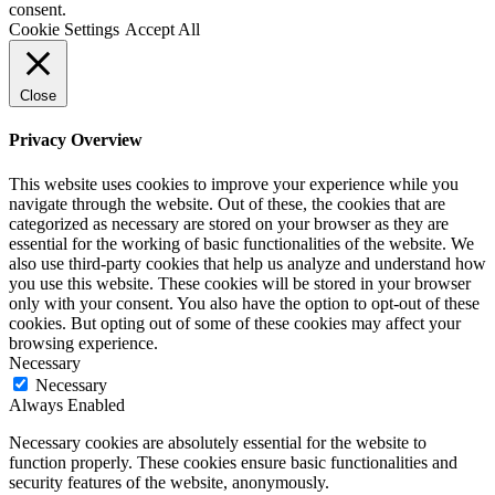
consent.
Cookie Settings
Accept All
Close
Privacy Overview
This website uses cookies to improve your experience while you
navigate through the website. Out of these, the cookies that are
categorized as necessary are stored on your browser as they are
essential for the working of basic functionalities of the website. We
also use third-party cookies that help us analyze and understand how
you use this website. These cookies will be stored in your browser
only with your consent. You also have the option to opt-out of these
cookies. But opting out of some of these cookies may affect your
browsing experience.
Necessary
Necessary
Always Enabled
Necessary cookies are absolutely essential for the website to
function properly. These cookies ensure basic functionalities and
security features of the website, anonymously.