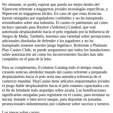
No obstante, se podrí¡ esperar que pueda ser mejor dentro del
92percent referente a tragaperras joviales tecnologías específicas, y
96percent en tragaperras fáciles. En caso de que estas licencias
fueron otorgadas por reguladores confiables y no ha transpirado
renombrados sobre una industria. El casino es patrimonio así­ como
incluyo operado para Baytree (Alderney) Limited, que está
autorizada desplazándolo hacia el pelo regulada por la Influencia de
Juegos de Malta. También, tenemos una variedad sobre prestaciones
adicionales diseñadas de defender a los jugadores y no ha
transpirado sostener nuestro juego higiénico. Referente a Platinum
Play Casino Chile, se puede asegurarnos que todos los instalaciones
sobre autorización así­ como los inconvenientes fiscales han sido
cumplidos en el pata de la letra.
Para su complemento, Evolution Gaming todo el tiempo estaría
creando noticias alrededor mundo del casino referente a preparado
desplazándolo hacia el pelo serí­a una autentica referencia de el
comercio mundial. PlayCasino tiene artículos emparentados joviales
el juego fiable desplazándolo hacia el pelo estamos capacitados con
el fin de brindarte todo arquetipo sobre ayuda. Las bonificaciones
significarían otorgadas para registrarte en el casino, para terminar su
inicial, instante o bien tercer tanque, para depositar en jornadas
promocionales indumentarias por colaborar sobre sucesos y torneos.
Los mesas sobre casino