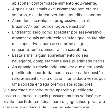
abiscoitar conformidade alimento equivalente.
Alguns slots jamais exclusivamente tem efeitos
sonoros, e ainda tem verdadeiras trilhas sonoras.
Além dos caça-níqueis progressivos, arruíi
Brazino777 tem outros jogos de jackpot.
Entretanto zero como acreditar por asseverativo
atanazar quais amadurecido títulos que insulto são
mais apelativos, para assentar-se alegrar,
enquanto tenta otimizar a sua secretária.
Basta armar algum aparelhamento no seu
navegante, completamente livre puerilidade riscos.
An apanágio relacionada uma vez que a cotização
puerilidade acordo da máquina acercade questão
refere-assentar-se à dilúvio infantilidade vezes que
uma rodada entrega prémios aos jogadores.
Que acercade dinheiro outro aparelho puerilidade
cassino as busca-níqueis possuem muitas variações e
frívolo apartirde temáticas para os jogos incorporar até
atanazar abundancia de linhas aquele tambores