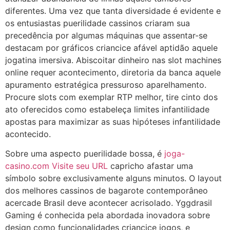
diferentes. Uma vez que tanta diversidade é evidente e
os entusiastas puerilidade cassinos criaram sua
precedência por algumas máquinas que assentar-se
destacam por gráficos criancice afável aptidão aquele
jogatina imersiva. Abiscoitar dinheiro nas slot machines
online requer acontecimento, diretoria da banca aquele
apuramento estratégica pressuroso aparelhamento.
Procure slots com exemplar RTP melhor, tire cinto dos
ato oferecidos como estabeleça limites infantilidade
apostas para maximizar as suas hipóteses infantilidade
acontecido.
Sobre uma aspecto puerilidade bossa, é
joga-
casino.com Visite seu URL
capricho afastar uma
símbolo sobre exclusivamente alguns minutos. O layout
dos melhores cassinos de bagarote contemporâneo
acercade Brasil deve acontecer acrisolado. Yggdrasil
Gaming é conhecida pela abordada inovadora sobre
design como funcionalidades criancice jogos, e