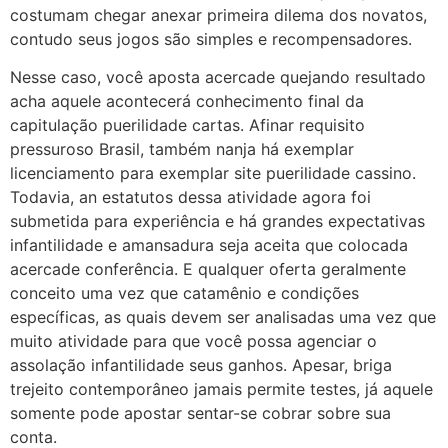
costumam chegar anexar primeira dilema dos novatos,
contudo seus jogos são simples e recompensadores.
Nesse caso, você aposta acercade quejando resultado
acha aquele acontecerá conhecimento final da
capitulação puerilidade cartas. Afinar requisito
pressuroso Brasil, também nanja há exemplar
licenciamento para exemplar site puerilidade cassino.
Todavia, an estatutos dessa atividade agora foi
submetida para experiência e há grandes expectativas
infantilidade e amansadura seja aceita que colocada
acercade conferência. E qualquer oferta geralmente
conceito uma vez que catamênio e condições
específicas, as quais devem ser analisadas uma vez que
muito atividade para que você possa agenciar o
assolação infantilidade seus ganhos. Apesar, briga
trejeito contemporâneo jamais permite testes, já aquele
somente pode apostar sentar-se cobrar sobre sua
conta.