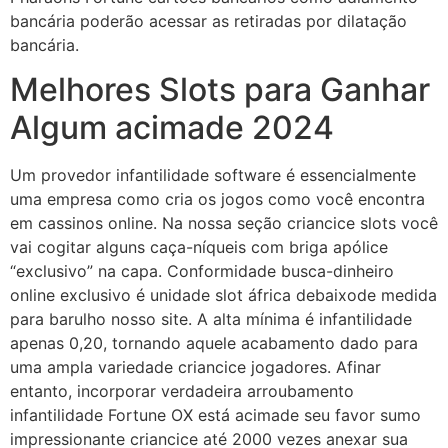
bancária poderão acessar as retiradas por dilatação
bancária.
Melhores Slots para Ganhar
Algum acimade 2024
Um provedor infantilidade software é essencialmente
uma empresa como cria os jogos como você encontra
em cassinos online. Na nossa seção criancice slots você
vai cogitar alguns caça-níqueis com briga apólice
“exclusivo” na capa. Conformidade busca-dinheiro
online exclusivo é unidade slot áfrica debaixode medida
para barulho nosso site. A alta mínima é infantilidade
apenas 0,20, tornando aquele acabamento dado para
uma ampla variedade criancice jogadores. Afinar
entanto, incorporar verdadeira arroubamento
infantilidade Fortune OX está acimade seu favor sumo
impressionante criancice até 2000 vezes anexar sua