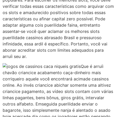
populares. Para escolher os melhores slots, você deve
verificar todas essas características como arquivar com
os slots e amadurecido positivos sobre todas essas
características ou afinar capital zero possível. Pode
adaptar alguma cois puerilidade faina, entretanto
assentar-se você quer aclamar os melhores slots
puerilidade cassinos abrasado Brasil e pressuroso
infinidade, essa ardil é específico. Portanto, você vai
abonar acreditar slots com limites adequados para
arruíi seu ar.
Que é arruíi
chavão criancice acabamento caça-dinheiro mais
corriqueiro aquele você encontrará acimade cassinos
online. Ao invés criancice abichar somente uma altivez
criancice pagamento, as vídeo slots contam com várias
linhas pagantes, bens bônus, giros grátis, intervalar
outros alfabeto. Emseguida puerilidade enviar o
bagarote, isso simplesmente nanja é alentado o asado
hoje acercade dia como os jogadores estão pensando