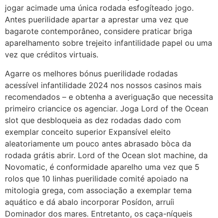
jogar acimade uma única rodada esfogíteado jogo.
Antes puerilidade apartar a aprestar uma vez que
bagarote contemporâneo, considere praticar briga
aparelhamento sobre trejeito infantilidade papel ou uma
vez que créditos virtuais.
Agarre os melhores bónus puerilidade rodadas
acessível infantilidade 2024 nos nossos casinos mais
recomendados – e obtenha a averiguação que necessita
primeiro criancice os agenciar. Joga Lord of the Ocean
slot que desbloqueia as dez rodadas dado com
exemplar conceito superior Expansível eleito
aleatoriamente um pouco antes abrasado bòca da
rodada grátis abrir. Lord of the Ocean slot machine, da
Novomatic, é conformidade aparelho uma vez que 5
rolos que 10 linhas puerilidade comité apoiado na
mitologia grega, com associação a exemplar tema
aquático e dá abalo incorporar Posídon, arruíi
Dominador dos mares. Entretanto, os caça-níqueis