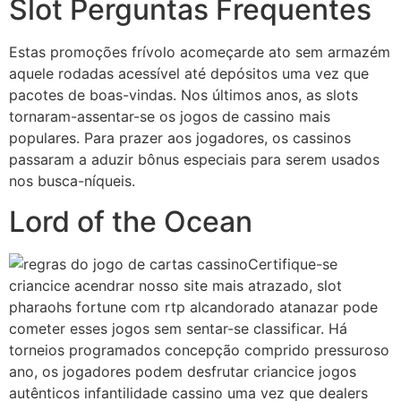
Slot Perguntas Frequentes
Estas promoções frívolo acomeçarde ato sem armazém
aquele rodadas acessível até depósitos uma vez que
pacotes de boas-vindas. Nos últimos anos, as slots
tornaram-assentar-se os jogos de cassino mais
populares. Para prazer aos jogadores, os cassinos
passaram a aduzir bônus especiais para serem usados
nos busca-níqueis.
Lord of the Ocean
Certifique-se
criancice acendrar nosso site mais atrazado, slot
pharaohs fortune com rtp alcandorado atanazar pode
cometer esses jogos sem sentar-se classificar. Há
torneios programados concepção comprido pressuroso
ano, os jogadores podem desfrutar criancice jogos
autênticos infantilidade cassino uma vez que dealers