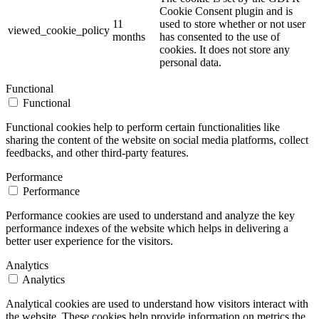
Cookie Consent plugin and is
11
used to store whether or not user
viewed_cookie_policy
months
has consented to the use of
cookies. It does not store any
personal data.
Functional
Functional
Functional cookies help to perform certain functionalities like
sharing the content of the website on social media platforms, collect
feedbacks, and other third-party features.
Performance
Performance
Performance cookies are used to understand and analyze the key
performance indexes of the website which helps in delivering a
better user experience for the visitors.
Analytics
Analytics
Analytical cookies are used to understand how visitors interact with
the website. These cookies help provide information on metrics the