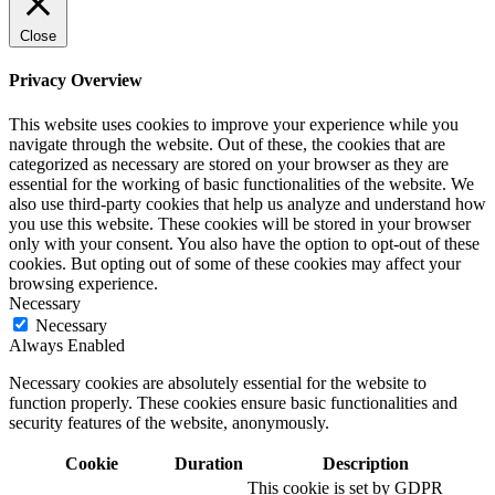
Close
Privacy Overview
This website uses cookies to improve your experience while you
navigate through the website. Out of these, the cookies that are
categorized as necessary are stored on your browser as they are
essential for the working of basic functionalities of the website. We
also use third-party cookies that help us analyze and understand how
you use this website. These cookies will be stored in your browser
only with your consent. You also have the option to opt-out of these
cookies. But opting out of some of these cookies may affect your
browsing experience.
Necessary
Necessary
Always Enabled
Necessary cookies are absolutely essential for the website to
function properly. These cookies ensure basic functionalities and
security features of the website, anonymously.
Cookie
Duration
Description
This cookie is set by GDPR