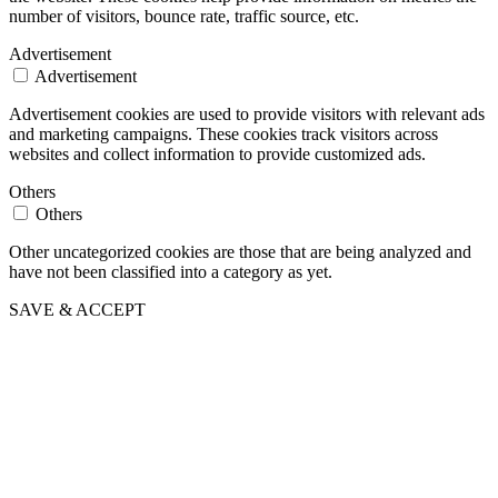
number of visitors, bounce rate, traffic source, etc.
Advertisement
Advertisement
Advertisement cookies are used to provide visitors with relevant ads
and marketing campaigns. These cookies track visitors across
websites and collect information to provide customized ads.
Others
Others
Other uncategorized cookies are those that are being analyzed and
have not been classified into a category as yet.
SAVE & ACCEPT