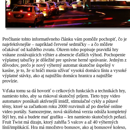
Prečítanie tohto informatívneho článku vám pomôže pochopiť, čo je
najefektívnejšie – napríklad červené sedmičky – a čo môžete
očakávať od každého zvratu. Okrem toho popisuje pravidlá hry
vrátane zostávajúcich výhier a absencie ďalších výhod. Pochopenie
výplatnej tabuľky je dôležité pre správne herné správanie. Jedným z
dôvodov, prečo je nový výherný automat skutočne úspešný v
kasíne, je to, že si hráči musia užívať vysokú domácu líniu a vysoké
výplatné stávky, ako aj najnižšiu domácu hranicu a najnižšie
provízie.
Vďaka tomu sa dá hovoriť o celkových funkciách a technikách hry,
namiesto toho, aby sa riskoval skutočný príjem. Tieto typy video
automatov ponúkali aktívnejší imidž, stimulačné cykly a pútavé
témy, ktoré sa začiatkom roku 2000 rozvinuli až po dnešné online
video portály. Samozrejme, nová skúšobná verzia odráža kompletný
štýl hry, má a budete mať grafiku – len namiesto skutočných peňazí.
Fruit Twist má dizajn, ktorý zahŕňa 5 valcov a až 40 výherných
línií/implikácií. Hra má množstvo bonusov, ako aj bonusové koleso,