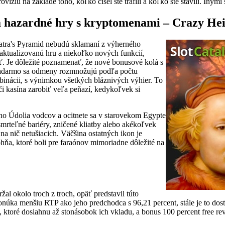
ziu na základe toho, koľko čísel ste trafili a koľko ste stavili. Inými s
 hazardné hry s kryptomenami – Crazy Heis
tra's Pyramid nebudú sklamaní z výherného
aktualizovanú hru a niekoľko nových funkcií,
iť. Je dôležité poznamenať, že nové bonusové kolá s
zadarmo sa odmeny rozmnožujú podľa počtu
binácii, s výnimkou všetkých bláznivých výhier. To
 kasína zarobiť veľa peňazí, kedykoľvek si
ho Údolia vodcov a ocitnete sa v starovekom Egypte
smrteľné bariéry, zničené kliatby alebo akékoľvek
na nič netušiacich. Väčšina ostatných ikon je
ňa, ktoré boli pre faraónov mimoriadne dôležité na
žal okolo troch z troch, opäť predstavil túto
núka menšiu RTP ako jeho predchodca s 96,21 percent, stále je to dos
 ktoré dosiahnu až stonásobok ich vkladu, a bonus 100 percent free re