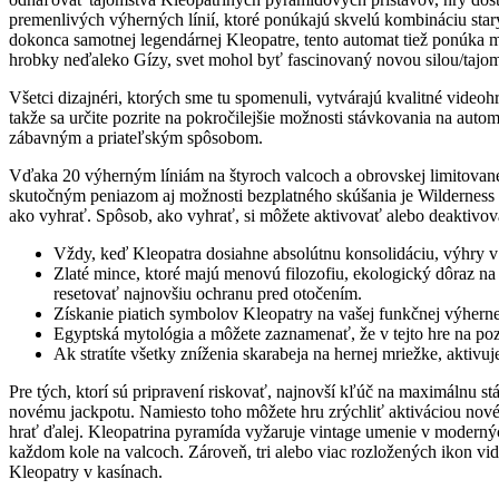
premenlivých výherných línií, ktoré ponúkajú skvelú kombináciu star
dokonca samotnej legendárnej Kleopatre, tento automat tiež ponúka m
hrobky neďaleko Gízy, svet mohol byť fascinovaný novou silou/tajo
Všetci dizajnéri, ktorých sme tu spomenuli, vytvárajú kvalitné vide
takže sa určite pozrite na pokročilejšie možnosti stávkovania na au
zábavným a priateľským spôsobom.
Vďaka 20 výherným líniám na štyroch valcoch a obrovskej limitovanej
skutočným peniazom aj možnosti bezplatného skúšania je Wilderness 
ako vyhrať. Spôsob, ako vyhrať, si môžete aktivovať alebo deaktivov
Vždy, keď Kleopatra dosiahne absolútnu konsolidáciu, výhry v
Zlaté mince, ktoré majú menovú filozofiu, ekologický dôraz n
resetovať najnovšiu ochranu pred otočením.
Získanie piatich symbolov Kleopatry na vašej funkčnej výherne
Egyptská mytológia a môžete zaznamenať, že v tejto hre na poz
Ak stratíte všetky zníženia skarabeja na hernej mriežke, aktivuj
Pre tých, ktorí sú pripravení riskovať, najnovší kľúč na maximálnu s
novému jackpotu. Namiesto toho môžete hru zrýchliť aktiváciou novéh
hrať ďalej. Kleopatrina pyramída vyžaruje vintage umenie v modernýc
každom kole na valcoch. Zároveň, tri alebo viac rozložených ikon vid
Kleopatry v kasínach.