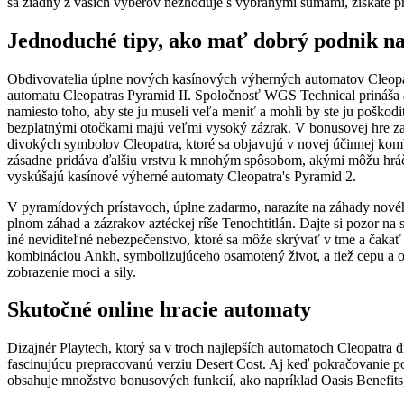
sa žiadny z vašich výberov nezhoduje s vybranými sumami, získate proví
Jednoduché tipy, ako mať dobrý podnik na
Obdivovatelia úplne nových kasínových výherných automatov Cleopa
automatu Cleopatras Pyramid II. Spoločnosť WGS Technical prináša 
namiesto toho, aby ste ju museli veľa meniť a mohli by ste ju poškod
bezplatnými otočkami majú veľmi vysoký zázrak. V bonusovej hre 
divokých symbolov Cleopatra, ktoré sa objavujú v novej účinnej kom
zásadne pridáva ďalšiu vrstvu k mnohým spôsobom, akými môžu hráči
vyskúšajú kasínové výherné automaty Cleopatra's Pyramid 2.
V pyramídových prístavoch, úplne zadarmo, narazíte na záhady nové
plnom záhad a zázrakov aztéckej ríše Tenochtitlán. Dajte si pozor na 
iné neviditeľné nebezpečenstvo, ktoré sa môže skrývať v tme a čakať 
kombináciou Ankh, symbolizujúceho osamotený život, a tiež cepu a oh
zobrazenie moci a sily.
Skutočné online hracie automaty
Dizajnér Playtech, ktorý sa v troch najlepších automatoch Cleopatra dr
fascinujúcu prepracovanú verziu Desert Cost. Aj keď pokračovanie po
obsahuje množstvo bonusových funkcií, ako napríklad Oasis Benefits,