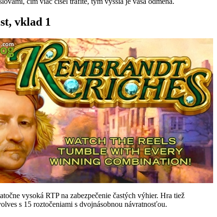
lovami, čím viac čísel trafíte, tým vyššia je vaša odmena.
t, vklad 1
tatočne vysoká RTP na zabezpečenie častých výhier. Hra tiež
volves s 15 roztočeniami s dvojnásobnou návratnosťou.