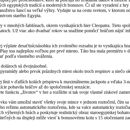
ých egyptských tradícií a moderných bonusov. Či už ste vyradení z hr
nožstvo šancí na veľké výhry. Vydajte sa na cestu svetom, v ktorom od
mstvom starého Egypta.
ohry v mnohých šablónach, okrem vynikajúcich hier Cleopatra. Tieto sp
tomatoch. Už viac ako dvadsať rokov sa snažíme pomôcť hráčom nájsť in
 výplate desaťtisícnásobku ich zvoleného rozsahu je to vynikajúca hra
Play tou najlepšou voľbou pre prvé miesto. Táto hra mala premiéru v 
ať podľa vlastného uváženia.
 dolároch sú dvojnásobné.
a pyramídy alebo prvok prázdnych miest okolo troch respinov a niečo o
j línii v ďalších kolách prispieva k maximálnemu jackpotu a vďaka 3-n
ície pobavila hráčov až do spoločenskej senzácie.
ete funkciu „životov“ v hre a rozšírite si tak svoje vlastné ziskové zame
távku vám umožní staviť všetky svoje mince v jednom roztočení, čím sa z
o režimu automatického roztočenia, kde sa valce automaticky roztočia a
h výherných hrách a poskytuje realistický obraz staroegyptskej bohat
iteľných na displeji môže viesť k bonusovému kolu s 15 otočeniami zad