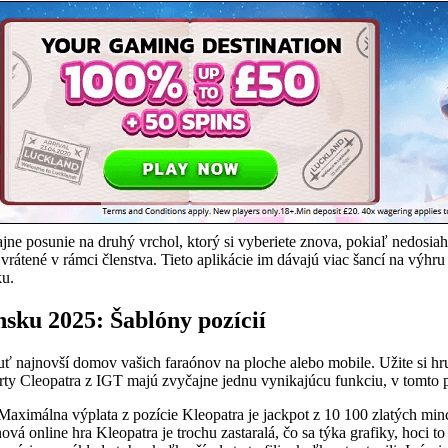
ne posunie na druhý vrchol, ktorý si vyberiete znova, pokiaľ nedosia
 vrátené v rámci členstva. Tieto aplikácie im dávajú viac šancí na výhru
ku.
nsku 2025: Šablóny pozícií
 najnovší domov vašich faraónov na ploche alebo mobile. Užite si hru
orty Cleopatra z IGT majú zvyčajne jednu vynikajúcu funkciu, v tomto p
 Maximálna výplata z pozície Kleopatra je jackpot z 10 100 zlatých min
ová online hra Kleopatra je trochu zastaralá, čo sa týka grafiky, hoci