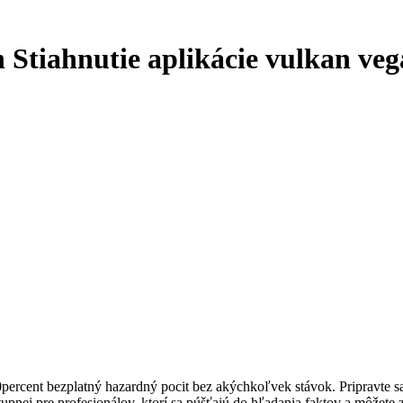
 Stiahnutie aplikácie vulkan ve
percent bezplatný hazardný pocit bez akýchkoľvek stávok. Pripravte sa
pnej pre profesionálov, ktorí sa púšťajú do hľadania faktov a môžete 