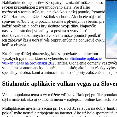
Nahliadnite do tajomstiev Kleopatry – zmiznúť môžete iba so
svojou prezentáciou z pyramídového zlata. Pre ďalšie
možnosti v tomto štýle, tu je niekoľko z našej ponuky Pyramid
Gifts Harbors a udržte si zážitok v chode. Ak chcete nájsť tú
správnu voľbu v tejto pozícii, začnite s plynulým výberom pre
každé otočenie a počas hry sledujte svoje dlhy. Najnovšie
nastavenie strednej volatility sa postará o vytrvalosť –
dodržiavanie rozumných stávok vám môže pomôcť predĺžiť
ich zábavný čas a udržať vás pripravených na bonusové cykly,
keď sa objavia.
Ktoré tony ďalšej obrazovky, kde sa potýkate s pol tuctom
vysokých pyramíd, ktoré si vyberiete, sa
Stiahnutie aplikácie
vulkan vegas na Slovensku 2025
znížia. Odhalenie odmeny vás zvyčaj
stane, hra sa automaticky ukončí, ale nie skôr, ako budú všetky výhry
špeciálnymi obrázkami a animáciami, ako sú porty založené na majet
Stiahnutie aplikácie vulkan vegas na Slove
Veľmi populárna téma a vy môžete vďaka veľkolepej grafike ponúknuť
štýl a materiál, ako aj skutočnú menu v najlepších online kasínach. P
Multiplikačné myslenie začína pri 1x a od 3x sa zvýši na dobrý limit.
pokiaľ máte neustále pripojenie na internet. Ako už bolo spomenuté, n