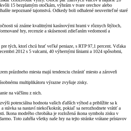
y kvôli 15 bezplatným otočkám, výhrám v tvare orechov alebo
halíte nepoznané tajomstvá. Odkedy boli odhalené neuveriteľné staré
oločnosti sú známe kvalitnými kasínovými hrami v rôznych štýloch,
formované hry, recenzie a skúsenosti zdieľaním vedomostí a
 pre tých, ktorí chcú hrať veľké peniaze, s RTP 97,1 percent. Vďaka
decembri 2012 s 5 valcami, 40 výhernými líniami a 1024 spôsobmi,
krem prázdneho miesta majú tendenciu chrániť miesto a zároveň
ásobnému multiplikátoru výrazne zvyšuje zisky.
ranie na väčšinu z nich.
výši potenciálna hodnota vašich ďalších výhod a priblížite sa k
 stávka sa nastaví niekoľkokrát, pokiaľ sa nerozhodnete vrátiť a
osti. Ikona modrého chrobáka je rozložená ikona symbolu zisku v
armo. Toto zahŕňa všetky naše hry na tejto stránke vrátane prístavov