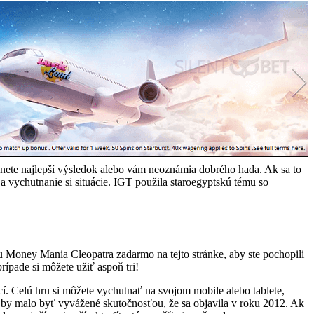
hnete najlepší výsledok alebo vám neoznámia dobrého hada. Ak sa to
 a vychutnanie si situácie. IGT použila staroegyptskú tému so
 Money Mania Cleopatra zadarmo na tejto stránke, aby ste pochopili
rípade si môžete užiť aspoň tri!
cí. Celú hru si môžete vychutnať na svojom mobile alebo tablete,
 to by malo byť vyvážené skutočnosťou, že sa objavila v roku 2012. Ak