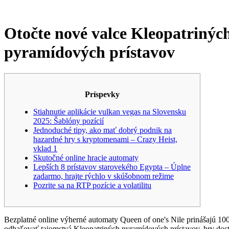
Otočte nové valce Kleopatriných
pyramídových prístavov
Príspevky
Stiahnutie aplikácie vulkan vegas na Slovensku
2025: Šablóny pozícií
Jednoduché tipy, ako mať dobrý podnik na
hazardné hry s kryptomenami – Crazy Heist,
vklad 1
Skutočné online hracie automaty
Lepších 8 prístavov starovekého Egypta – Úplne
zadarmo, hrajte rýchlo v skúšobnom režime
Pozrite sa na RTP pozície a volatilitu
Bezplatné online výherné automaty Queen of one's Nile prinášajú 100
odhaľovať tajomstvá Kleopatriných pyramídových prístavov, hry dostu