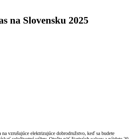
gas na Slovensku 2025
 na vzrušujúce elektrizujúce dobrodružstvo, keď sa budete
získať celoživotné výhry.
Otočte päť žiarivých valcov a nájdete 20