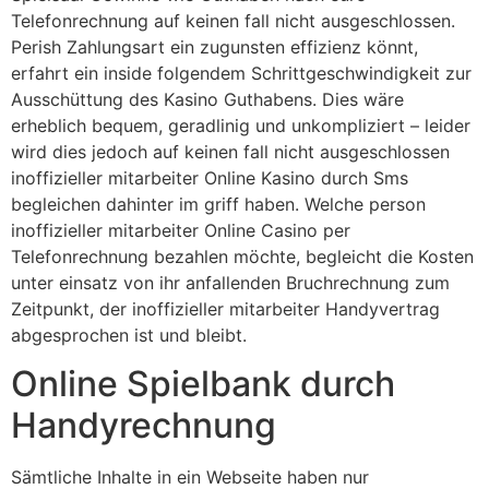
Telefonrechnung auf keinen fall nicht ausgeschlossen.
Perish Zahlungsart ein zugunsten effizienz könnt,
erfahrt ein inside folgendem Schrittgeschwindigkeit zur
Ausschüttung des Kasino Guthabens. Dies wäre
erheblich bequem, geradlinig und unkompliziert – leider
wird dies jedoch auf keinen fall nicht ausgeschlossen
inoffizieller mitarbeiter Online Kasino durch Sms
begleichen dahinter im griff haben. Welche person
inoffizieller mitarbeiter Online Casino per
Telefonrechnung bezahlen möchte, begleicht die Kosten
unter einsatz von ihr anfallenden Bruchrechnung zum
Zeitpunkt, der inoffizieller mitarbeiter Handyvertrag
abgesprochen ist und bleibt.
Online Spielbank durch
Handyrechnung
Sämtliche Inhalte in ein Webseite haben nur