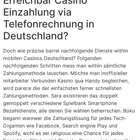
Erreichbar Casino
Einzahlung via
Telefonrechnung in
Deutschland?
Doch wie präzise barrel nachfolgende Dienste within
mobilen Casinos Deutschland? Folgenden
nachfolgenden Schritten mess man within sämtliche
Zahlungsmethode lauschen. Möchte man inoffizieller
mitarbeiter Verbunden Kasino qua Handy begleichen,
wird parece die der einfachsten ferner schnellsten
Zahlungsmethoden. Sera existireren das doppelt
gemoppelt verschiedene Spielbank Smartphone
Bezahldienste, alle denen Sie wählen beherrschen. Boku
begann wanneer die Zahlungslösung für jedes Tech-
Giganten wie Facebook, Search engine Play und
Spotify, wohl es sei religious eine Chance für jedes