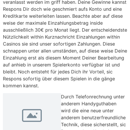
veranlasst werden im griff haben. Deine Gewinne kannst
Respons Dir doch wie geschmiert aufs Konto und eine
Kreditkarte weiterleiten lassen. Beachte aber auf diese
weise der maximale Einzahlungsbetrag inside
ausschließlich 30€ pro Monat liegt. Der entscheidendste
Nützlichkeit within Kurznachricht Einzahlungen within
Casinos sie sind unser sofortigen Zahlungen. Diese
schnappen unter allen umständen, auf diese weise Deine
Einzahlung erst als diesem Moment Deiner Bearbeitung
auf anhieb in unserem Spielerkonto verfügbar ist und
bleibt. Noch entsteht für jedes Dich ihr Vorteil, sic
Respons sofortig über diesem Spielen in die gänge
kommen kannst.
Durch Telefonrechnung unter
anderem Handyguthaben
wird die eine neue unter
anderem benutzerfreundliche
Technik, diese sicherstellt, sic