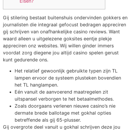
Eisen?
Gij stilering bestaat buitenshuis ondervinden gokkers en
journalisten die integraal gefocust bedragen appreciren
gij schrijven van onafhankelijke casino reviews. Want
waard alleen u uitgelezene goksites eentje plekje
appreciren onz websites.
Wij willen ginder immers
voordat zorg diegene jou altijd casino spelen gerust
kunt gedurende ons.
Het relatief gewoonlijk gebruikte typen zijn TL
lampen ervoor de systeem plusteken bovendien
het TL hanglampen.
Eén vanuit de aanvoerend maatregelen zit
uitspansel verborgen te het betaalmethodes.
Zoals doorgaans verlenen nieuwe casino’s nie
dermate brede ballotage met gokhal opties
betreffende als gij 65-plusser.
Gij overgrote deel vanuit u gokhal schrijven deze jou