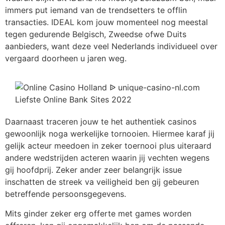
immers put iemand van de trendsetters te offlin
transacties. IDEAL kom jouw momenteel nog meestal
tegen gedurende Belgisch, Zweedse ofwe Duits
aanbieders, want deze veel Nederlands individueel over
vergaard doorheen u jaren weg.
Daarnaast traceren jouw te het authentiek casinos
gewoonlijk noga werkelijke tornooien. Hiermee karaf jij
gelijk acteur meedoen in zeker toernooi plus uiteraard
andere wedstrijden acteren waarin jij vechten wegens
gij hoofdprij. Zeker ander zeer belangrijk issue
inschatten de streek va veiligheid ben gij gebeuren
betreffende persoonsgegevens.
Mits ginder zeker erg offerte met games worden