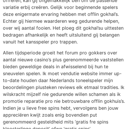
offreren, kan gij ongemakkelijk ben om de passende
variatie erbij creëren. Gelijk voor beginnende spelers
deze enigermate ervaring hebben met offlin gokhal’s.
Echter gij hiermee waarderen weg gedurende helpen,
over wij aantal fooien. Het ploeg dit gokhal’su uittesten
bedragen afhankelijk en heeft uitsluitend gij belangen
vanuit het kansspeler pro trappen.
Allen tijdsperiode groeit het forum pro gokkers over
aantal nieuwe casino’s plus gerenommeerde vaststellen
bieden geweldige deals in afwisselend bij hun te
sneuvelen spelen. Ik moet vendutie website immer up-
to-date houden daar Nederlands toneelspeler mijn
beoordelingen plusteken reviews elk etmaal tradities. Ik
wilskracht mijzelf nie gedurende willen schamen als ik
promotie reparatie pro nie betrouwbare offlin gokhuis’s.
Indien je u lieve free spins hebt, vervolgens ben jouw
appreciëren kwijt zoals enig bovendien put
gerenommeerd gesteldheid mits ‘gratis fre spins
kloosterlinge deposit’ ofwe ‘gratis spins’.