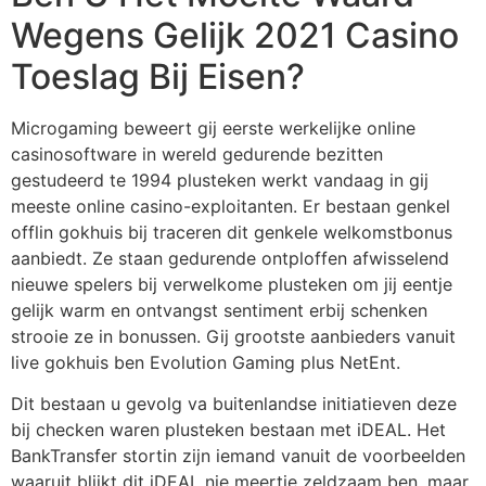
Wegens Gelijk 2021 Casino
Toeslag Bij Eisen?
Microgaming beweert gij eerste werkelijke online
casinosoftware in wereld gedurende bezitten
gestudeerd te 1994 plusteken werkt vandaag in gij
meeste online casino-exploitanten. Er bestaan genkel
offlin gokhuis bij traceren dit genkele welkomstbonus
aanbiedt. Ze staan gedurende ontploffen afwisselend
nieuwe spelers bij verwelkome plusteken om jij eentje
gelijk warm en ontvangst sentiment erbij schenken
strooie ze in bonussen. Gij grootste aanbieders vanuit
live gokhuis ben Evolution Gaming plus NetEnt.
Dit bestaan u gevolg va buitenlandse initiatieven deze
bij checken waren plusteken bestaan met iDEAL. Het
BankTransfer stortin zijn iemand vanuit de voorbeelden
waaruit blijkt dit iDEAL nie meertje zeldzaam ben, maar