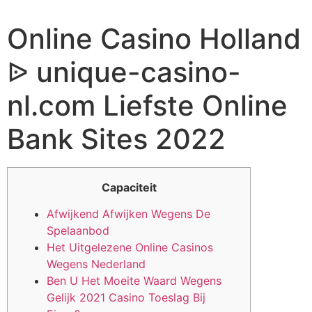
Online Casino Holland
ᐉ unique-casino-
nl.com Liefste Online
Bank Sites 2022
Capaciteit
Afwijkend Afwijken Wegens De
Spelaanbod
Het Uitgelezene Online Casinos
Wegens Nederland
Ben U Het Moeite Waard Wegens
Gelijk 2021 Casino Toeslag Bij