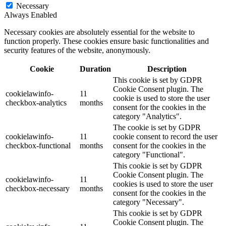
Necessary
Always Enabled
Necessary cookies are absolutely essential for the website to
function properly. These cookies ensure basic functionalities and
security features of the website, anonymously.
Cookie
Duration
Description
This cookie is set by GDPR
Cookie Consent plugin. The
cookielawinfo-
11
cookie is used to store the user
checkbox-analytics
months
consent for the cookies in the
category "Analytics".
The cookie is set by GDPR
cookielawinfo-
11
cookie consent to record the user
checkbox-functional
months
consent for the cookies in the
category "Functional".
This cookie is set by GDPR
Cookie Consent plugin. The
cookielawinfo-
11
cookies is used to store the user
checkbox-necessary
months
consent for the cookies in the
category "Necessary".
This cookie is set by GDPR
Cookie Consent plugin. The