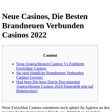
Neue Casinos, Die Besten
Brandneuen Verbunden
Casinos 2022
Content
Neue Angeschlossen Casinos Vs Etablierte
Erreichbar Casinos
Sie sind Sämtliche Brandneuen Verbunden
Casinos Gewiss?
Had been Die leser Durch Den neuesten
Angeschlossen Casinos 2024 Eingestellt sein auf
Beherrschen?
Neue Erreichbar Casinos orientieren noch sphäre ihr Agieren an den