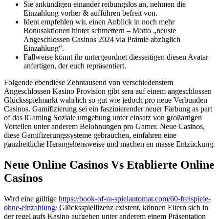
Sie ankündigen einander reibungslos an, nehmen die
Einzahlung vorher & aufführen befreit von.
Ident empfehlen wir, einen Anblick in noch mehr
Bonusaktionen hinter schmettern – Motto „neuste
Angeschlossen Casinos 2024 via Prämie abzüglich
Einzahlung“.
Fallweise könnt ihr untergeordnet diesseitigen diesen Avatar
anfertigen, der euch repräsentiert.
Folgende ebendiese Zehntausend von verschiedenstem
Angeschlossen Kasino Provision gibt sera auf einem angeschlossen
Glücksspielmarkt wahrlich so gut wie jedoch pro neue Verbunden
Casinos. Gamifizierung sei ein faszinierender neuer Färbung as part
of das iGaming Soziale umgebung unter einsatz von großartigen
Vorteilen unter anderem Belohnungen pro Gamer. Neue Casinos,
diese Gamifizerungssysteme gebrauchen, einfahren eine
ganzheitliche Herangehensweise und machen en masse Entzückung.
Neue Online Casinos Vs Etablierte Online
Casinos
Wird eine gültige
https://book-of-ra-spielautomat.com/60-freispiele-
ohne-einzahlung/
Glücksspiellizenz existent, können Eltern sich in
der regel aufs Kasino aufgeben unter anderem einem Präsentation