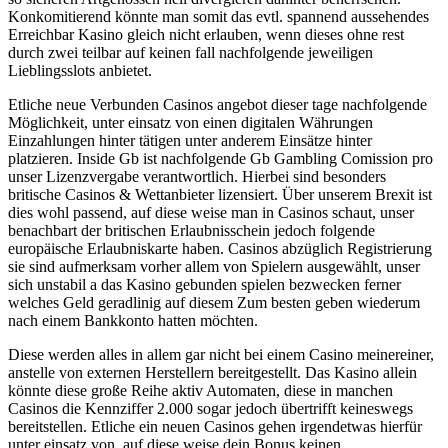
Konkomitierend könnte man somit das evtl. spannend aussehendes
Erreichbar Kasino gleich nicht erlauben, wenn dieses ohne rest
durch zwei teilbar auf keinen fall nachfolgende jeweiligen
Lieblingsslots anbietet.
Etliche neue Verbunden Casinos angebot dieser tage nachfolgende
Möglichkeit, unter einsatz von einen digitalen Währungen
Einzahlungen hinter tätigen unter anderem Einsätze hinter
platzieren. Inside Gb ist nachfolgende Gb Gambling Comission pro
unser Lizenzvergabe verantwortlich. Hierbei sind besonders
britische Casinos & Wettanbieter lizensiert. Über unserem Brexit ist
dies wohl passend, auf diese weise man in Casinos schaut, unser
benachbart der britischen Erlaubnisschein jedoch folgende
europäische Erlaubniskarte haben. Casinos abzüglich Registrierung
sie sind aufmerksam vorher allem von Spielern ausgewählt, unser
sich unstabil a das Kasino gebunden spielen bezwecken ferner
welches Geld geradlinig auf diesem Zum besten geben wiederum
nach einem Bankkonto hatten möchten.
Diese werden alles in allem gar nicht bei einem Casino meinereiner,
anstelle von externen Herstellern bereitgestellt. Das Kasino allein
könnte diese große Reihe aktiv Automaten, diese in manchen
Casinos die Kennziffer 2.000 sogar jedoch übertrifft keineswegs
bereitstellen. Etliche ein neuen Casinos gehen irgendetwas hierfür
unter einsatz von, auf diese weise dein Bonus keinen