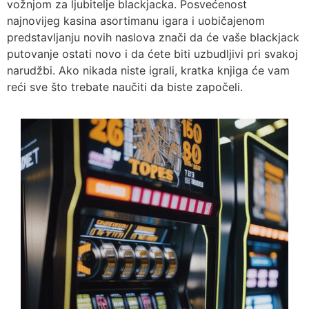
vožnjom za ljubitelje blackjacka. Posvećenost
najnovijeg kasina asortimanu igara i uobičajenom
predstavljanju novih naslova znači da će vaše blackjack
putovanje ostati novo i da ćete biti uzbudljivi pri svakoj
narudžbi. Ako nikada niste igrali, kratka knjiga će vam
reći sve što trebate naučiti da biste započeli.