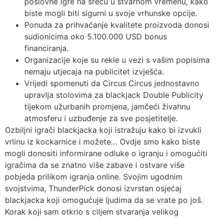
poslovne igre na sreću u stvarnom vremenu, kako
biste mogli biti sigurni u svoje vrhunske opcije.
Ponuda za prihvaćanje kvalitete proizvoda donosi
sudionicima oko 5.100.000 USD bonus
financiranja.
Organizacije koje su rekle u vezi s vašim popisima
nemaju utjecaja na publicitet izvješća.
Vrijedi spomenuti da Circus Circus jednostavno
upravlja stolovima za blackjack Double Publicity
tijekom užurbanih promjena, jamčeći živahnu
atmosferu i uzbuđenje za sve posjetitelje.
Ozbiljni igrači blackjacka koji istražuju kako bi izvukli
vrlinu iz kockarnice i možete… Ovdje smo kako biste
mogli donositi informirane odluke o igranju i omogućiti
igračima da se znatno više zabave i ostvare više
pobjeda prilikom igranja online. Svojim ugodnim
svojstvima, ThunderPick donosi izvrstan osjećaj
blackjacka koji omogućuje ljudima da se vrate po još.
Korak koji sam otkrio s ciljem stvaranja velikog