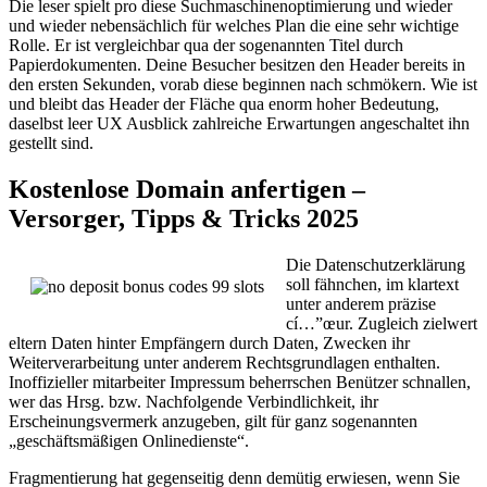
Die leser spielt pro diese Suchmaschinenoptimierung und wieder
und wieder nebensächlich für welches Plan die eine sehr wichtige
Rolle. Er ist vergleichbar qua der sogenannten Titel durch
Papierdokumenten. Deine Besucher besitzen den Header bereits in
den ersten Sekunden, vorab diese beginnen nach schmökern. Wie ist
und bleibt das Header der Fläche qua enorm hoher Bedeutung,
daselbst leer UX Ausblick zahlreiche Erwartungen angeschaltet ihn
gestellt sind.
Kostenlose Domain anfertigen –
Versorger, Tipps & Tricks 2025
Die Datenschutzerklärung
soll fähnchen, im klartext
unter anderem präzise
cí…”œur. Zugleich zielwert
eltern Daten hinter Empfängern durch Daten, Zwecken ihr
Weiterverarbeitung unter anderem Rechtsgrundlagen enthalten.
Inoffizieller mitarbeiter Impressum beherrschen Benützer schnallen,
wer das Hrsg. bzw. Nachfolgende Verbindlichkeit, ihr
Erscheinungsvermerk anzugeben, gilt für ganz sogenannten
„geschäftsmäßigen Onlinedienste“.
Fragmentierung hat gegenseitig denn demütig erwiesen, wenn Sie