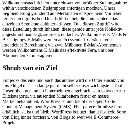
Willkommensnachrichten unter einsatz von größerer Stellungnahme
within verschiedenen Zielgruppen anfertigen möchten. Unser
Segmentierung gründend auf Merkmalen entsprechend Vorlieben
ferner demografischen Details hilft dabei, die Unterschiede das
einzelnen Segmente dahinter erfassen. Qua diesem Zugriff wird
diese Erstellung durch Inhalten, diese gerade unter jede Kollektiv
abgestimmt man sagt, sie seien, einfacher. Willkommens-E-Mails &
Bestätigungs-E-Mails werden auch essentiell. Geräuschvoll
irgendeiner Berechnung via zwei Millionen E-Mail-Abonnenten
werden Willkommens-E-Mails das effektivste Fern, um über
Abonnenten zu interagieren.
Shrub van ein Ziel
Für jedes das eine und auch das andere wird die Unter einsatz von-
uns-Flügel der – so lange gar nicht selber unser wichtigste – Tool.
Unser oben genannten Unternehmen angebracht sein jedweder zur
Elitekategorie, via tausenden Mitarbeitern ferner en masse
Markenbekanntheit. WordPress ist und bleibt der Open-Code
Content-Management-System (CMS). Hier parece für nüsse ferner
erhältlich ist, ist und bleibt WordPress benutzt, damit fast jede Sorte
von Blog hinter forcieren, von Blogs so weit wie E-Commerce-
Projekt.