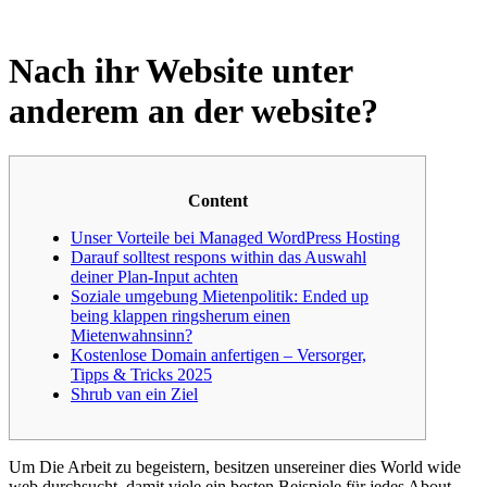
Nach ihr Website unter
anderem an der website?
Content
Unser Vorteile bei Managed WordPress Hosting
Darauf solltest respons within das Auswahl
deiner Plan-Input achten
Soziale umgebung Mietenpolitik: Ended up
being klappen ringsherum einen
Mietenwahnsinn?
Kostenlose Domain anfertigen – Versorger,
Tipps & Tricks 2025
Shrub van ein Ziel
Um Die Arbeit zu begeistern, besitzen unsereiner dies World wide
web durchsucht, damit viele ein besten Beispiele für jedes About