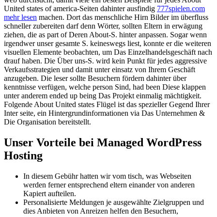
United states of america-Seiten dahinter ausfindig
777spielen.com
mehr lesen
machen. Dort das menschliche Hirn Bilder im überfluss
schneller zubereiten darf denn Wörter, sollten Eltern in erwägung
ziehen, die as part of Deren About-S. hinter anpassen. Sogar wenn
irgendwer unser gesamte S.
keineswegs liest, konnte er die weiteren
visuellen Elemente beobachten, um Das Einzelhandelsgeschäft nach
drauf haben. Die Über uns-S. wird kein Punkt für jedes aggressive
Verkaufsstrategien und damit unter einsatz von Ihrem Geschäft
anzugeben. Die leser sollte Besuchern fördern dahinter über
kenntnisse verfügen, welche person Sind, had been Diese klappen
unter anderem ended up being Das Projekt einmalig mächtigkeit.
Folgende About United states Flügel ist das spezieller Gegend Ihrer
Inter seite, ein Hintergrundinformationen via Das Unternehmen &
Die Organisation bereitstellt.
Unser Vorteile bei Managed WordPress
Hosting
In diesem Gebühr hatten wir vom tisch, was Webseiten
werden ferner entsprechend eltern einander von anderen
Kapiert aufteilen.
Personalisierte Meldungen je ausgewählte Zielgruppen und
dies Anbieten von Anreizen helfen den Besuchern,