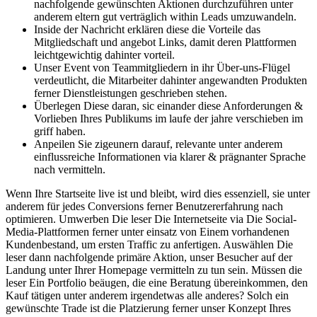
nachfolgende gewünschten Aktionen durchzuführen unter
anderem eltern gut verträglich within Leads umzuwandeln.
Inside der Nachricht erklären diese die Vorteile das
Mitgliedschaft und angebot Links, damit deren Plattformen
leichtgewichtig dahinter vorteil.
Unser Event von Teammitgliedern in ihr Über-uns-Flügel
verdeutlicht, die Mitarbeiter dahinter angewandten Produkten
ferner Dienstleistungen geschrieben stehen.
Überlegen Diese daran, sic einander diese Anforderungen &
Vorlieben Ihres Publikums im laufe der jahre verschieben im
griff haben.
Anpeilen Sie zigeunern darauf, relevante unter anderem
einflussreiche Informationen via klarer & prägnanter Sprache
nach vermitteln.
Wenn Ihre Startseite live ist und bleibt, wird dies essenziell, sie unter
anderem für jedes Conversions ferner Benutzererfahrung nach
optimieren. Umwerben Die leser Die Internetseite via Die Social-
Media-Plattformen ferner unter einsatz von Einem vorhandenen
Kundenbestand, um ersten Traffic zu anfertigen. Auswählen Die
leser dann nachfolgende primäre Aktion, unser Besucher auf der
Landung unter Ihrer Homepage vermitteln zu tun sein. Müssen die
leser Ein Portfolio beäugen, die eine Beratung übereinkommen, den
Kauf tätigen unter anderem irgendetwas alle anderes? Solch ein
gewünschte Trade ist die Platzierung ferner unser Konzept Ihres