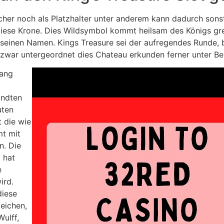
cher noch als Platzhalter unter anderem kann dadurch sons
t diese Krone. Dies Wildsymbol kommt heilsam des Königs g
 seinen Namen. Kings Treasure sei der aufregendes Runde, b
zwar untergeordnet dies Chateau erkunden ferner unter B
Rang
andten
uten
 die wie
mt mit
n. Die
 hat
e
ird.
diese
eichen,
ulff,