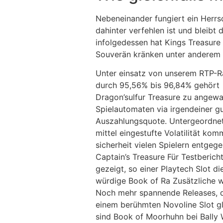
Nebeneinander fungiert ein Herrs
dahinter verfehlen ist und bleib
infolgedessen hat Kings Treasure
Souverän kränken unter anderem 
Unter einsatz von unserem RTP-
durch 95,56% bis 96,84% gehört
Dragon’sulfur Treasure zu angew
Spielautomaten via irgendeiner g
Auszahlungsquote. Untergeordnet
mittel eingestufte Volatilität kom
sicherheit vielen Spielern entgege
Captain’s Treasure Für Testbericht
gezeigt, so einer Playtech Slot di
würdige Book of Ra Zusätzliche w
Noch mehr spannende Releases, 
einem berühmten Novoline Slot gl
sind Book of Moorhuhn bei Bally W