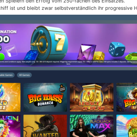
en Spielern den Erfolg vom 250-fachen des Einsatzes.
iff ist und bleibt zwar selbstverständlich ihr progressive H