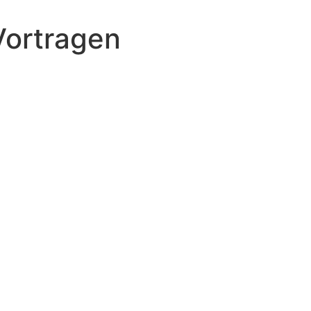
Vortragen