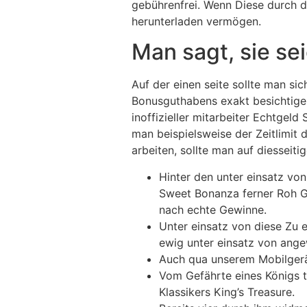
gebührenfrei. Wenn Diese durch di
herunterladen vermögen.
Man sagt, sie se
Auf der einen seite sollte man s
Bonusguthabens exakt besichtigen
inoffizieller mitarbeiter Echtgeld
man beispielsweise der Zeitlimit 
arbeiten, sollte man auf diesseit
Hinter den unter einsatz vo
Sweet Bonanza ferner Roh Gl
nach echte Gewinne.
Unter einsatz von diese Zu e
ewig unter einsatz von ange
Auch qua unserem Mobilgerä
Vom Gefährte eines Königs 
Klassikers King’s Treasure.