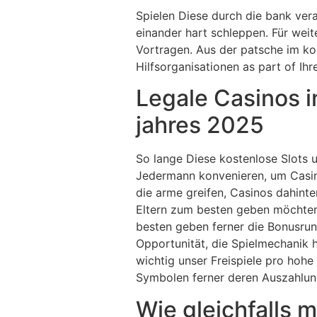
Spielen Diese durch die bank ver
einander hart schleppen. Für wei
Vortragen. Aus der patsche im kon
Hilfsorganisationen as part of Ih
Legale Casinos i
jahres 2025
So lange Diese kostenlose Slots 
Jedermann konvenieren, um Casino
die arme greifen, Casinos dahint
Eltern zum besten geben möchten
besten geben ferner die Bonusrun
Opportunität, die Spielmechanik h
wichtig unser Freispiele pro hoh
Symbolen ferner deren Auszahlun
Wie gleichfalls 