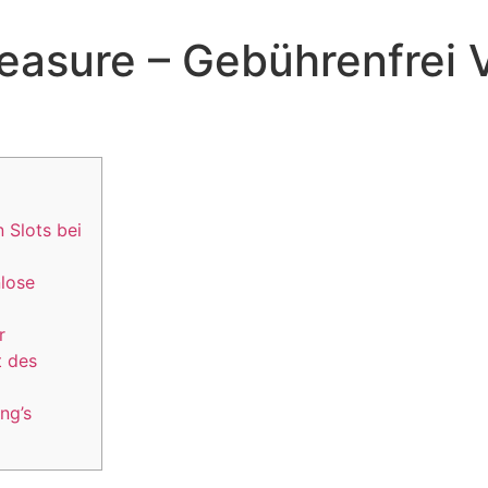
easure – Gebührenfrei 
 Slots bei
nlose
r
t des
ng’s