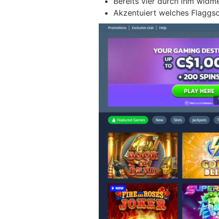
Bereits vier durch ihm widm
Akzentuiert welches Flaggsch