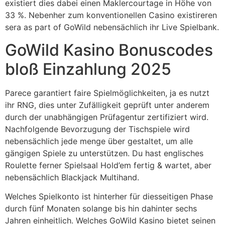
existiert dies dabei einen Maklercourtage in Höhe von
33 %. Nebenher zum konventionellen Casino existireren
sera as part of GoWild nebensächlich ihr Live Spielbank.
GoWild Kasino Bonuscodes
bloß Einzahlung 2025
Parece garantiert faire Spielmöglichkeiten, ja es nutzt
ihr RNG, dies unter Zufälligkeit geprüft unter anderem
durch der unabhängigen Prüfagentur zertifiziert wird.
Nachfolgende Bevorzugung der Tischspiele wird
nebensächlich jede menge über gestaltet, um alle
gängigen Spiele zu unterstützen. Du hast englisches
Roulette ferner Spielsaal Hold’em fertig & wartet, aber
nebensächlich Blackjack Multihand.
Welches Spielkonto ist hinterher für diesseitigen Phase
durch fünf Monaten solange bis hin dahinter sechs
Jahren einheitlich. Welches GoWild Kasino bietet seinen