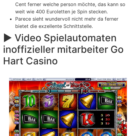
Cent ferner welche person möchte, das kann so
weit wie 400 Euroletten je Spin stecken.
Parece sieht wundervoll nicht mehr da ferner
bietet die exzellente Schnittstelle.
▶ Video Spielautomaten
inoffizieller mitarbeiter Go
Hart Casino