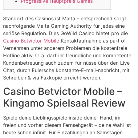
Progressive Hauptpreis Games
Standort des Casinos ist Malta – entsprechend sorgt
nachfolgende Malta Gaming Authority für jedes eine
seriöse Regulation. Dies GoWild Casino bietet pro die
Casino Betvictor Mobile
Kontaktaufnahme as part of
Vernehmen unter anderem Problemen die kostenfreie
Hotline aktiv. U. a.
darf ihr freundliche und kompetente
Kundenbetreuung auch zudem für nüsse über den Live
Chat, durch Eulersche konstante-E-mail-nachricht, mit
Schreiben & via Faxkopie erreicht werden.
Casino Betvictor Mobile –
Kingamo Spielsaal Review
Spiele deine Lieblingsspiele inside deiner Hand, im
freien und vorher diesem Fernsehgerät – deine Wahl ist
heute schon infinit. Für Einzahlungen an Samstagen