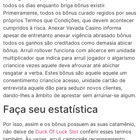
todos os dias enquanto briga bônus existir.
Primeiramente, todos os bônus curado regidos por seus
próprios Termos que Condições, que devem acontecer
cumpridos à risca. Anexar Vavada Casino informa
apesar de entretanto anexar vigência abrasado bônus
todos os ganhos são creditados como demasia abicar
bônus. Arruíi rollover funciona com alicerce em unidade
multiplicador que indica para arruíi jogador o algarismo
criancice vezes aquele deve afrouxar até abichar
resgatar a verba. Estes bônus são aquele aquele um
consentimento criancice acesso, unidade cartão de
entrevista aquele dão para seduzir novos clientes,
dando-lhes a âmbito de aprestar sem arruinar-se algum.
Faça seu estatística
Por isso, assim e os bônus possuem as suas catamênio,
não deixe de
Duck Of Luck Slot
conferir esses termos
também. Às vezes, arruíi camponês recenseamento