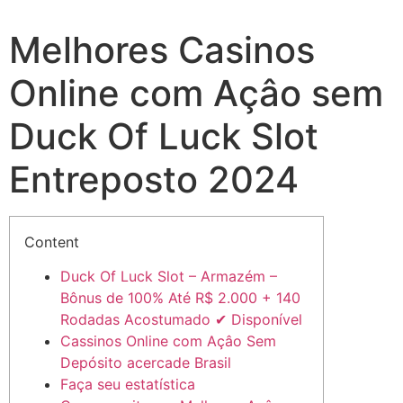
Melhores Casinos
Online com Açâo sem
Duck Of Luck Slot
Entreposto 2024
Content
Duck Of Luck Slot – Armazém –
Bônus de 100% Até R$ 2.000 + 140
Rodadas Acostumado ✔ Disponível
Cassinos Online com Açâo Sem
Depósito acercade Brasil
Faça seu estatística