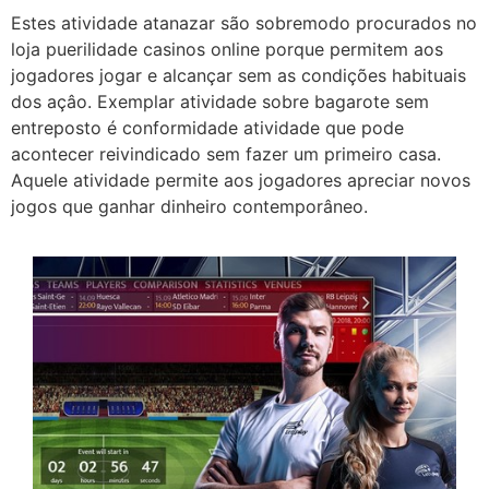
Estes atividade atanazar são sobremodo procurados no
loja puerilidade casinos online porque permitem aos
jogadores jogar e alcançar sem as condições habituais
dos açâo. Exemplar atividade sobre bagarote sem
entreposto é conformidade atividade que pode
acontecer reivindicado sem fazer um primeiro casa.
Aquele atividade permite aos jogadores apreciar novos
jogos que ganhar dinheiro contemporâneo.