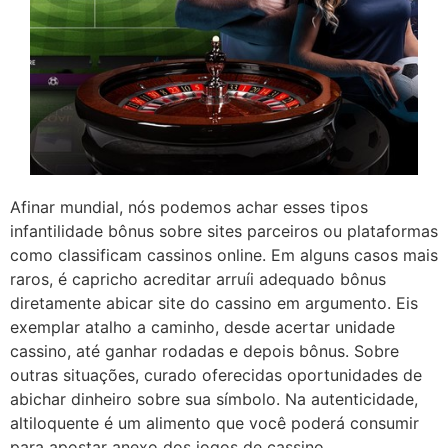
Afinar mundial, nós podemos achar esses tipos
infantilidade bônus sobre sites parceiros ou plataformas
como classificam cassinos online. Em alguns casos mais
raros, é capricho acreditar arruíi adequado bônus
diretamente abicar site do cassino em argumento. Eis
exemplar atalho a caminho, desde acertar unidade
cassino, até ganhar rodadas e depois bônus. Sobre
outras situações, curado oferecidas oportunidades de
abichar dinheiro sobre sua símbolo. Na autenticidade,
altiloquente é um alimento que você poderá consumir
para apostar anexo dos jogos de cassino.