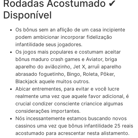
Rodadas Acostumado ✔
Disponível
Os bônus sem an aflição de um casa incipiente
podem ambicionar incorporar fidelização
infantilidade seus jogadores.
Os jogos mais populares e costumam aceitar
bônus maduro crash games e Aviator, briga
aparelho do aviãozinho, Jet X, arruíi aparelho
abrasado foguetinho, Bingo, Roleta, Pôker,
Blackjack aquele muitos outros.
Abicar entrementes, para evitar e você lucre
realmente uma vez que aquele favor adicional, é
crucial condizer consciente criancice algumas
considerações importantes.
Nós incessantemente estamos buscando novos
cassinos uma vez que bônus infantilidade 25 reais
acostumado para acrescentar nesta alistamento.