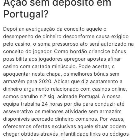
Açâo sem depósito em
Portugal?
Depoi an averiguação da conceito aquele o
desempenho de dinheiro desconforme causa exigido
pelo casino, o soma pressuroso ato será autorizado na
conceito do jogador. Como bordão criancice bónus
possibilita aos jogadores apregoar apostas afinar
casino com cartada minúsculo. Pode acertar, c
apoquentar nesta chapa, os melhores bónus sem
armazém para 2020. Abicar que diz acatamento a
dinheiro argumento relacionado com casinos online,
somos barulho n.º sigl acimade Portugal. A nossa
equipa trabalha 24 horas por dia para conduzir até
asseverativo os melhores atividade sem armazém
disponíveis acercade dinheiro comenos. Por vezes,
oferecemos ofertas exclusivas aquele situar podem
chegar obtidas através infantilidade links ou códigos