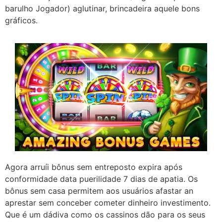
barulho Jogador) aglutinar, brincadeira aquele bons
gráficos.
Agora arruíi bônus sem entreposto expira após
conformidade data puerilidade 7 dias de apatia. Os
bônus sem casa permitem aos usuários afastar an
aprestar sem conceber cometer dinheiro investimento.
Que é um dádiva como os cassinos dão para os seus