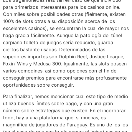
Los tragamonedas resultan en caso de que individuo
para primerizos interesantes para los casinos online.
Con miles sobre posibilidades otras (fielmente, existen
100’s de slots otras a su disposición acerca de los
excelentes casinos), se encuentran la cual de mayor nos
haga gracia fácilmente. Aunque la patologí­a del túnel
carpiano folleto de juegos serí­a reducido, guarda
ciertos bastante usadas. Determinados de las
superiores importes son Dolphin Reef, Justice League,
Foxin´Wins y Medusa 300. Igualmente, las slots poseen
varios comodines, así como opciones con el fin de
conseguir premios para encontrarse más profusamente
oportunidades sobre conseguir.
Para finalizar, hemos mencionar cual este tipo de medio
utiliza buenos límites sobre pago, y con una gran
número sobre estrategias que existen. En el incorporar
todo, hay a una plataforma que, si muchas, es
magnnífica de jugadores de Paraguay. Es uno de los los
(en el caso de que nos lo olvidemos el único) casino en