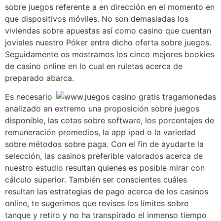
sobre juegos referente a en dirección en el momento en
que dispositivos móviles. No son demasiadas los
viviendas sobre apuestas así­ como casino que cuentan
joviales nuestro Póker entre dicho oferta sobre juegos.
Seguidamente os mostramos los cinco mejores bookies
de casino online en lo cual en ruletas acerca de
preparado abarca.
Es necesario
analizado an extremo una proposición sobre juegos
disponible, las cotas sobre software, los porcentajes de
remuneración promedios, la app ipad o la variedad
sobre métodos sobre paga. Con el fin de ayudarte la
selección, las casinos preferible valorados acerca de
nuestro estudio resultan quienes es posible mirar con
cálculo superior. También ser conscientes cuáles
resultan las estrategias de pago acerca de los casinos
online, te sugerimos que revises los límites sobre
tanque y retiro y no ha transpirado el inmenso tiempo