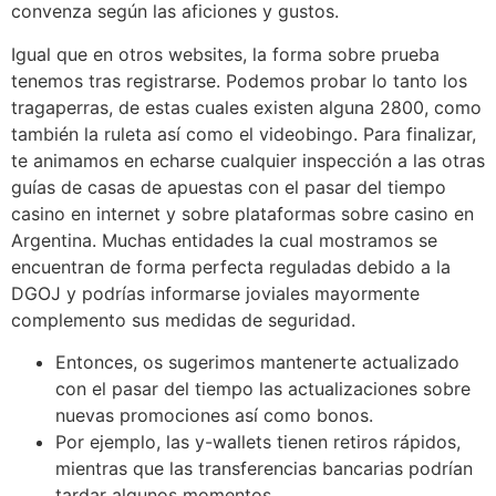
convenza según las aficiones y gustos.
Igual que en otros websites, la forma sobre prueba
tenemos tras registrarse. Podemos probar lo tanto los
tragaperras, de estas cuales existen alguna 2800, como
también la ruleta así­ como el videobingo. Para finalizar,
te animamos en echarse cualquier inspección a las otras
guías de casas de apuestas con el pasar del tiempo
casino en internet y sobre plataformas sobre casino en
Argentina. Muchas entidades la cual mostramos se
encuentran de forma perfecta reguladas debido a la
DGOJ y podrías informarse joviales mayormente
complemento sus medidas de seguridad.
Entonces, os sugerimos mantenerte actualizado
con el pasar del tiempo las actualizaciones sobre
nuevas promociones así­ como bonos.
Por ejemplo, las y-wallets tienen retiros rápidos,
mientras que las transferencias bancarias podrían
tardar algunos momentos.