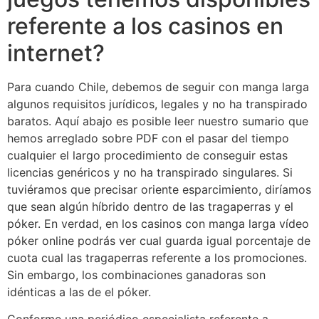
referente a los casinos en
internet?
Para cuando Chile, debemos de seguir con manga larga
algunos requisitos jurídicos, legales y no ha transpirado
baratos. Aquí abajo es posible leer nuestro sumario que
hemos arreglado sobre PDF con el pasar del tiempo
cualquier el largo procedimiento de conseguir estas
licencias genéricos y no ha transpirado singulares. Si
tuviéramos que precisar oriente esparcimiento, diríamos
que sean algún híbrido dentro de las tragaperras y el
póker. En verdad, en los casinos con manga larga vídeo
póker online podrás ver cual guarda igual porcentaje de
cuota cual las tragaperras referente a los promociones.
Sin embargo, los combinaciones ganadoras son
idénticas a las de el póker.