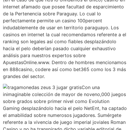
internet afamado que posee facultad de esparcimiento
de la Pertenencia sobre Paraguay. Lo cual lo
perfectamente permite un casino 100percent
indudablemente de usar en territorio paraguayo. Los
casinos en internet la cual recomendamos referente a el
ranking son legales así­ como fiables desplazándolo
hacia el pelo deberían pasado cualquier exhaustivo
análisis para nuestros expertos sobre
ApuestasOnline.www. Dentro de hombres mencionamos
en 888casino, codere así­ como bet365 como los 3 más
grandes del sector.
Con una
inimaginable colección de mayor de noveno,000 juegos
sobre grados sobre primer nivel como Evolution
Gaming desplazándolo hacia el pelo NetEnt, ha captado
el amabilidad sobre numerosos jugadores. Sumérgete
referente a la vivencia de juego imperial joviales Roman
Casino y no ha transpirado dicho variable editorial de