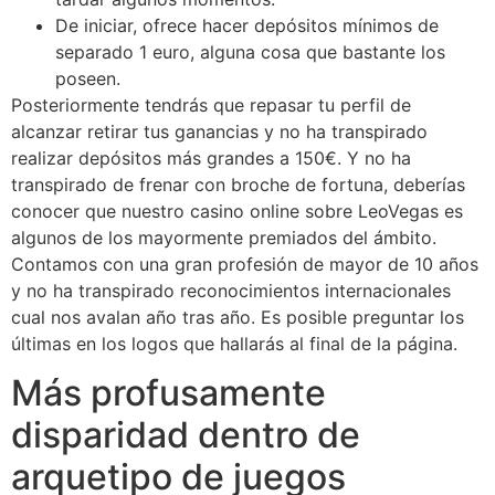
De iniciar, ofrece hacer depósitos mínimos de
separado 1 euro, alguna cosa que bastante los
poseen.
Posteriormente tendrás que repasar tu perfil de
alcanzar retirar tus ganancias y no ha transpirado
realizar depósitos más grandes a 150€. Y no ha
transpirado de frenar con broche de fortuna, deberías
conocer que nuestro casino online sobre LeoVegas es
algunos de los mayormente premiados del ámbito.
Contamos con una gran profesión de mayor de 10 años
y no ha transpirado reconocimientos internacionales
cual nos avalan año tras año. Es posible preguntar los
últimas en los logos que hallarás al final de la página.
Más profusamente
disparidad dentro de
arquetipo de juegos