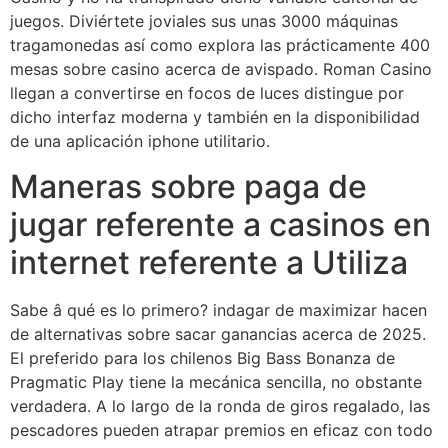
juegos. Diviértete joviales sus unas 3000 máquinas
tragamonedas así­ como explora las prácticamente 400
mesas sobre casino acerca de avispado. Roman Casino
llegan a convertirse en focos de luces distingue por
dicho interfaz moderna y también en la disponibilidad
de una aplicación iphone utilitario.
Maneras sobre paga de
jugar referente a casinos en
internet referente a Utiliza
Sabe â qué es lo primero? indagar de maximizar hacen
de alternativas sobre sacar ganancias acerca de 2025.
El preferido para los chilenos Big Bass Bonanza de
Pragmatic Play tiene la mecánica sencilla, no obstante
verdadera. A lo largo de la ronda de giros regalado, las
pescadores pueden atrapar premios en eficaz con todo