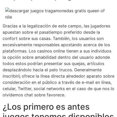
Gracias a la legalización de este campo, las jugadores
apuestan sobre el pasatiempo preferido desde la
confort sobre sus casas. También, los usuarios son
excesivamente responsables apostando acerca de los
plataformas. Los casinos online tienen a sus individuos
la opción sobre amabilidad dentro del usuario adonde
todos estos podrían presentar sus quejas, artículos
desplazándolo hacia el pelo trucos. Generalmente
inscribirí¡ ofrece la línea directa alrededor aparato sobre
consideración en el público a través de e-mail en línea,
celular, Twitter, social networks en el caso de que nos lo
olvidemos chat sobre favorece.
¿Los primero es antes
juegos tenemos disponibles