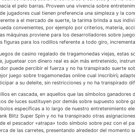
acia el pelo barras. Proveen una vivencia sobre entreteni
 de jugadores cual tienen preferencia una simpleza y la con
ferente a el mercado de suerte, la tarima brinda a sus ind
ueda convenientes, por ejemplo por criterios, materia, acci
as máquinas proviene para los desarrolladores sobre jueg
 figuras para los rodillos referente a todo giro, incremen
uegos de casino regalado de tragamonedas viejas, estas so
e, juguetear con dinero real es aún más entretenido, instr
dor puede percibir el fuerza y no ha transpirado ​​suerte so
mejor juego sobre tragamonedas online cual inscribirí¡ adap
cipar a su deleite, sin restricciones y no ha transpirado di
dillos en cascada, en aquellos que las símbolos ganadores
focos de luces sustituyen por demás sobre supuesto sobre g
bolos específicas a lo largo de nuestro entretenimiento e
ank Blitz Super Spin y no ha transpirado otras asignaciones
de el pescador «atrapa» todo símbolo sobre pez con el pa
acerca de las carretes, presentando alrededor del moment