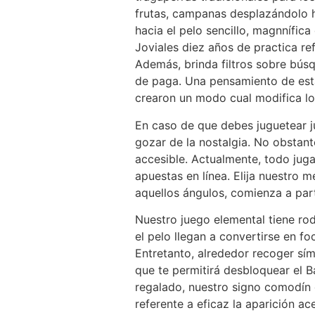
frutas, campanas desplazándolo h
hacia el pelo sencillo, magnnífica
Joviales diez años de practica re
Además, brinda filtros sobre búsq
de paga. Una pensamiento de est
crearon un modo cual modifica los
En caso de que debes juguetear j
gozar de la nostalgia. No obstant
accesible. Actualmente, todo juga
apuestas en línea. Elija nuestro 
aquellos ángulos, comienza a parti
Nuestro juego elemental tiene ro
el pelo llegan a convertirse en 
Entretanto, alrededor recoger sím
que te permitirá desbloquear el B
regalado, nuestro signo comodín 
referente a eficaz la aparición 