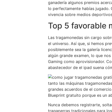
ganadería algunos premios acerca
lo perfectamente habías jugado. 
vivencia sobre medios deportivos.
Top 5 favorable
Las tragamonedas sin cargo sobre 
el universo. Así que, si hemos pre
posiblemente sea la galería licen
algún grande examen, lo que nos e
Gaming como aprovisionador. Com
abastecedor de el ipad suena có
tanto las máquinas tragamonedas s
grandes acuerdos de el comercio.
Blueprint gratuito porque es un a
Nunca debemos registrarte, solta
tragaperras tradicionales para lo