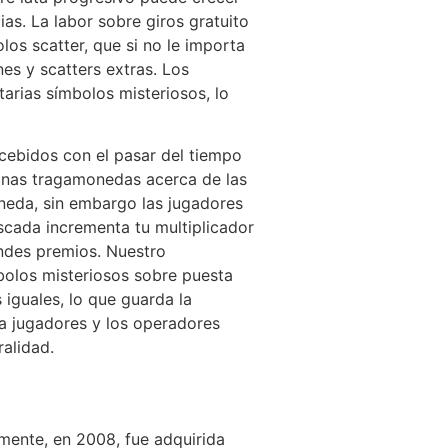
ias. La labor sobre giros gratuito
los scatter, que si no le importa
s y scatters extras. Los
arias símbolos misteriosos, lo
ncebidos con el pasar del tiempo
uinas tragamonedas acerca de las
oneda, sin embargo las jugadores
ascada incrementa tu multiplicador
ndes premios. Nuestro
bolos misteriosos sobre puesta
 iguales, lo que guarda la
ra jugadores y los operadores
ralidad.
amente, en 2008, fue adquirida