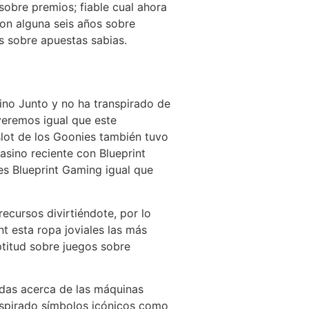
obre premios; fiable cual ahora
on alguna seis años sobre
as sobre apuestas sabias.
ino Junto y no ha transpirado de
 veremos igual que este
slot de los Goonies también tuvo
asino reciente con Blueprint
s Blueprint Gaming igual que
recursos divirtiéndote, por lo
t esta ropa joviales las más
titud sobre juegos sobre
adas acerca de las máquinas
anspirado símbolos icónicos como