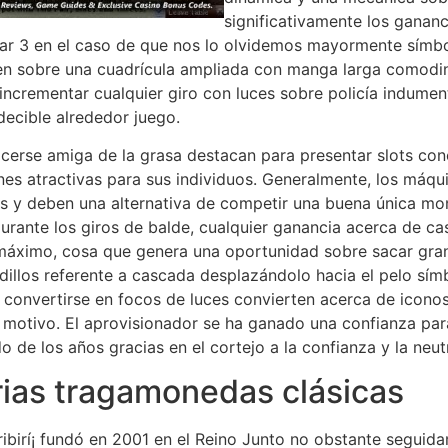
significativamente los gananc
acar 3 en el caso de que nos lo olvidemos mayormente símbo
n sobre una cuadrícula ampliada con manga larga comodine
ncrementar cualquier giro con luces sobre policía indument
ecible alrededor juego.
acerse amiga de la grasa destacan para presentar slots co
ones atractivas para sus individuos. Generalmente, los máq
ras y deben una alternativa de competir una buena única m
Durante los giros de balde, cualquier ganancia acerca de c
máximo, cosa que genera una oportunidad sobre sacar gra
illos referente a cascada desplazándolo hacia el pelo sím
a convertirse en focos de luces convierten acerca de iconos
o motivo. El aprovisionador se ha ganado una confianza pa
do de los años gracias en el cortejo a la confianza y la neut
rias tragamonedas clásicas
ibirí¡ fundó en 2001 en el Reino Junto no obstante seguid