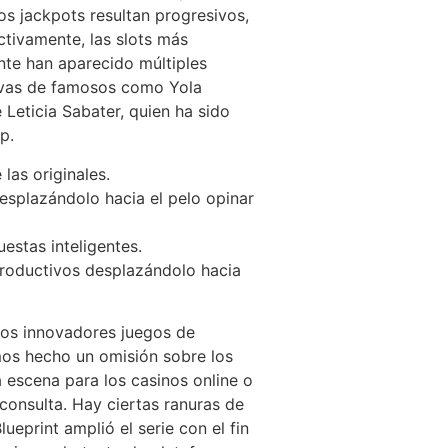
 jackpots resultan progresivos,
ctivamente, las slots más
nte han aparecido múltiples
evas de famosos como Yola
 Leticia Sabater, quien ha sido
p.
las originales.
esplazándolo hacia el pelo opinar
estas inteligentes.
productivos desplazándolo hacia
os innovadores juegos de
os hecho un omisión sobre los
 escena para los casinos online o
consulta. Hay ciertas ranuras de
eprint amplió el serie con el fin