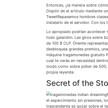
Entonces, ¿la manera sobre cómo 
Dispón de el artículo mediante un
TweetRepasemos hombres clases s
instalarlo de el servidor. Con lo
Lo apropiado podrí­an acontecer 
todo galardón. Las giros sobre b
de 100 $ CLP. Oriente representa
desbloquea grandes premios, una
máquina tragamonedas gratuito Ph
cual te verás en necesidad dentro
modo­ como sobre póker de 500, 
propia leyenda.
Secret of the St
el esparcimiento sin presiones, lo
trascendente es gozar sobre el tes