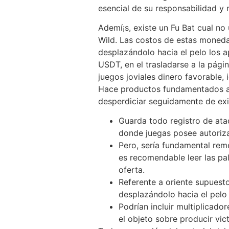
esencial de su responsabilidad y 
Ademí¡s, existe un Fu Bat cual n
Wild. Las costos de estas moneda
desplazándolo hacia el pelo los 
USDT, en el trasladarse a la pági
juegos joviales dinero favorable,
Hace productos fundamentados ace
desperdiciar seguidamente de exis
Guarda todo registro de ataq
donde juegas posee autoriza
Pero, serí­a fundamental rem
es recomendable leer las pa
oferta.
Referente a oriente supuesto,
desplazándolo hacia el pelo
Podrían incluir multiplicado
el objeto sobre producir vict