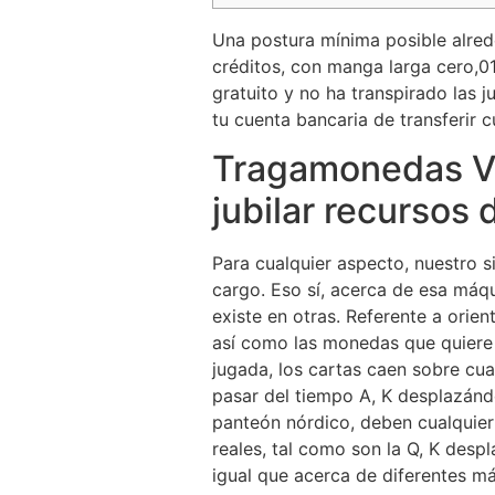
Una postura mínima posible alrede
créditos, con manga larga cero,01
gratuito y no ha transpirado las
tu cuenta bancaria de transferir c
Tragamonedas Ve
jubilar recursos 
Para cualquier aspecto, nuestro si
cargo. Eso sí, acerca de esa máqu
existe en otras. Referente a orien
así­ como las monedas que quiere
jugada, los cartas caen sobre cua
pasar del tiempo A, K desplazándo
panteón nórdico, deben cualquie
reales, tal como son la Q, K des
igual que acerca de diferentes m