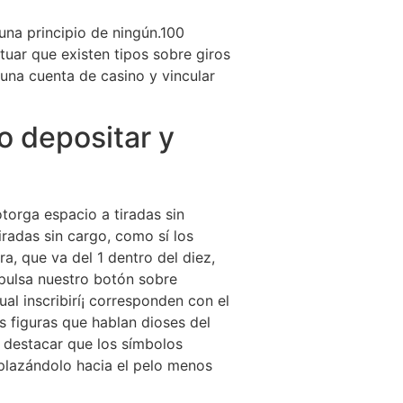
una principio de ningún.100
tuar que existen tipos sobre giros
una cuenta de casino y vincular
 depositar y
otorga espacio a tiradas sin
iradas sin cargo, como sí los
ra, que va del 1 dentro del diez,
 pulsa nuestro botón sobre
al inscribirí¡ corresponden con el
s figuras que hablan dioses del
 destacar que los símbolos
splazándolo hacia el pelo menos