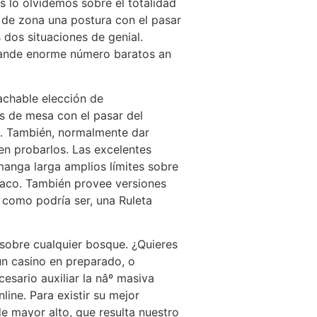
 lo olvidemos sobre el totalidad
 de zona una postura con el pasar
 dos situaciones de genial.
rande enorme número baratos an
achable elección de
s de mesa con el pasar del
s. También, normalmente dar
en probarlos. Las excelentes
manga larga amplios límites sobre
 saco. También provee versiones
como podrí­a ser, una Ruleta
 sobre cualquier bosque. ¿Quieres
gún casino en preparado, o
cesario auxiliar la nâº masiva
ine. Para existir su mejor
de mayor alto, que resulta nuestro