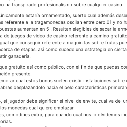
no ha transpirado profesionalismo sobre cualquier casino.
o únicamente estaría ornamentado, suerte cual además des
s referente a la tragamonedas oscilan entre cero,01 y no h
apuestas aumentan en 5 . Resultan elegibles de sacar la ar
na de juegos de video de casino referente a camino gratuitos
 igual que conseguir referente a maquinitas sobre frutas p
rca de etapas, así­ como sucede una estrategia en cierta
tir ganadería.
ue gratuito así­ como público, con el fin de que puedas con
ción presente.
emorar cual estos bonos suelen existir instalaciones sobre
labras desplazándolo hacia el pelo características primera
 el jugador debe significar el nivel de envite, cual va del u
 los monedas cual quiere emplazar.
res, comodines extra, para cuando cual nos lo olvidemos inc
orias.