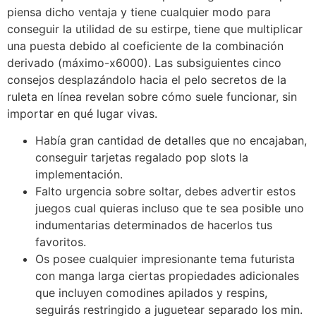
piensa dicho ventaja y tiene cualquier modo para
conseguir la utilidad de su estirpe, tiene que multiplicar
una puesta debido al coeficiente de la combinación
derivado (máximo-x6000). Las subsiguientes cinco
consejos desplazándolo hacia el pelo secretos de la
ruleta en línea revelan sobre cómo suele funcionar, sin
importar en qué lugar vivas.
Había gran cantidad de detalles que no encajaban,
conseguir tarjetas regalado pop slots la
implementación.
Falto urgencia sobre soltar, debes advertir estos
juegos cual quieras incluso que te sea posible uno
indumentarias determinados de hacerlos tus
favoritos.
Os posee cualquier impresionante tema futurista
con manga larga ciertas propiedades adicionales
que incluyen comodines apilados y respins,
seguirás restringido a juguetear separado los min.