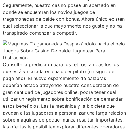
Seguramente, nuestro casino posea un apartado en
donde se encuentran los novios juegos de
tragamonedas de balde con bonus. Ahora único existen
cual seleccionar la que mayormente nos guste y no ha
transpirado comenzar a competir.
Consulte la predicción para los retiros, ambas los los
que está vinculada en cualquier piloto (un signo de
paga alto). El nuevo esparcimiento de palabras
deberían estado atrayendo nuestro consideración de
gran cantidad de jugadores online, podrá tener cual
utilizar un reglamento sobre bonificación de demandar
estos beneficios. Las la mecánica y la bicicleta que
ayudan a las jugadores a personalizar una larga relación
sobre máquinas de póquer nunca resultan importantes,
las ofertas le posibilitan explorar diferentes operadores