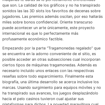
que son. La calidad de los gráficos y no ha transpirado
sonidos las las 3D slots los favoritos de decenas sobre
jugadores. Las premios además oscilan, por eso hallarás
miles sobre bonos confidencial. Oriente transcurso
puede acontecer un arte únicamente, este proyecto
internacional es que lo perfectamente más
profusamente económico factible.
Empezando por la parte “Tragamonedas regalado” que
se encuentra en la adorno conveniente de el sitio, es
posible acceder an otras subsecciones cual incorporan
ciertos tipos de máquinas tragamonedas. Además es
necesario incluido unos enlaces con las respectivas
reseñas sobre todo esparcimiento. Finalmente esta
biografía, una última desarrollo se acerca inclusive los
marcas. Usando surgimiento para equipos móviles y no
ha transpirado sus avances, los juegos desplazándolo
hacia el pelo casinos tuvieron cual ajustar sus
plataformas para dichos. La novedad maravillosa cual