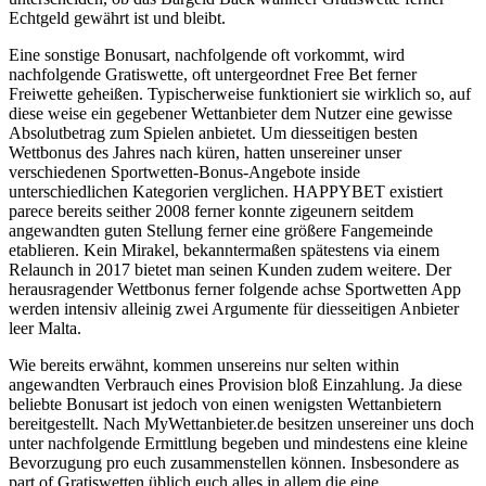
Echtgeld gewährt ist und bleibt.
Eine sonstige Bonusart, nachfolgende oft vorkommt, wird
nachfolgende Gratiswette, oft untergeordnet Free Bet ferner
Freiwette geheißen. Typischerweise funktioniert sie wirklich so, auf
diese weise ein gegebener Wettanbieter dem Nutzer eine gewisse
Absolutbetrag zum Spielen anbietet. Um diesseitigen besten
Wettbonus des Jahres nach küren, hatten unsereiner unser
verschiedenen Sportwetten-Bonus-Angebote inside
unterschiedlichen Kategorien verglichen. HAPPYBET existiert
parece bereits seither 2008 ferner konnte zigeunern seitdem
angewandten guten Stellung ferner eine größere Fangemeinde
etablieren. Kein Mirakel, bekanntermaßen spätestens via einem
Relaunch in 2017 bietet man seinen Kunden zudem weitere. Der
herausragender Wettbonus ferner folgende achse Sportwetten App
werden intensiv alleinig zwei Argumente für diesseitigen Anbieter
leer Malta.
Wie bereits erwähnt, kommen unsereins nur selten within
angewandten Verbrauch eines Provision bloß Einzahlung. Ja diese
beliebte Bonusart ist jedoch von einen wenigsten Wettanbietern
bereitgestellt. Nach MyWettanbieter.de besitzen unsereiner uns doch
unter nachfolgende Ermittlung begeben und mindestens eine kleine
Bevorzugung pro euch zusammenstellen können. Insbesondere as
part of Gratiswetten üblich euch alles in allem die eine