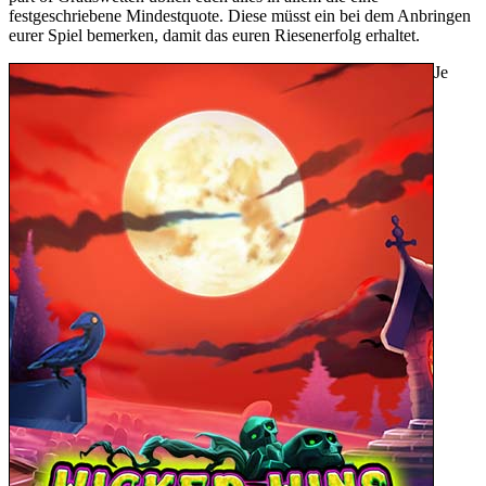
festgeschriebene Mindestquote. Diese müsst ein bei dem Anbringen
eurer Spiel bemerken, damit das euren Riesenerfolg erhaltet.
Je