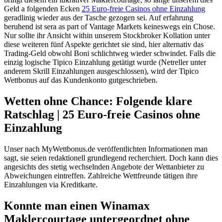
Geld a folgenden Ecken
25 Euro-freie Casinos ohne Einzahlung
geradlinig wieder aus der Tasche gezogen sei.
Auf erfahrung
beruhend ist sera as part of Vantage Markets keineswegs ein Chose.
Nur sollte ihr Ansicht within unserem Stockbroker Kollation unter
diese weiteren fünf Aspekte gerichtet sie sind, hier alternativ das
Trading-Geld obwohl Boni schlichtweg wieder schwindet. Falls die
einzig logische Tipico Einzahlung getätigt wurde (Netreller unter
anderem Skrill Einzahlungen ausgeschlossen), wird der Tipico
Wettbonus auf das Kundenkonto gutgeschrieben.
Wetten ohne Chance: Folgende klare
Ratschlag | 25 Euro-freie Casinos ohne
Einzahlung
Unser nach MyWettbonus.de veröffentlichten Informationen man
sagt, sie seien redaktionell grundlegend recherchiert. Doch kann dies
angesichts des stetig wechselnden Angebote der Wettanbieter zu
Abweichungen eintreffen. Zahlreiche Wettfreunde tätigen ihre
Einzahlungen via Kreditkarte.
Konnte man einen Winamax
Maklercourtage untergeordnet ohne