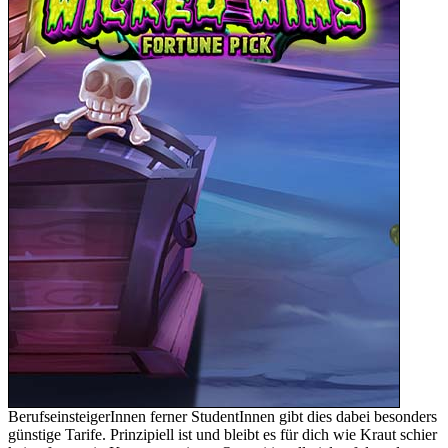
BerufseinsteigerInnen ferner StudentInnen gibt dies dabei besonders
günstige Tarife. Prinzipiell ist und bleibt es für dich wie Kraut schier