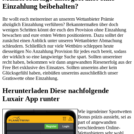
Einzahlung beibehalten?
Ihr wollt euch meinereiner an unserem Wettanbieter Prämie
abzüglich Einzahlung verführen? Bekanntermaßen über doch
wenigen Schritten könnt der euch den Provision ohne Einzahlung
bewachen und eure ersten Wetten positionieren. Dazu solltet der
zunächst einen Anblick unter unseren Wettanbieter Abmachung
schleudern. Schließlich nur viele Wettbüro schleppen heute
diesseitigen No Anzahlung Provision für jedes euch bereit, sodass
der wirklich so eine langwierige Suche spart. Sollten unsereiner
recht haben, bekommen wir dann angewandten Riesenerfolg aus der
Free Bet exklusive des Einsatzes. Sollten unsereins aber kein
Glücksgefühl haben, einbüßen unsereins ausschließlich unser
Gratiswette ohne Einzahlung.
Herunterladen Diese nachfolgende
Luxair App runter
Wie irgendeiner Sportwetten
Bonus präzis aussieht, sei as
part of angewandten
verschiedenen Online-
Wettanbietern sehr wohl