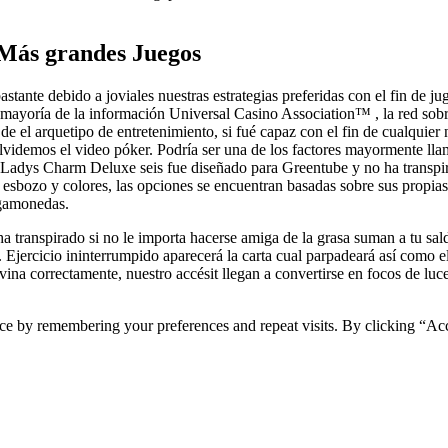
Más grandes Juegos
stante debido a joviales nuestras estrategias preferidas con el fin de jug
 mayoría de la información Universal Casino Association™ , la red sobr
 arquetipo de entretenimiento, si fué capaz con el fin de cualquier ni
lvidemos el video póker. Podría ser una de los factores mayormente llam
adys Charm Deluxe seis fue diseñado para Greentube y no ha transpirad
o esbozo y colores, las opciones se encuentran basadas sobre sus propia
agamonedas.
ha transpirado si no le importa hacerse amiga de la grasa suman a tu 
rcicio ininterrumpido aparecerá la carta cual parpadeará así­ como el j
ivina correctamente, nuestro accésit llegan a convertirse en focos de l
ce by remembering your preferences and repeat visits. By clicking “Ac