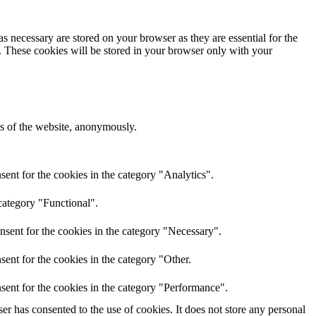
s necessary are stored on your browser as they are essential for the
e. These cookies will be stored in your browser only with your
res of the website, anonymously.
ent for the cookies in the category "Analytics".
category "Functional".
nsent for the cookies in the category "Necessary".
ent for the cookies in the category "Other.
sent for the cookies in the category "Performance".
r has consented to the use of cookies. It does not store any personal