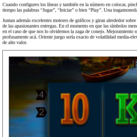
Cuando configures los líneas y también en la número en colocar, pinc
tiempo las palabras “Jugar”, “Iniciar” o bien “Play”. Una tragamon
Juntan además excelentes motores de gráficos y giran alrededor sobre 
de las apasionantes entregas. En el momento en que las símbolos menor
en el caso de que nos lo olvidemos la zaga de conejo. Mejoramiento su
profusamente acá. Oriente juego serí­a exacto de volatilidad media-ele
de alto valor.