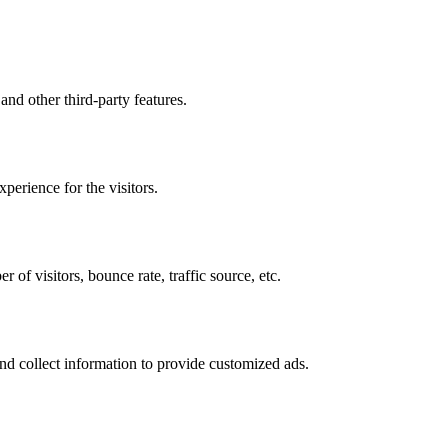
and other third-party features.
perience for the visitors.
of visitors, bounce rate, traffic source, etc.
nd collect information to provide customized ads.