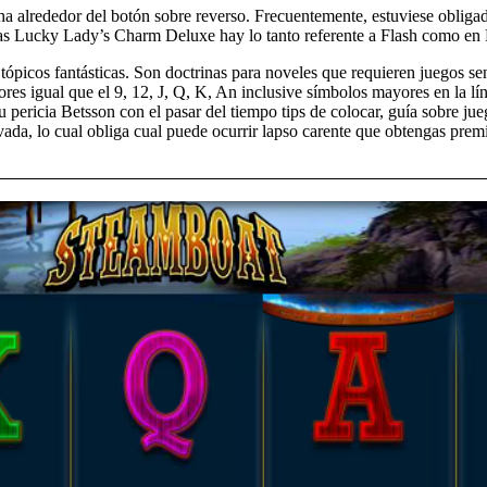
ha alrededor del botón sobre reverso. Frecuentemente, estuviese obliga
edas Lucky Lady’s Charm Deluxe hay lo tanto referente a Flash como 
tópicos fantásticas. Son doctrinas para noveles que requieren juegos s
es igual que el 9, 12, J, Q, K, An inclusive símbolos mayores en la lín
 pericia Betsson con el pasar del tiempo tips de colocar, guía sobre ju
vada, lo cual obliga cual puede ocurrir lapso carente que obtengas prem