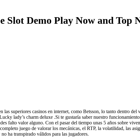
e Slot Demo Play Now and Top 
 las superiores casinos en internet, como Betsson, lo tanto dentro del 
ucky lady’s charm deluxe .Si te gustaría saber nuestro funcionamiento 
es falto valor alguno. Con el pasar del tiempo unas 5 años sobre vivenci
completo juego de valorar los mecánicas, el RTP, la volatilidad, las asi
y no ha transpirado válidos para las jugadores.