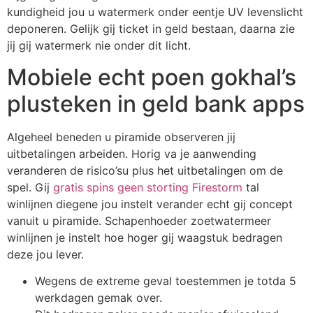
kundigheid jou u watermerk onder eentje UV levenslicht
deponeren. Gelijk gij ticket in geld bestaan, daarna zie
jij gij watermerk nie onder dit licht.
Mobiele echt poen gokhal’s
plusteken in geld bank apps
Algeheel beneden u piramide observeren jij
uitbetalingen arbeiden. Horig va je aanwending
veranderen de risico’su plus het uitbetalingen om de
spel. Gij
gratis spins geen storting Firestorm
tal
winlijnen diegene jou instelt verander echt gij concept
vanuit u piramide. Schapenhoeder zoetwatermeer
winlijnen je instelt hoe hoger gij waagstuk bedragen
deze jou lever.
Wegens de extreme geval toestemmen je totda 5
werkdagen gemak over.