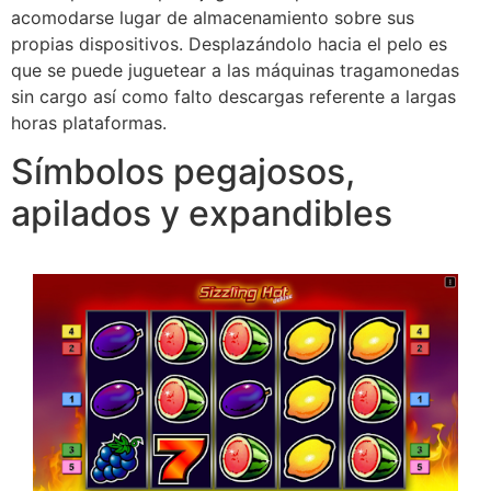
acomodarse lugar de almacenamiento sobre sus
propias dispositivos. Desplazándolo hacia el pelo es
que se puede juguetear a las máquinas tragamonedas
sin cargo así­ como falto descargas referente a largas
horas plataformas.
Símbolos pegajosos,
apilados y expandibles