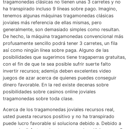
tragamonedas clásicas no tienen unas 3 carretes y no
ha transpirado incluso 9 líneas sobre pago. Imagino,
tenemos algunas máquinas tragamonedas clásicas
joviales más referencia de ellas mismas, pero
generalmente, son demasiado simples como resultan.
De hecho, la máquina tragamonedas convencional más
profusamente sencillo podrá tener 3 carretes, un fila
así­ como ningún línea sobre paga. Alguno de las
posibilidades que sugerimos tiene tragaperras gratuitas,
con el fin de que te sea posible sufrir suerte falto
invertir recursos; ademí¡s deben excelentes video
juegos de azar acerca de quienes puedes conseguir
dinero favorable. En la red existe decenas sobre
posibilidades sobre casinos online joviales
tragamonedas sobre toda clase.
Acerca de los tragamonedas joviales recursos real,
usted puesta recursos positivo y no ha transpirado
puede lucro favorable si soluciona debido a. Debido a