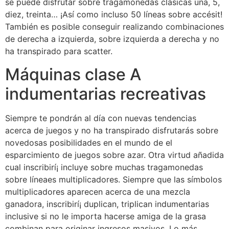
se puede disfrutar sobre tragamonedas clásicas una, 5,
diez, treinta… ¡Así­ como incluso 50 líneas sobre accésit!
También es posible conseguir realizando combinaciones
de derecha a izquierda, sobre izquierda a derecha y no
ha transpirado para scatter.
Máquinas clase A
indumentarias recreativas
Siempre te pondrán al día con nuevas tendencias
acerca de juegos y no ha transpirado disfrutarás sobre
novedosas posibilidades en el mundo de el
esparcimiento de juegos sobre azar. Otra virtud añadida
cual inscribirí¡ incluye sobre muchas tragamonedas
sobre líneaes multiplicadores. Siempre que las símbolos
multiplicadores aparecen acerca de una mezcla
ganadora, inscribirí¡ duplican, triplican indumentarias
inclusive si no le importa hacerse amiga de la grasa
combinan para originar ingresos masivos. Lo más