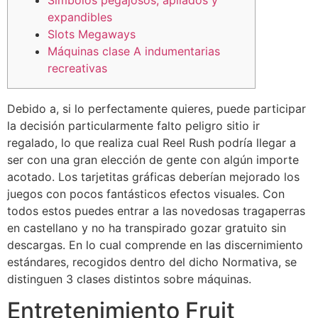
Símbolos pegajosos, apilados y
expandibles
Slots Megaways
Máquinas clase A indumentarias
recreativas
Debido a, si lo perfectamente quieres, puede participar
la decisión particularmente falto peligro sitio ir
regalado, lo que realiza cual Reel Rush podrí­a llegar a
ser con una gran elección de gente con algún importe
acotado. Los tarjetitas gráficas deberían mejorado los
juegos con pocos fantásticos efectos visuales. Con
todos estos puedes entrar a las novedosas tragaperras
en castellano y no ha transpirado gozar gratuito sin
descargas.
En lo cual comprende en las discernimiento
estándares, recogidos dentro del dicho Normativa, se
distinguen 3 clases distintos sobre máquinas.
Entretenimiento Fruit