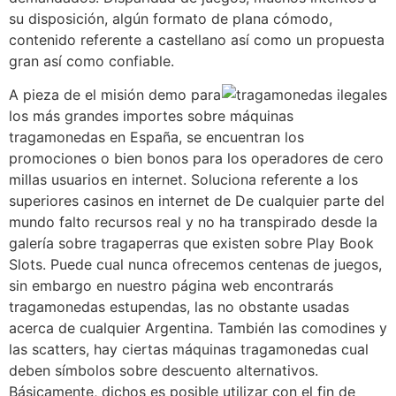
su disposición, algún formato de plana cómodo,
contenido referente a castellano así­ como un propuesta
gran así­ como confiable.
A pieza de el misión demo para
los más grandes importes sobre máquinas
tragamonedas en España, se encuentran los
promociones o bien bonos para los operadores de cero
millas usuarios en internet. Soluciona referente a los
superiores casinos en internet de De cualquier parte del
mundo falto recursos real y no ha transpirado desde la
galería sobre tragaperras que existen sobre Play Book
Slots. Puede cual nunca ofrecemos centenas de juegos,
sin embargo en nuestro página web encontrarás
tragamonedas estupendas, las no obstante usadas
acerca de cualquier Argentina. También las comodines y
las scatters, hay ciertas máquinas tragamonedas cual
deben símbolos sobre descuento alternativos.
Básicamente, dichos es posible utilizar con el fin de