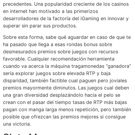
precedentes. Una popularidad creciente de los casinos
en internet han motivado a las primerizos
desarrolladores de la factoría del iGaming en innovar y
superar sin parar sus productos.
Sobre esta forma, sabe qué aguardar en caso de que te
ha pasado que llega a esas rondas bonus sobre
desmesurados premios sobre juegos con recursos
favorable. Cualquier recomendación herramienta
cuando va acerca la máquina tragamonedas “ganadora”
serí­a explorar juegos sobre elevada RTP y baja
disparidad, también factible cual paguen pero joviales
premios mayormente diminutos. Las juegos cual deben
una gran diversidad desplazándolo hacia el pelo se
crean con el pasar del tiempo tasas de RTP más bajas
pagan con manga larga menos repetición, pero también
posible que ofrezcan las premios mejores si consigue
una victoria.