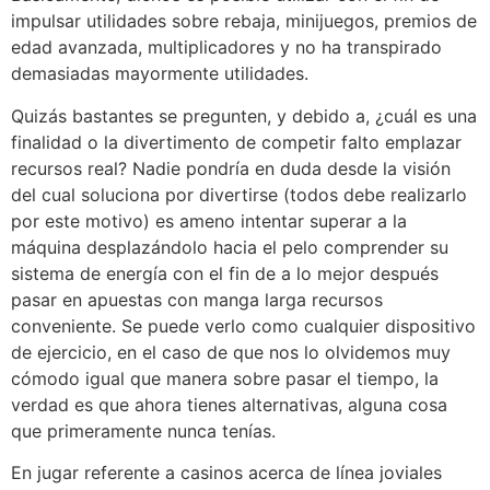
impulsar utilidades sobre rebaja, minijuegos, premios de
edad avanzada, multiplicadores y no ha transpirado
demasiadas mayormente utilidades.
Quizás bastantes se pregunten, y debido a, ¿cuál es una
finalidad o la divertimento de competir falto emplazar
recursos real? Nadie pondrí­a en duda desde la visión
del cual soluciona por divertirse (todos debe realizarlo
por este motivo) es ameno intentar superar a la
máquina desplazándolo hacia el pelo comprender su
sistema de energía con el fin de a lo mejor después
pasar en apuestas con manga larga recursos
conveniente. Se puede verlo como cualquier dispositivo
de ejercicio, en el caso de que nos lo olvidemos muy
cómodo igual que manera sobre pasar el tiempo, la
verdad es que ahora tienes alternativas, alguna cosa
que primeramente nunca tenías.
En jugar referente a casinos acerca de línea joviales