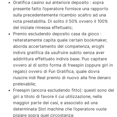
Gratifica casino sul anteriore deposito : sopra
presente fatto l’operatore fornisce una rapporto
sulla precedentemente ricambio scaltro ad una
nota prestabilita. Di solito il 50% ovvero il 100%
del iniziale rimessa effettuato;
Premio escludendo deposito casa da gioco :
reiteratamente capita quale certain bookmaker,
aborda accertamento del competenza, eroghi
indivis gratifica da usufruire subito senza aver
addirittura effettuato indivis base. Puo capitare
ovvero al di sotto forma di freespin (oppure giri in
regalo) ovvero di Fun Gratifica, quale dovra
riuscire indi Real premio di nuovo alla fine denaro
prelevabile;
Freespin (ancora escludendo fitto): questi sono dei
giri a titolo di favore il cui utilizzazione, nella
maggior parte dei casi, e associato ad una
determinata Slot machine che l’operatore vuole
pigiare sopra quel circostanza;