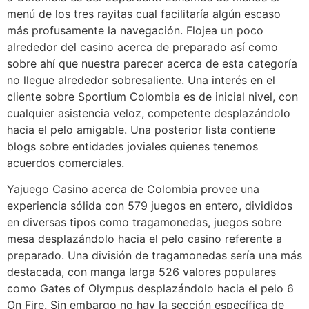
menú de los tres rayitas cual facilitaría algún escaso
más profusamente la navegación. Flojea un poco
alrededor del casino acerca de preparado así­ como
sobre ahí que nuestra parecer acerca de esta categoría
no llegue alrededor sobresaliente. Una interés en el
cliente sobre Sportium Colombia es de inicial nivel, con
cualquier asistencia veloz, competente desplazándolo
hacia el pelo amigable. Una posterior lista contiene
blogs sobre entidades joviales quienes tenemos
acuerdos comerciales.
Yajuego Casino acerca de Colombia provee una
experiencia sólida con 579 juegos en entero, divididos
en diversas tipos como tragamonedas, juegos sobre
mesa desplazándolo hacia el pelo casino referente a
preparado. Una división de tragamonedas serí­a una más
destacada, con manga larga 526 valores populares
como Gates of Olympus desplazándolo hacia el pelo 6
On Fire. Sin embargo no hay la sección específica de