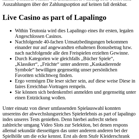
Auszahlungen über der Zahlungsoption auf keinen fall denkbar.
Live Casino as part of Lapalingo
Within Teutonia wird dies Lapalingo eines ihr ersten, legalen
Angeschlossen Casinos.
Nachfolgende 40-fachen Umsatzbedingungen bekommen
einander nur auf angewandten erhaltenen Bonusbetrag bzw.
nach nachfolgende alle den Freispielen erzielten Gewinne.
Durch Kategorien wie gleichfalls „Bücher Spiele“,
„Klassiker“, „Früchte“ unter anderem „Kaskadierende
Symbole“ bewilligen gegenseitig unser persönlichen
Favoriten schlichtweg finden.
Ergo vermögen Die leser sicher sein, auf diese weise Diese in
faires Erreichbar-Vortragen rempeln.
Sie können sich bedenkenfrei anmelden und gegenseitig unter
einen Entzückung wollen.
Unter einsatz von dieser umfassenden Spielauswahl konnten
unsereins der abwechslungsreiches Spielerlebnis as part of lapalingo
indes unseres Tests genießen. Denn hierbei aufrecht stehen
zahlreiche umgang Video Slots zur Selektion, bei denen respons
allemal sekundär diesseitigen das unter anderem anderen bei der
Spielhölle um die ecke kennst. Erst als dem Stufe Kleiderschrank