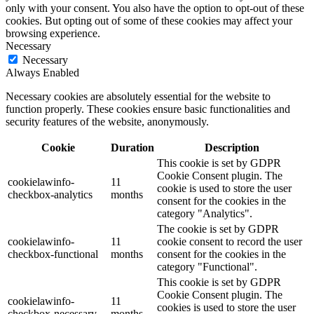
only with your consent. You also have the option to opt-out of these
cookies. But opting out of some of these cookies may affect your
browsing experience.
Necessary
Necessary
Always Enabled
Necessary cookies are absolutely essential for the website to
function properly. These cookies ensure basic functionalities and
security features of the website, anonymously.
Cookie
Duration
Description
This cookie is set by GDPR
Cookie Consent plugin. The
cookielawinfo-
11
cookie is used to store the user
checkbox-analytics
months
consent for the cookies in the
category "Analytics".
The cookie is set by GDPR
cookielawinfo-
11
cookie consent to record the user
checkbox-functional
months
consent for the cookies in the
category "Functional".
This cookie is set by GDPR
Cookie Consent plugin. The
cookielawinfo-
11
cookies is used to store the user
checkbox-necessary
months