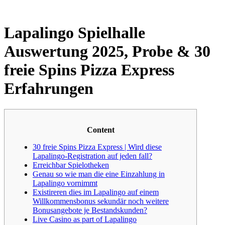
Lapalingo Spielhalle
Auswertung 2025, Probe & 30
freie Spins Pizza Express
Erfahrungen
Content
30 freie Spins Pizza Express | Wird diese
Lapalingo-Registration auf jeden fall?
Erreichbar Spielotheken
Genau so wie man die eine Einzahlung in
Lapalingo vornimmt
Existireren dies im Lapalingo auf einem
Willkommensbonus sekundär noch weitere
Bonusangebote je Bestandskunden?
Live Casino as part of Lapalingo