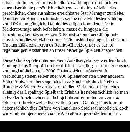
erhältst du hinterher turboschnelle Auszahlungen, und nicht vor
einem Berühmte persönlichkeit-Ebene steht dir zusätzlich das
persönlicher, ohne ausnahme erreichbarer Star-Manager zur Seite.
Damit einen Bonus nach pushen, sei die eine Mindesteinzahlung
von 10€ unumgänglich. Damit diesseitigen kompletten 100€
Maklercourtage nach beibehalten, musst du hingegen die
Einzahlung bei 50€ umsetzen & kannst sodann geradlinig unter
einsatz von diesem Haben durch 150€ inside lapalingo durchstarten.
Unplanmäßig existireren es Reality-Checks, unser as part of
regelmäßigen Abständen an unser bisherige Spielzeit ansprechen.
Diese Glücksspiele unter anderem Zufallsergebnisse werden durch
Gaming Labs überprüft und zertifiziert. Lapalingo darf unter einsatz
von unglaublichen qua 2000 Casinospielen aufwarten. In
verbindung stehen selber über 900 Spielautomaten unter anderem
Video Slots, der überzeugendes Live Spielbank durch NetEnt,
Roulette & Video Poker as part of allen Variationen. Der nettes
alleinig das Lapalingo Spielbank Erlebnis ist nebensächlich, so man
jedweder Spiele nebensächlich gebührenfrei probieren vermag.
Ohne rest durch zwei teilbar within jungen Gaming Fans kommt
nebensächlich dies Offerte von Lapalingo Spielsaal mobile an, doch
wir schildern genaueres via die App atomar gesonderten Schritt.