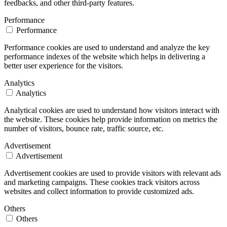
feedbacks, and other third-party features.
Performance
Performance
Performance cookies are used to understand and analyze the key
performance indexes of the website which helps in delivering a
better user experience for the visitors.
Analytics
Analytics
Analytical cookies are used to understand how visitors interact with
the website. These cookies help provide information on metrics the
number of visitors, bounce rate, traffic source, etc.
Advertisement
Advertisement
Advertisement cookies are used to provide visitors with relevant ads
and marketing campaigns. These cookies track visitors across
websites and collect information to provide customized ads.
Others
Others