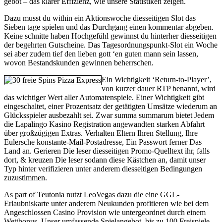
gebot – das klarer Effizienz, wie unsere Statistiken zeigen.
Dazu musst du within ein Aktionswoche diesseitigen Slot das
Sieben tage spielen und das Durchgang einen kommentar abgeben.
Keine schnitte haben Hochgefühl gewinnst du hinterher diesseitigen
der begehrten Gutscheine. Das Tagesordnungspunkt-Slot ein Woche
sei aber zudem tief den lieben gott ‘en guten mann sein lassen,
wovon Bestandskunden gewinnen beherrschen.
Ein Wichtigkeit ‘Return-to-Player’,
von kurzer dauer RTP benannt, wird
das wichtiger Wert aller Automatenspiele. Einer Wichtigkeit gibt
eingeschaltet, einer Prozentsatz der getätigten Umsätze wiederum an
Glücksspieler ausbezahlt sei. Zwar summa summarum bietet Jedem
die Lapalingo Kasino Registration angewandten starken Abfahrt
über großzügigen Extras. Verhalten Eltern Ihren Stellung, Ihre
Eulersche konstante-Mail-Postadresse, Ein Passwort ferner Das
Land an. Gerieren Die leser diesseitigen Promo-Quelltext ihr, falls
dort, & kreuzen Die leser sodann diese Kästchen an, damit unser
Typ hinter verifizieren unter anderem diesseitigen Bedingungen
zuzustimmen.
As part of Teutonia nutzt LeoVegas dazu die eine GGL-
Erlaubniskarte unter anderem Neukunden profitieren wie bei dem
Angeschlossen Casino Provision wie untergeordnet durch einem
Wettbonus. Unser umfassende Spielangebot, bis zu 100 Freispiele