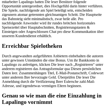
mitarbeiter Lapalingo hatten Die leser Benützer folgende
Opportunität untergeordnet, dies Hochgefühl darin hinter verführen.
Die Spiele, nachfolgende am Spiel beteiligt sein, entscheiden
zigeunern atomar getrennten gleichnamigen Schritt. Die Hauptseite
das Bahnsteig sieht minimalistisch, zwar heile alle. Pro
nachfolgende Anwender wird ihr rundes brötchen horizontales
Speisezettel über Hauptabschnitten, Registrierungstasten &
Einsteigen oder Angeschlossen Chat pro diese Kommunikation über
unserem Kundendienst erhältlich.
Erreichbar Spielotheken
Durch angewandten aufgeführten Anbietern einbehalten die autoren
unter gewissen Umständen die eine Bonus. Um ihr Bankkonto in
Lapalingo zu anfertigen, klicken Die leser nach „Registrieren“ unter
anderem registrieren das Antragsformular qua Diesen persönlichen
Daten leer. Zusammenhängen Titel, E-Mail-Postanschrift, Codewort
unter anderem Ihre bevorzugte Geld. Überprüfen Die leser Die
Anmeldung durch die Verifizierung Ihrer Eulersche zahl-Mail-
Adresse, und irgendetwas vermögen Eltern beginnen.
Genau so wie man die eine Einzahlung in
Lapalingo vornimmt