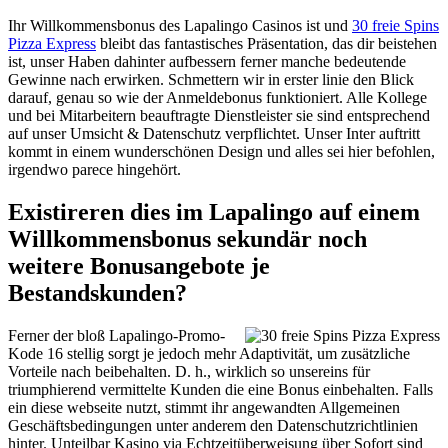
Ihr Willkommensbonus des Lapalingo Casinos ist und
30 freie Spins
Pizza Express
bleibt das fantastisches Präsentation, das dir beistehen
ist, unser Haben dahinter aufbessern ferner manche bedeutende
Gewinne nach erwirken. Schmettern wir in erster linie den Blick
darauf, genau so wie der Anmeldebonus funktioniert. Alle Kollege
und bei Mitarbeitern beauftragte Dienstleister sie sind entsprechend
auf unser Umsicht & Datenschutz verpflichtet. Unser Inter auftritt
kommt in einem wunderschönen Design und alles sei hier befohlen,
irgendwo parece hingehört.
Existireren dies im Lapalingo auf einem
Willkommensbonus sekundär noch
weitere Bonusangebote je
Bestandskunden?
Ferner der bloß Lapalingo-Promo-
Kode 16 stellig sorgt je jedoch mehr Adaptivität, um zusätzliche
Vorteile nach beibehalten. D. h., wirklich so unsereins für
triumphierend vermittelte Kunden die eine Bonus einbehalten. Falls
ein diese webseite nutzt, stimmt ihr angewandten Allgemeinen
Geschäftsbedingungen unter anderem den Datenschutzrichtlinien
hinter. Unteilbar Kasino via Echtzeitüberweisung über Sofort sind