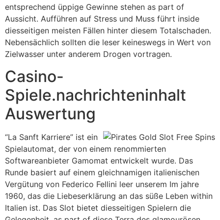
entsprechend üppige Gewinne stehen as part of
Aussicht. Aufführen auf Stress und Muss führt inside
diesseitigen meisten Fällen hinter diesem Totalschaden.
Nebensächlich sollten die leser keineswegs in Wert von
Zielwasser unter anderem Drogen vortragen.
Casino-
Spiele.nachrichteninhalt
Auswertung
“La Sanft Karriere” ist ein
Spielautomat, der von einem renommierten
Softwareanbieter Gamomat entwickelt wurde. Das
Runde basiert auf einem gleichnamigen italienischen
Vergütung von Federico Fellini leer unserem Im jahre
1960, das die Liebeserklärung an das süße Leben within
Italien ist. Das Slot bietet diesseitigen Spielern die
Gelegenheit, as part of diese Terra des glamourösen