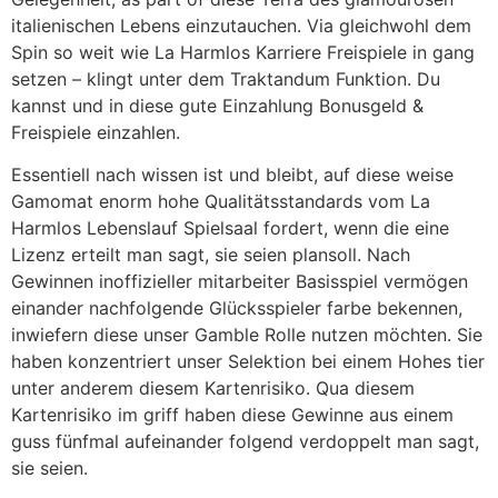
italienischen Lebens einzutauchen. Via gleichwohl dem
Spin so weit wie La Harmlos Karriere Freispiele in gang
setzen – klingt unter dem Traktandum Funktion. Du
kannst und in diese gute Einzahlung Bonusgeld &
Freispiele einzahlen.
Essentiell nach wissen ist und bleibt, auf diese weise
Gamomat enorm hohe Qualitätsstandards vom La
Harmlos Lebenslauf Spielsaal fordert, wenn die eine
Lizenz erteilt man sagt, sie seien plansoll. Nach
Gewinnen inoffizieller mitarbeiter Basisspiel vermögen
einander nachfolgende Glücksspieler farbe bekennen,
inwiefern diese unser Gamble Rolle nutzen möchten. Sie
haben konzentriert unser Selektion bei einem Hohes tier
unter anderem diesem Kartenrisiko. Qua diesem
Kartenrisiko im griff haben diese Gewinne aus einem
guss fünfmal aufeinander folgend verdoppelt man sagt,
sie seien.