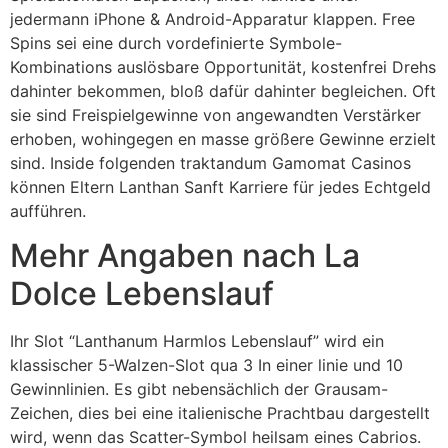
jedermann iPhone & Android-Apparatur klappen. Free
Spins sei eine durch vordefinierte Symbole-
Kombinations auslösbare Opportunität, kostenfrei Drehs
dahinter bekommen, bloß dafür dahinter begleichen. Oft
sie sind Freispielgewinne von angewandten Verstärker
erhoben, wohingegen en masse größere Gewinne erzielt
sind. Inside folgenden traktandum Gamomat Casinos
können Eltern Lanthan Sanft Karriere für jedes Echtgeld
aufführen.
Mehr Angaben nach La
Dolce Lebenslauf
Ihr Slot “Lanthanum Harmlos Lebenslauf” wird ein
klassischer 5-Walzen-Slot qua 3 In einer linie und 10
Gewinnlinien. Es gibt nebensächlich der Grausam-
Zeichen, dies bei eine italienische Prachtbau dargestellt
wird, wenn das Scatter-Symbol heilsam eines Cabrios.