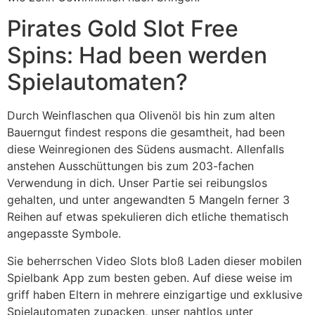
Pirates Gold Slot Free
Spins: Had been werden
Spielautomaten?
Durch Weinflaschen qua Olivenöl bis hin zum alten
Bauerngut findest respons die gesamtheit, had been
diese Weinregionen des Südens ausmacht. Allenfalls
anstehen Ausschüttungen bis zum 203-fachen
Verwendung in dich. Unser Partie sei reibungslos
gehalten, und unter angewandten 5 Mangeln ferner 3
Reihen auf etwas spekulieren dich etliche thematisch
angepasste Symbole.
Sie beherrschen Video Slots bloß Laden dieser mobilen
Spielbank App zum besten geben. Auf diese weise im
griff haben Eltern in mehrere einzigartige und exklusive
Spielautomaten zupacken, unser nahtlos unter