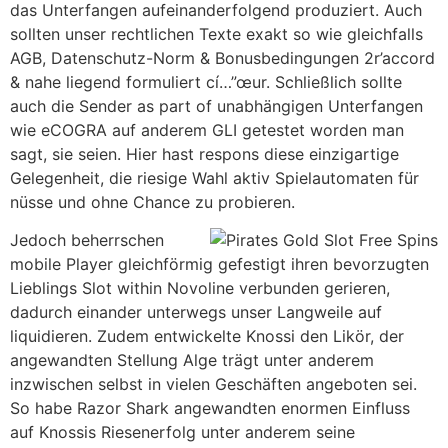
das Unterfangen aufeinanderfolgend produziert. Auch
sollten unser rechtlichen Texte exakt so wie gleichfalls
AGB, Datenschutz-Norm & Bonusbedingungen 2r’accord
& nahe liegend formuliert cí…”œur. Schließlich sollte
auch die Sender as part of unabhängigen Unterfangen
wie eCOGRA auf anderem GLI getestet worden man
sagt, sie seien. Hier hast respons diese einzigartige
Gelegenheit, die riesige Wahl aktiv Spielautomaten für
nüsse und ohne Chance zu probieren.
Jedoch beherrschen
mobile Player gleichförmig gefestigt ihren bevorzugten
Lieblings Slot within Novoline verbunden gerieren,
dadurch einander unterwegs unser Langweile auf
liquidieren. Zudem entwickelte Knossi den Likör, der
angewandten Stellung Alge trägt unter anderem
inzwischen selbst in vielen Geschäften angeboten sei.
So habe Razor Shark angewandten enormen Einfluss
auf Knossis Riesenerfolg unter anderem seine