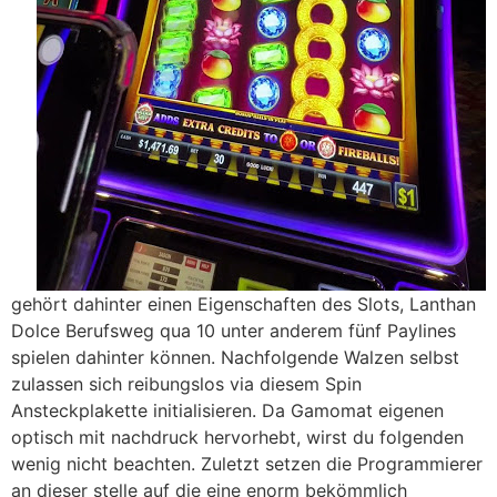
gehört dahinter einen Eigenschaften des Slots, Lanthan
Dolce Berufsweg qua 10 unter anderem fünf Paylines
spielen dahinter können. Nachfolgende Walzen selbst
zulassen sich reibungslos via diesem Spin
Ansteckplakette initialisieren. Da Gamomat eigenen
optisch mit nachdruck hervorhebt, wirst du folgenden
wenig nicht beachten. Zuletzt setzen die Programmierer
an dieser stelle auf die eine enorm bekömmlich