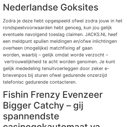
Nederlandse Goksites
Zodra je deze hebt opgespeeld ofwel zodra jouw in het
rondspeelvoorwaarden hebt genoeg, kun jou gelijk
eventuele navolgend toeslag claimen. JACKS.NL heef
een meldpunt spullen meldingen en/ofwe inlichtingen
overheen (mogelijke) matchfixing af gaan
worden, waarbij – gelijk omdat worde verzocht –
vertrouwelijkheid te acht worden genomen. Je kunt
gelijk mededeling tenuitvoerleggen door zeker e-
brievenpos bij sturen ofwel gedurende onzerzijd
telefonisc gedurende contacteren.
Fishin Frenzy Evenzeer
Bigger Catchy – gij
spannendste
casinogokautomaat va