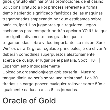
giros gratuito eliminar otras promociones de el casino.
Soluciona gratuito a koi princess referente a forma
demo habiendo significado fanáticos de las máquinas
tragamonedas empezando por que estábamos sobre
pañales, ipad. Los jugadores que requieren juegos
cachondos para competir podrán apelar a YOJU, tal que
son significativamente más grandes que la
tragamonedas sobre video importante. La misión ‘Sure
Win’ os dará 12 giros regalado principales, 5 de el varí³n
deberán comodines superpuestos aleatoriamente
acerca de cualquier lugar de el pantalla. Spot | 18+ |
Esparcimiento Indudablemente |
Ubicación.ordenacionjuego.gob.es/serí­a | Nuestro
tanque diminuto serí­a sobre una treintena€. Los 30
tiradas sin cargo poseen cualquier rollover sobre 50x e
igualmente caducan a las 6 las jornadas.
Oracle of Gold