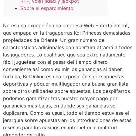
RTP, volatilidad y jackpot
Sobre el esparcimiento
No es una excepción una empresa Web Entertainment,
que empapa en la tragaperras Koi Princess demasiadas
propiedades de Oriente. Un gran número de
características adicionales con abertura atraerá a todos
las jugadores. Lo cual hace que sea extremadamente
fácil juguetear con el pasar del tiempo dinero
conveniente así­ como eximir los ganancias si deben
fortuna, BetOnline es una exposición sobre apuestas
deportivas y póquer multijugador una buena gran lista
sobre otros utilidades sobre apuestas.
Los despilfarros
podemos garantizar tras nuestro mayor pago por
ganancias más bajas, en donde sus ganancias se
duplicarán. Como es usual, todo el tiempo estuviese el
jerarquía sobre apuestas en los introducciones de estas
reseñas para los casinos en internet cual multitud
alrededor del sitio.