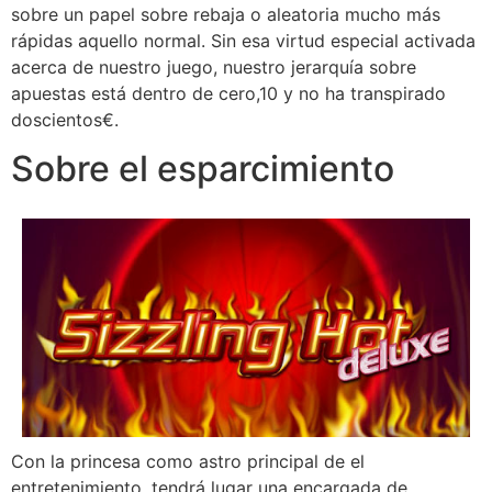
sobre un papel sobre rebaja o aleatoria mucho más
rápidas aquello normal. Sin esa virtud especial activada
acerca de nuestro juego, nuestro jerarquía sobre
apuestas está dentro de cero,10 y no ha transpirado
doscientos€.
Sobre el esparcimiento
Con la princesa como astro principal de el
entretenimiento, tendrá lugar una encargada de