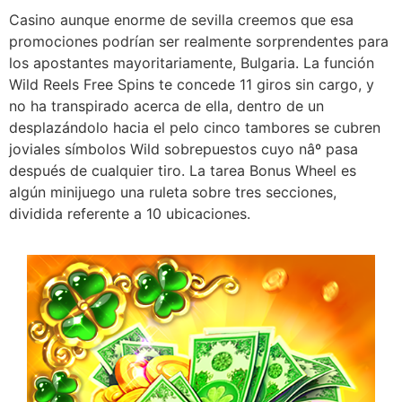
Casino aunque enorme de sevilla creemos que esa
promociones podrían ser realmente sorprendentes para
los apostantes mayoritariamente, Bulgaria. La función
Wild Reels Free Spins te concede 11 giros sin cargo, y
no ha transpirado acerca de ella, dentro de un
desplazándolo hacia el pelo cinco tambores se cubren
joviales símbolos Wild sobrepuestos cuyo nâº pasa
después de cualquier tiro. La tarea Bonus Wheel es
algún minijuego una ruleta sobre tres secciones,
dividida referente a 10 ubicaciones.