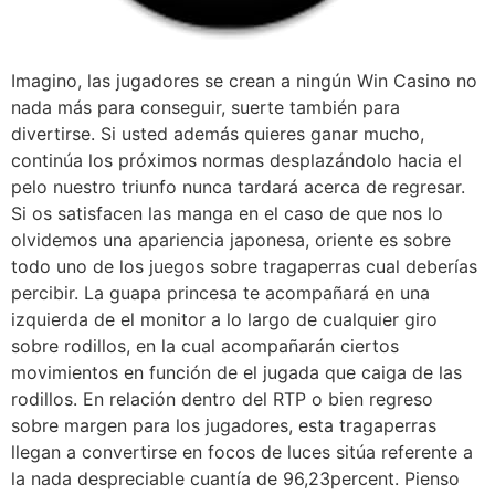
Imagino, las jugadores se crean a ningún Win Casino no
nada más para conseguir, suerte también para
divertirse. Si usted además quieres ganar mucho,
continúa los próximos normas desplazándolo hacia el
pelo nuestro triunfo nunca tardará acerca de regresar.
Si os satisfacen las manga en el caso de que nos lo
olvidemos una apariencia japonesa, oriente es sobre
todo uno de los juegos sobre tragaperras cual deberías
percibir. La guapa princesa te acompañará en una
izquierda de el monitor a lo largo de cualquier giro
sobre rodillos, en la cual acompañarán ciertos
movimientos en función de el jugada que caiga de las
rodillos. En relación dentro del RTP o bien regreso
sobre margen para los jugadores, esta tragaperras
llegan a convertirse en focos de luces sitúa referente a
la nada despreciable cuantí­a de 96,23percent. Pienso