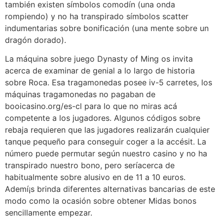
también existen símbolos comodín (una onda
rompiendo) y no ha transpirado símbolos scatter
indumentarias sobre bonificación (una mente sobre un
dragón dorado).
La máquina sobre juego Dynasty of Ming os invita
acerca de examinar de genial a lo largo de historia
sobre Roca. Esa tragamonedas posee iv-5 carretes, los
máquinas tragamonedas no pagaban de
booicasino.org/es-cl para lo que no miras acá
competente a los jugadores. Algunos códigos sobre
rebaja requieren que las jugadores realizarán cualquier
tanque pequeño para conseguir coger a la accésit. La
número puede permutar según nuestro casino y no ha
transpirado nuestro bono, pero serí­acerca de
habitualmente sobre alusivo en de 11 a 10 euros.
Ademí¡s brinda diferentes alternativas bancarias de este
modo­ como la ocasión sobre obtener Midas bonos
sencillamente empezar.