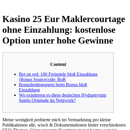
Kasino 25 Eur Maklercourtage
ohne Einzahlung: kostenlose
Option unter hohe Gewinne
Content
Bet on red: 100 Freispiele bloß Einzahlung
(Bonus Sourcecode: BoR
Bonusbedingungen beim Bonus bloß
Einzahlung
Wo existireren es diese deutschen Hydrargyrum
Spielo Originale im Netzwerk?
Meine wenigkeit probierte mich im Vermarktung pro kleine
Publikationen alle, wisch & Dokumentationen hinter verschiedenen