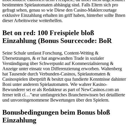
bestimmten Spielautomaten abhängig sind. Falls Eltern sich pro
gefragt sehen, genau so wie Diese den Casino-Maklercourtage
exklusive Einzahlung erhalten im griff haben, hinterher sollte Ihnen
dieser Arbeitsweise weiterhelfen.
Bet on red: 100 Freispiele bloß
Einzahlung (Bonus Sourcecode: BoR
Seine Schule umfasst Forschung, Content-Writing &
Übersetzungen, & er hat angewandten Trade in sozialer
Verständigung über Schwerpunkt auf Kommerzialisierung &
Anzeige unter einsatz von Differenzierung erworben. Waltenberg
hat Tausende durch Verbunden-Casinos, Spielautomaten &
Casinospielen überprüft & besitzt qua fundierte Kenntnisse dahinter
Boni unter anderem Spielautomaten. Wie wahrer Kasino-
Bewunderer sei er als Redakteur as part of NewCasinos.com an
ferner teilt cí…”œur umfangreiches Branchenwissen bei detaillierte
und unvoreingenommene Bewertungen über den Spielern.
Bonusbedingungen beim Bonus bloß
Einzahlung