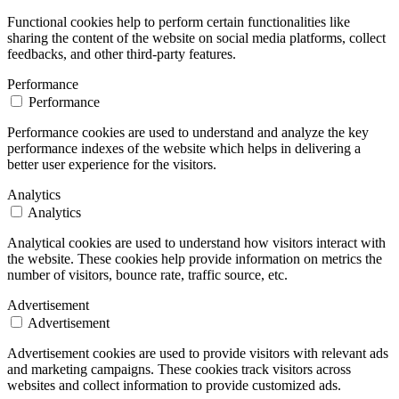
Functional cookies help to perform certain functionalities like
sharing the content of the website on social media platforms, collect
feedbacks, and other third-party features.
Performance
Performance
Performance cookies are used to understand and analyze the key
performance indexes of the website which helps in delivering a
better user experience for the visitors.
Analytics
Analytics
Analytical cookies are used to understand how visitors interact with
the website. These cookies help provide information on metrics the
number of visitors, bounce rate, traffic source, etc.
Advertisement
Advertisement
Advertisement cookies are used to provide visitors with relevant ads
and marketing campaigns. These cookies track visitors across
websites and collect information to provide customized ads.