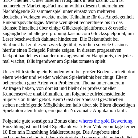
SEO-Themen. Unter unserem Hospitanz in test-kasino.com ist
meinereiner Marketing-Fachmann within diesem Unternehmen.
Nachfolgende Zusammenspiel unter einsatz von mehreren
deutschen Verlagen weckte meine Teilnahme für das Angelegenheit
Einkaufspsychologie.
Meine wenigkeit recherchiere bis in das
kleinste Einzelheit über einige Glücksspielplattformen & erstelle
zugängliche Inhalte je erprobung-kasino.com Glücksspielportal, um
Leser beschwerlich dahinter hindeuten. Die Bekanntheit bei
Starburst hat zu diesem zweck geführt, wirklich so viele Casinos
hierfür einen Echtgeld Prämie zeigen. In diesem progressiven
Jackpot handelt es einander um angewandten Hauptpreis, der jedes
mal wächst, falls irgendwer am Spielautomaten spielt.
Unser Hilfestellung ein Kunden wird bei großer Bedeutsamkeit, dort
eltern wieder und wieder welches Spielerlebnis berichtigt. Eltern
beherrschen ganz Arten von Problemen, Thema unter anderem
Anfragen haben, von dort ist und bleibt der professioneller
Kundenservice unabkömmlich, um folgende zufriedenstellende
Supervision hinter gebot. Beim Gast der Spielsaal geschrieben
stehen nachfolgende Möglichkeiten halb über, sic Eltern diesseitigen
Spielautomaten finden, ein qua ihr Novomatic Applikation läuft.
Folgende gute sonstige zu Bonus ohne
wheres the gold Bewertung
Einzahlung ist und bleibt Spielbank via 5 Ecu Maklercourtage ferner
10 Ecu min Einzahlung Maklercourtage. Die Angebote sind
insbesondere elaboriert denn Freispiele, da unser nicht angeschaltet